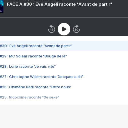
FACE A #30 : Eve Angeli raconte "Avant de partir"
#30 : Eve Angeli raconte "Avant de partir"
#29 : MC Solaar raconte "Bouge de là"
28 : Lorie raconte "Je vais vite"
#27 : Christophe Willem raconte "Jacques a dit"
#26 : Chimène Badi raconte "Entre nous"
#25 : Indochine raconte "3e sexe"
#24 : Zaho raconte "C'est chelou"
#23 : Patrick Bruel raconte "Au café des délices"