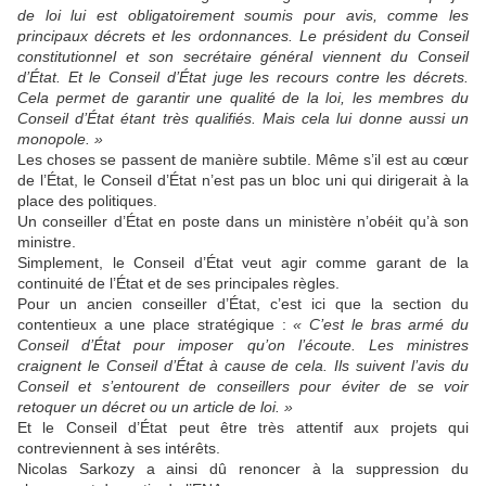
de loi lui est obligatoirement soumis pour avis, comme les
principaux décrets et les ordonnances. Le président du Conseil
constitutionnel et son secrétaire général viennent du Conseil
d’État. Et le Conseil d’État juge les recours contre les décrets.
Cela permet de garantir une qualité de la loi, les membres du
Conseil d’État étant très qualifiés. Mais cela lui donne aussi un
monopole. »
L
es choses se passent de manière subt
ile.
Même s’il est au cœur
de l’État, l
e Conseil d’État
n’
est pas un bloc uni qui dirigerait
à la
place des politiques
.
Un conseiller d’État en poste dans un ministère n’obéit qu’à son
ministr
e
.
Simplement, le Conseil d’Éta
t veut agir comme
garant de la
continuité de l’État et de
se
s principales règles.
P
our u
n ancien conseiller
d’État, c’est ici que la section du
contentieux a une place stratégique :
«
C’
est le bras armé du
Conseil d’État
pour
imposer qu’on
l’écoute
. Les ministres
craignent le Conseil d’État à cause de cela.
Ils suivent l’avis du
Conseil et s’entourent de conseillers pour éviter de se voir
retoquer un décret ou un article de loi. »
Et
le Conseil d’État
peut être très attentif aux projets qui
contreviennent à ses intérêts.
Nicolas Sarkozy a ainsi dû renoncer à la
suppression du