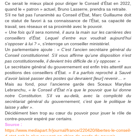
Ce serait le mieux placé pour diriger le Conseil d’État en 2022,
quand le « patron » actuel, Bruno Lasserre, prendra sa retraite.
S’il ne fait pas l’unanimité au Conseil d’État, Marc Guillaume doit
ce statut de favori à sa connaissance de l’État, sa capacité de
travail, ses réseaux et sa proximité avec le pouvoir.
« Une fois qu’il sera nommé, il aura la main sur les carrières des
conseillers d’État. Lequel d’entre eux voudrait
aujourd’hui
s’opposer à lui ? »
, s’interroge un conseiller ministériel.
Un parlementaire ajoute :
« C’est l’ancien secrétaire général du
Conseil constitutionnel. S’il vous affirme qu’une
disposition n’est
pas constitutionnelle,
il devient très difficile de s’y opposer. »
Le secrétaire général du gouvernement est enfin très attentif aux
positions des conseillers d’État.
« Il a parfois
reproché à Sauvé
d’avoir laissé pass
er
des postes
qui devraient
[leur]
revenir…
»
Mais au fond, pour l’ancienne garde des Sceaux Marylise
Lebranchu,
« le Conseil d’État n’a que le pouvoir que lui donne
notre Constitution. S’il va au-delà, avec la complicité du
secrétariat général du gouvernement, c’est que le politique le
laisse y aller »
.
Décidément bien trop au cœur du pouvoir pour jouer le rôle de
contre-pouvoir espéré par certains.
Source :
https://www.mediapart.fr/journal/france/220420/libertes-le-conseil-