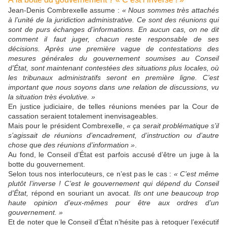
Jean-Denis Combrexelle assume :
«
Nous sommes très attachés
à l’unité de la juridiction administrative. Ce sont des réunions qui
sont de purs échanges d’informations. En aucun cas, on ne dit
comment il faut juger, chacun reste responsable de ses
décisions. Après une première vague de contestations des
mesures générales du gouvernement soumises au Conseil
d’État, sont maintenant contestées des situations plus locales, où
les tribunaux administratifs seront en première ligne. C’est
important que nous soyons dans une relation de discussions, vu
la situation très évolutive. »
En justice judiciaire, de telles réunions menées par la Cour de
cassation seraient totalement inenvisageables.
Mais pour le président Combrexelle,
« ça serait problématique s’il
s’agissait de réunions d’encadrement, d’instruction ou d’autre
chose que des réunions d’information »
.
Au fond, le Conseil d’État est parfois accusé d’être un juge à la
botte du gouvernement.
Selon tous nos interlocuteurs, ce n’est pas le cas :
« C’est même
plutôt l’inverse ! C’est le gouvernement qui dépend du Conseil
d’État,
répond en souriant un avocat.
Ils ont une beaucoup trop
haute opinion d’eux-mêmes pour être aux ordres
d’un
gouvernement. »
Et de noter que le Conseil d’État n’hésite pas à retoquer l’exécutif