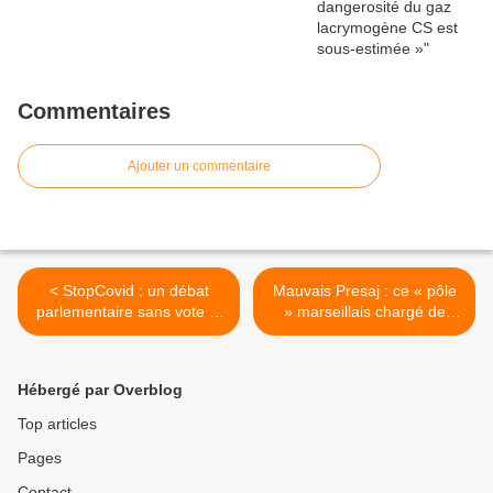
Commentaires
Ajouter un commentaire
< StopCovid : un débat
Mauvais Presaj : ce « pôle
parlementaire sans vote ni
» marseillais chargé de
application
rogner le contentieux des
étrangers >
Hébergé par Overblog
Top articles
Pages
Contact