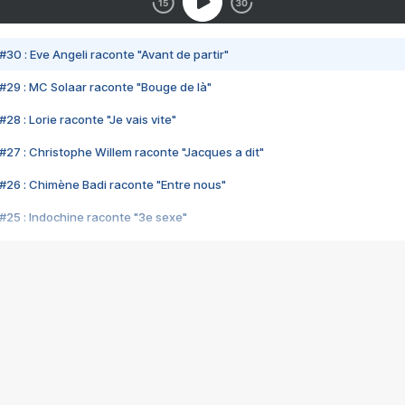
#30 : Eve Angeli raconte "Avant de partir"
#29 : MC Solaar raconte "Bouge de là"
28 : Lorie raconte "Je vais vite"
#27 : Christophe Willem raconte "Jacques a dit"
#26 : Chimène Badi raconte "Entre nous"
#25 : Indochine raconte "3e sexe"
#24 : Zaho raconte "C'est chelou"
#23 : Patrick Bruel raconte "Au café des délices"
#22 : Kyo raconte "Le chemin"
#21 : Nolwenn Leroy raconte "Cassé"
#20 : Patrick Hernandez raconte "Born to be alive"