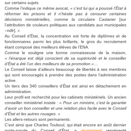
sur certains sujets.
Comme l’indique ce même avocat,
«
c
’est lui qui a poussé l’État à
réformer les prisons et il n’hésite pas à censurer certaines
décisions ministérielles,
comme la circulaire Castaner
[sur
l’attribution de couleurs politiques aux candidats aux municipales
–ndlr]
. »
Au
Conseil d’État,
la
concentration
est forte de diplômes
et de
fonctionnaires
parmi
les plus brillants
,
l
e gros du recrutement
é
tant
composé des meilleurs élèves de l’ENA.
Comme le souligne une bonne connai
sseuse de la mais
on,
«
l
’énarque est déjà conscient de sa supériorité
e
t l
e conseiller
d’État
a été l’un des meilleurs de sa promotion »
…
Le Conseil
laisse
d’ailleurs
beaucoup de libertés à ses membres
qui sont encouragés à prendre des postes dans l’administration
active
.
Un tiers des 340 conseillers d’État est ainsi en détachement en
administration.
Leur profil est recherché
pour
les
cabinets
ministériels
. Un
ancien
conseiller ministériel
insiste :
«
Pour un m
i
nistre, c’est la garantie
d’avoir un
bo
n conseill
e
r
et
une relation plus facile avec
le Conseil
d’État et les autres rouages.
»
Les allers-retours sont
permanents
.
C’est ainsi que Charles Touboul, qui était encore en août dernier
porte-parole du Conseil d’État,
a
récemment
représenté