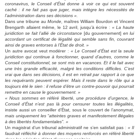
coronavirus,
le Conseil d’État donn
e
à voir ce qui est souvent
caché :
il ne
fait pas que juger, mais intègre les nécessités
de
l’administration dans ses décisions ».
Dans une tribune au
Monde
,
maîtres
William Bourdon et Vincent
Brengarth
allaient même,
le 12 avril, jusqu’à écrire :
« La haute
juridiction se fait l’allié de circonstance
[du gouvernement]
en lui
accordant un certificat de légalité qui semble sans fin, couvrant
ainsi de graves entorses à l’État de droit. »
Un autre avocat veut modérer :
« Le Conseil d’État est la seule
juridiction qui continue à fonctionner, quand d’autres, comme le
Conseil constitutionnel, se sont mis en vacances. Et il le fait avec
une très grande efficacité, malgré les conditions difficiles. C’est
vrai que dans ses décisions, il est en retrait par rapport à ce que
les requérants peuvent espérer. Mais il reste dans le rôle qui a
toujours été le sien : il refuse d’être un contre-pouvoir qui pourrait
remettre en cause le gouvernement. »
« N
ous sommes en référé liberté,
une
procédure d’urgence
,
l
e
Conseil d’État
n’est
pas là pour censurer toutes les illégalités,
insiste aussi un conseiller d’État, sous le couvert de l’anonymat,
mais uniquement
les “atteintes graves et manifestement illégales
à des libertés fondamentales”. »
U
n magistrat
d’un tribunal administratif
ne s’en satisfait pas :
«
I
l
faudrait réfléchir à
donner des moyens renforcés en référé liberté