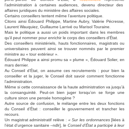
l’administration à certaines audiences,
d
evenu
directeur des
affaires juridiques du ministère des affaires sociale
s
.
Certains
conseillers
tentent même
l’aventure p
olitique.
Citons ainsi É
douard Philippe, Martine Aubry, Valérie Pécresse,
Laurent Wauquiez, Guillaume Larrivé ou Marisol Touraine.
Mais le politique a aussi un poids important dans les membres
qu’il peut nommer pour enrichir le corps
des conseillers d’État
.
Des conseillers ministériels, hauts fonctionnaires, magistrats ou
universitaires peuvent ainsi se trouver nommé
s
par le premier
ministre au « tour extérieur ».
É
douard Philippe a
ainsi
promu
sa « plume »
,
Édouard Solie
r, en
mars dernier
.
Au Conseil d’État, on assume
c
es recrutements :
p
our bien la
conseiller e
t la juger, le
Conseil
doit
savoir
comment fonctionne
l’administration.
Même si cette connaissance de la haute administration va jusqu’à
la consanguinité. Peut-on bien juger lorsqu’on
se forge une
culture sinon une pensée homogène ?
Autre source de confusion, le mélange entre les
deux
fonction
s
du Conseil d’État : conseiller le
gouvernement et
trancher les
recours
.
Un magistrat
administratif r
elève
:
«
S
ur les ordonnances
[liées à
l’état d’urgence sanitaire –ndlr]
, le Conseil d’État
a participé à l
eur