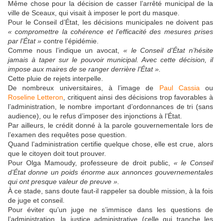
Même chose pour la décision de casser l’arrêté municipal de la
ville de Sceaux, qui visait à imposer le port du masque.
Pour le Conseil d’État, les décisions municipales ne doivent pas
«
compromettre la cohérence et l’efficacité des mesures prises
par l’État »
contre l’épidémie.
Comme nous l’indique un avocat,
«
l
e
Conseil d’État
n’hésite
jamais à taper sur le
pouvoir municipal.
Avec cette décision, il
impose aux
maires
de se ranger derrière l’É
tat
».
Cette pluie de rejet
s
interpelle.
De
nombreux universitaires,
à l’image de
Paul Cassia
ou
Roseline Letteron
, critiquent
ainsi des
décisions trop favorables à
l’administratio
n,
l
e
nombre important d’ordonnances de tri
(sans
audience)
,
ou le
refus
d’imposer des injonctions à l’État.
Par ailleurs, le crédit donné à la parole gouvernementale lors de
l’examen des requêtes pose question.
Quand l’administration certifie quelque chose, elle est crue, alors
que le citoyen doit tout prouver.
Pour Olga Mamoudy, professeure de droit public,
« le Conseil
d’État donne un poids énorme
aux
annonces gouvernementales
qui ont presque valeur de preuve ».
À
ce stade, sans doute faut-il rappeler sa double mission, à la fois
de juge et conseil.
Pour éviter qu’un juge ne s’immisce dans les questions de
l’administration, la justice administrative (celle qui tranche les