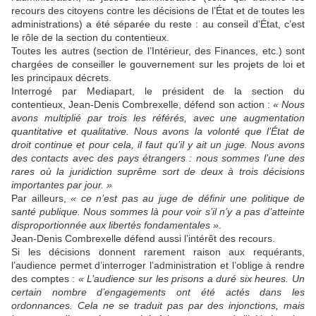
recours des citoyens contre les décisions de l’État et de toutes les
administrations) a été séparée du reste : au conseil d’État, c’est
le rôle de la section du contentieux.
Toutes les autres (section de l’Intérieur, des Finances, etc.) sont
chargées de conseiller le gouvernement sur les projets de loi et
les principaux décrets.
Interrogé par Mediapart, le président de la section du
contentieux, Jean-Denis Combrexelle, défend son action :
«
Nous
avons multiplié par trois les référés, avec une augmentation
quantitative et qual
itative. Nous avons
la volonté que l’État de
droit continue et
pour cela,
il faut qu’il y ait un juge. Nous avons
des contacts avec des pays étrangers :
n
ous sommes l’un
e
des
rares où la juridiction su
prê
me
sort de deux à trois décisions
importantes
par jour. »
Par ailleurs,
« c
e n’est pas au juge de définir une poli
t
ique de
santé publique. Nous sommes là pour voir s’il n’y a pas d’atteinte
disproportionnée
aux libertés fondamentales »
.
Jean-Denis Combrexelle défend aussi l’intérêt des recours.
Si les décisions donnent rarement raison aux requérants,
l’audience permet d’interroger l’administration et l’oblige à rendre
des comptes :
«
L’audience sur les prisons a duré six heures. Un
certain nombre d’engagements ont été actés dans les
ordonnances. Cela ne se traduit pas par des injonctions, mais