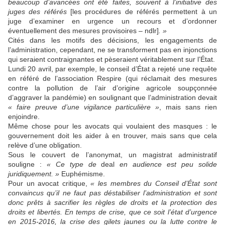
beaucoup d’avancées ont été faites, souvent à l’initiative des
juges des référés
[les procédures de référés permettent à un
juge d’examiner en urgence un recours et d’ordonner
éventuellement des mesures provisoires – ndlr]
. »
Cités dans les motifs des décisions, les engagements de
l’administration, cependant, ne se transforment pas en injonctions
qui seraient contraignantes et pèseraient véritablement sur l’État.
L
undi 20 avril, par exemple, le conseil d’État a rejeté une requête
en référé de l’association Respire (qui réclamait des mesures
contre la pollution de l’air d’origine agricole soupçonnée
d’aggraver la pandémie) en soulignant que l’administration devait
« faire preuve d’une vigilance particulière »
, mais sans rien
enjoindre.
Même chose pour les avocats qui voulaient des masques : le
gouvernement doit les aider à en trouver, mais sans que cela
relève d’une obligation.
Sous le couvert de l’anonymat, un magistrat administratif
souligne :
« Ce type de
deal
en audience est peu solide
juridiquement. »
Euphémisme.
P
our un
avocat
critique
,
«
l
es membres du Conseil d’État
sont
convaincus qu’il ne faut pas déstabiliser l’administration et sont
donc prêts à sacrifier les règles de droits et la protection des
droits et libertés.
En
temps de
crise,
que ce soit l’état d’urgence
en 2015-2016, la crise des gilets jaunes ou la lutte contre le