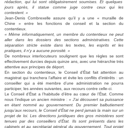
rédaction,
qui lui sont obligatoirement soumis
es
.
Et quelques
jours après, il
statue comme juge
contre ceux qui les
contestent. »
J
ean-Denis Combrexelle
assure
qu’il
y a une
« muraille de
Chine »
entre les fonctions
de conseil
et la section du
contentieux.
«
Même informatiquement, un membre du c
ontentieux ne peut
aller dans les dossiers des sections administratives. Cette
séparation stricte existe dans les textes, les esprits et les
pratiques, il n’y a aucune poro
sité. »
De nombreux interlocuteurs soulignent que les règles se sont
effectivement durcies
depuis
quinze
ans,
avec une hiérarchie très
attentive aux
principes
de déport
.
En section du contentieux, le Conseil d’État fait attention au
magistrat qui tranchera l’affaire
et évite les
conflits d
’intérêts :
u
n
conseiller qui
a
été membre d’une administration ne pourra
participer,
les années suivantes,
aux recours contre
celle-ci.
Le
Conseil d’État a l’habitude d’être au
cœur
de l’État. Comme
nous l’indique un ancien ministre :
« J’ai découvert sa puissance
en étant nommé au gouvernement. Du premier balbutiement
jusqu’aux recours, le Conseil d’État ne perd jamais la main sur un
projet de loi. Les directions juridiques des gros ministères sont
tenues par des conseillers d’État. Ils sont présents dans les
cabinets et au secrétariat général du gouvernement. Tout projet