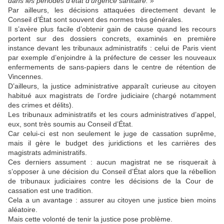
dans les péri
odes d’
ét
at d’urgence sanitaire. »
Par ailleurs, les décisions attaquées directement devant le
Conseil d’État sont souvent des normes très générales.
Il s’avère plus facile d’obtenir gain de cause quand les recours
portent sur des dossiers concrets, examinés en première
instance devant les tribunaux administratifs : celui de Paris vient
par exemple d’enjoindre à la préfecture de cesser les nouveaux
enfermements de sans-papiers dans le centre de rétention de
Vincennes.
D’ailleurs, la
justice administrative
apparaît
curieuse
au
citoyen
habitué aux
magistrats de l’ordre
judiciaire
(c
hargé
notamment
d
es crimes et délits
)
.
Les
tribunaux administratifs
et les
cours administratives d’appel
,
eux,
sont très soumis
au Conseil d’État.
C
ar c
elui-ci
est non seulement le juge de cassation suprême,
mais
il
gère le budget des juridictions
et l
es carrières des
magistrats administratif
s.
Ces derniers
assument :
a
ucun magistrat
ne
se
risquerait à
s’opposer à une décision du Conseil d’État alors que la
rébellion
de tribunaux judiciaires contre les décisions de la Cour de
cassation
est une tradition
.
Cela
a
un avantage : assurer au citoyen une justice bien moins
aléatoire.
Mais cette volonté de tenir la justice pose problème.