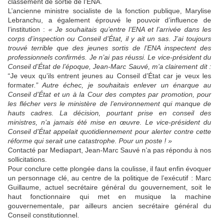
classement de sortie de l’ENA.
L’ancienne ministre socialiste de la fonction publique, Marylise
Lebranchu, a également éprouvé le pouvoir d’influence de
l’institution :
« Je souhaitais qu’entre l’ENA et l’arrivée dans les
corps
d’
inspection ou Conseil d’État, il y ait un sas. J’ai toujours
trouvé terrible que des jeunes sortis de l’ENA inspectent des
professionnels confirmés. Je n’ai pas réussi. Le vice-président du
Conseil d’État de l’époque, Jean-Marc Sauvé, m’a clairement dit :
“Je veux qu’ils entrent jeunes au Conseil d’État car je veux les
formater.
” Autre échec, je souhaitais enlever un énarque au
Conseil d’État et un à la Cour des comptes par promotion, pour
les flécher vers le ministère de l’environnement qui manque de
hauts cadres. La décision, pourtant prise en conseil des
ministres, n’a jamais été mise en œuvre. Le vice-président du
Conseil d’État appelait quotidiennement pour alerter contre cette
réforme qui serait une catastrophe. Pour un poste ! »
Contacté par Mediapart, Jean-Marc Sauvé n’a pas répondu à nos
sollicitations.
Pour conclure cette plongée dans la coulisse, il faut enfin évoquer
un personnage clé, au centre de la politique de l’exécutif : Marc
Guillaume, actuel secrétaire général du gouvernement, soit le
haut fonctionnaire qui met en musique la machine
gouvernementale, par ailleurs ancien secrétaire général du
Conseil constitutionnel.