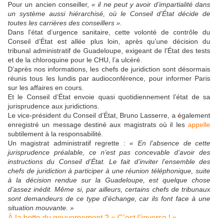
Pour un ancien conseiller,
« i
l ne peut y avoi
r
d’impartialité dans
un système aussi hi
é
rarchisé,
où le
Conseil d’État
décide de
toutes les
carrières
des conseillers ».
D
ans l’état d’urgence sanitaire, cette volon
té de
contrôle
du
Conseil d’État est allée plus loin
,
après qu’
une décision du
tribunal administratif de Guadeloupe, exigeant de l’É
tat des tests
et de la
chloroquine
pour le CHU,
l’
a ulcéré.
D’après nos informations, l
es chefs de juridiction sont
désormais
réunis tous les lundi
s
par audioconférence, pour informer
Paris
sur les affaires en cours.
Et le
Conseil d’État
envoie quasi quotidiennement l’état de sa
jurisprudence aux juridictions
.
Le vice-président du Conseil d’État, Bruno Lasserre, a également
enregistré un message destiné aux magistrats où il les
appelle
subtilement
à la responsabilité.
Un magistrat administratif
regrette
:
«
En l’absence de cette
jurisprudence
préalable
, ce n’est pas concevable d’avoir des
instructions du Conseil d’État. Le fait d’inviter
l’ensemble d
es
chefs de juridiction à participer à une réunion
téléphonique, s
uite
à la décision
rendu
e
sur
la Guadeloupe, est quelque chose
d’assez inédit.
M
ême si, par ailleurs, certains chefs de tribunaux
sont demandeurs de ce type d’échange, car ils font face à une
situation mouvante
.
»
À la botte du gouvernement ? « C’est l’inverse ! »