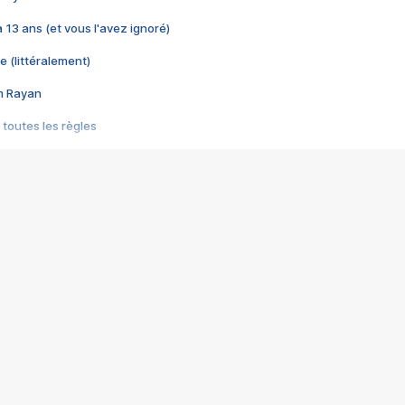
 a 13 ans (et vous l'avez ignoré)
e (littéralement)
im Rayan
 toutes les règles
s les jeux vidéo
us choquant de Rockstar ? - Le scandale BULLY
e plus moche de Steam
du RÊVE tourne au CAUCHEMAR
pendant 8 heures
it… à tort
umiliés par un jeu vidéo
ire - Final Fantasy 8