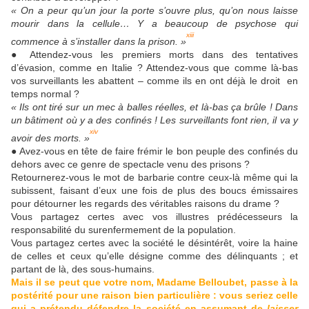
« On a peur qu’un jour la porte s’ouvre plus, qu’on nous laisse
mourir dans la cellule… Y a beaucoup de psychose qui
xiii
commence à s’installer dans la prison. »
● Attendez-vous les premiers morts dans des tentatives
d’évasion, comme en Italie ? Attendez-vous que comme là-bas
vos surveillants les abattent – comme ils en ont déjà le droit en
temps normal ?
« Ils ont tiré sur un mec à balles réelles, et là-bas ça brûle ! Dans
un bâtiment où y a des confinés ! Les surveillants font rien, il va y
xiv
avoir des morts. »
● Avez-vous en tête de faire frémir le bon peuple des confinés du
dehors avec ce genre de spectacle venu des prisons ?
Retournerez-vous le mot de barbarie contre ceux-là même qui la
subissent, faisant d’eux une fois de plus des boucs émissaires
pour détourner les regards des véritables raisons du drame ?
Vous partagez certes avec vos illustres prédécesseurs la
responsabilité du surenfermement de la population.
Vous partagez certes avec la société le désintérêt, voire la haine
de celles et ceux qu’elle désigne comme des délinquants ; et
partant de là, des sous-humains.
Mais il se peut que votre nom, Madame Belloubet, passe à la
postérité pour une raison bien particulière : vous seriez celle
qui a prétendu défendre la société en assumant de
laisser