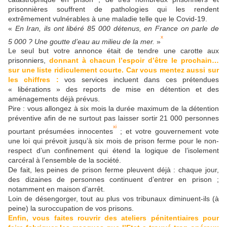
prisonnières souffrent de pathologies qui les rendent
extrêmement vulnérables à une maladie telle que le Covid-19.
«
En Iran, ils ont libéré 85 000 détenus, en France on parle de
x
5 000 ? Une goutte d’eau au milieu de la mer.
»
Le seul but votre annonce était de tendre une carotte aux
prisonniers,
donnant à chacun l’espoir d’être le prochain…
sur une liste ridiculement courte.
Car vous mentez aussi sur
les chiffres :
vos services incluent dans ces prétendues
« libérations » des reports de mise en détention et des
aménagements déjà prévus.
Pire : vous allongez à six mois la durée maximum de la détention
préventive afin de ne surtout pas laisser sortir 21 000 personnes
xi
pourtant présumées innocentes
; et votre gouvernement vote
une loi qui prévoit jusqu’à six mois de prison ferme pour le non-
respect d’un confinement qui étend la logique de l’isolement
carcéral à l’ensemble de la société.
De fait, les peines de prison ferme pleuvent déjà : chaque jour,
des dizaines de personnes continuent d’entrer en prison ;
notamment en maison d’arrêt.
Loin de désengorger, tout au plus vos tribunaux diminuent-ils (à
peine) la suroccupation de vos prisons.
Enfin, vous faites rouvrir des ateliers pénitentiaires pour