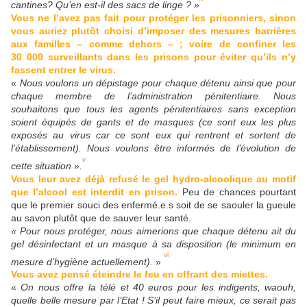
cantines? Qu’en est-il des sacs de linge ? »
Vous ne l’avez pas fait pour protéger les prisonniers, sinon
vous auriez plutôt choisi d’imposer des mesures barrières
aux familles – comme dehors – ; voire de confiner les
30 000 surveillants dans les prisons pour éviter qu’ils n’y
fassent entrer le virus.
«
Nous voulons un dépistage pour chaque détenu ainsi que pour
chaque membre de l’administration pénitentiaire. Nous
souhaitons que tous les agents pénitentiaires sans exception
soient équipés de gants et de masques (ce sont eux les plus
exposés au virus car ce sont eux qui rentrent et sortent de
l’établissement). Nous voulons être informés de l’évolution de
v
cette situation ».
Vous leur avez déjà refusé le gel hydro-alcoolique au motif
que l’alcool est interdit en prison.
Peu de chances pourtant
que le premier souci des enfermé.e.s soit de se saouler la gueule
au savon plutôt que de sauver leur santé.
« Pour nous protéger, nous aimerions que chaque détenu ait du
gel désinfectant et un masque à sa disposition (le minimum en
vi
mesure d’hygiène actuellement).
»
Vous avez pensé éteindre le feu en offrant des miettes.
«
On nous offre la télé et 40 euros pour les indigents, waouh,
quelle belle mesure par l’Etat ! S’il peut faire mieux, ce serait pas