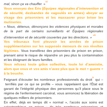
vii
mal, sinon ça va chauffer.
»
Vous envoyez des Eris (
Equipes régionales d’intervention et
de sécurité,
desbandes de cagoulés en armes) aboyer au
visage des prisonniers et les massacrer pour briser les
mutineries.
«
Nous, détenus, dénonçons les violences physiques et morales
de la part de certains surveillants et Équipes régionales
viii
d’intervention et de sécurité couvertes par les directions. »
Vos tribunaux font pleuvoir les années de prison
supplémentaires sur les supposés meneurs de ces révoltes
légitimes.
Vous transférez des prisonniers de prison en prison,
prenant ainsi le risque de répandre un peu plus la contamination
et les éloignant de leurs familles.
Vous refusez toute grâce collective, toute loi d’amnistie,
alors que vous et vos amis n’avez plus que le mot « guerre »
à la bouche.
ix
Feignant d’écouter les nombreux professionnels du droit
qui –
terrifiés par ce qui se profile – vous rappelaient que l’État est
garant de l’intégrité physique des personnes qu’il place sous le
régime de l’enfermement carcéral, vous annoncez la libération de
quelques milliers de prisonniers.
En effet, déjà en temps dit « normal », l’accès aux soins est
catastrophique en prison ; de très nombreux prisonniers et