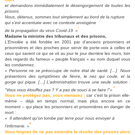
et demandons immédiatement le désengorgement de toutes les
prisons.
Nous, détenus, sommes tout simplement au bord de la rupture
qui s’est accentuée avec ce contexte anxiogène
i
de la propagation du virus Covid-19. »
Madame la ministre des tribunaux et des prisons,
L’Envolée
a été fondée en 2001 par d’anciens prisonniers et
prisonnières et des proches pour servir de porte-voix à celles et
ceux qui savent ce qui se vit au jour le jour derrière les murs, loin
des regards du fameux « peuple français » au nom duquel vous
les condamnez.
«
Personne ne se préoccupe de notre état de santé. […] Nous
présentons des symptômes de fièvre, le nez qui coule, et la
gorge qui pique. […] L’administration trouve une seule solution :
ii
“Vous vous étouffez pas ? Y a pas de souci à se faire !”»
Vous ne protégez pas, vous menacez ;
car c’est la prison elle-
même – déjà en temps normal, mais plus encore en ce
moment – qui place les prisonniers et prisonnières en danger de
mort :
« Il attendent qu’on tombe par terre pour nous envoyer à
iii
l’infirmerie. »
Vous feignez de ne pas entendre la révolte des prisons alors