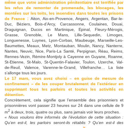
même que votre administration pénitentiaire est terrifiée par
les refus de remonter de promenade, les blocages, les
montées sur les toits, les incendies dans toutes les prisons
de France :
Aiton, Aix-en-Provence, Angers, Argentan, Bar-le-
Duc, Béziers, Bois-d’Arcy, Carcassonne, Coulaines, Douai,
Draguignan, Ducos en Martinique, Epinal, Fleury-Mérogis,
Grasse, Grenoble, Le Mans, Lille-Sequedin, Limoges,
Longuenesse, Luynes, Lyon-Corbas, Maubeuge, Marseille-Les-
Baumettes, Meaux, Metz, Montauban, Moulin, Nancy, Nanterre,
Nantes, Neuvic, Nice, Paris-La Santé, Perpignan, Réau, Reims,
Rennes-Vezin, Rémire-Montjoly à Cayenne en Guyane, Roanne,
St-Etienne, St-Malo, St-Quentin-Falavier, Toulon, Uzerche, Val-
de-Reuil, Valence, Varenne-le-Grand, Villefranche… La liste
s’allonge tous les jours.
Le 17 mars, vous avez choisi – en guise de mesure de
confinement – de les couper brutalement de l’extérieur en
supprimant tous les parloirs et toutes les activités en
détention.
Concrètement, cela signifie que l’ensemble des prisonniers et
prisonnières vont passer 23 heures sur 24 dans une cellule de 9
2
m
à deux, trois, quatre ou plus, sans jamais voir leurs proches.
« Nous voulons être informés de l’évolution de cette situation :
Qu’en est-il, les parloirs seront-ils rétablis ? Qu’en est-il des
iv