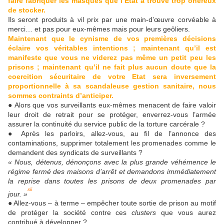
faire fabriquer les masques que l’Etat a trouvé trop onéreux
de stocker.
Ils seront produits à vil prix par une main-d’œuvre corvéable à
merci… et pas pour eux-mêmes mais pour leurs geôliers.
Maintenant que le cynisme de vos premières décisions
éclaire vos véritables intentions ; maintenant qu’il est
manifeste que vous ne viderez pas même un petit peu les
prisons ; maintenant qu’il ne fait plus aucun doute que la
coercition sécuritaire de votre Etat sera inversement
proportionnelle à sa scandaleuse gestion sanitaire, nous
sommes contraints d’anticiper.
● Alors que vos surveillants eux-mêmes menacent de faire valoir
leur droit de retrait pour se protéger, enverrez-vous l’armée
assurer la continuité du service public de la torture carcérale ?
● Après les parloirs, allez-vous, au fil de l’annonce des
contaminations, supprimer totalement les promenades comme le
demandent des syndicats de surveillants ?
« Nous, détenus, dénonçons avec la plus grande véhémence le
régime fermé des maisons d’arrêt et demandons immédiatement
la reprise dans toutes les prisons de deux promenades par
xii
jour. »
● Allez-vous – à terme – empêcher toute sortie de prison au motif
de protéger la société contre ces
clusters
que vous aurez
contribué à développer ?