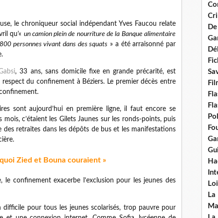
Con
Cri
louse, le chroniqueur social indépendant Yves Faucou relate
De
vril qu’«
un camion plein de nourriture de la Banque alimentaire
Ga
s 800 personnes vivant dans des squats
» a été arraisonné par
Dél
.
Fic
absi
, 33 ans, sans domicile fixe en grande précarité, est
Sav
on respect du confinement à Béziers. Le premier décès entre
Fi
 confinement.
Fla
Fla
ires sont aujourd’hui en première ligne, il faut encore se
Po
 mois, c’étaient les Gilets Jaunes sur les ronds-points, puis
Fou
e des retraites dans les dépôts de bus et les manifestations
Gar
cière.
Gui
quoi Zied et Bouna couraient »
Ha
Int
 le confinement exacerbe l’exclusion pour les jeunes des
Loi
La
Ma
difficile pour tous les jeunes scolarisés, trop pauvre pour
La