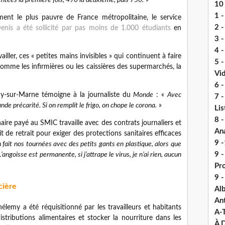
ntées la première fois, 490 la deuxième, puis 750.
»
10 
1 -
ment le plus pauvre de France métropolitaine, le service
2 -
t-Denis a été sollicité par pas moins de 1.000 étudiants
en
3 
4 -
iller, ces « petites mains invisibles » qui continuent à faire
5 
omme les infirmières ou les caissières des supermarchés, la
Vi
6 -
y-sur-Marne témoigne à la journaliste du
Monde
: «
Avec
7 -
nde précarité. Si on remplit le frigo, on chope le corona.
»
Lis
8 -
re payé au SMIC travaille avec des contrats journaliers et
An
de retrait pour exiger des protections sanitaires efficaces
9 -
 fait nos tournées avec des petits gants en plastique, alors que
9 
’angoisse est permanente, si j’attrape le virus, je n’ai rien, aucun
Pr
9 
cière
Alb
An
élemy a été réquisitionné par les travailleurs et habitants
A-
stributions alimentaires et stocker la nourriture dans les
À D