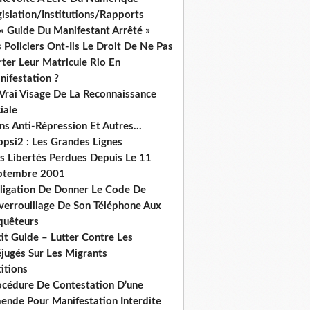
islation/Institutions/Rapports
« Guide Du Manifestant Arrêté »
 Policiers Ont-Ils Le Droit De Ne Pas
ter Leur Matricule Rio En
nifestation ?
 Vrai Visage De La Reconnaissance
iale
ns Anti-Répression Et Autres...
ppsi2 : Les Grandes Lignes
s Libertés Perdues Depuis Le 11
ptembre 2001
ligation De Donner Le Code De
verrouillage De Son Téléphone Aux
quêteurs
it Guide – Lutter Contre Les
éjugés Sur Les Migrants
itions
océdure De Contestation D’une
ende Pour Manifestation Interdite