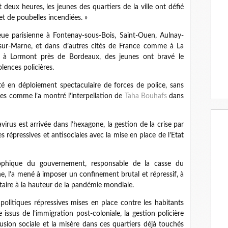
 deux heures, les jeunes des quartiers de la ville ont défié
et de poubelles incendiées. »
ieue parisienne à Fontenay-sous-Bois, Saint-Ouen, Aulnay-
y-sur-Marne, et dans d’autres cités de France comme à La
 à Lormont près de Bordeaux, des jeunes ont bravé le
lences policières.
sté en déploiement spectaculaire de forces de police, sans
stes comme l’a montré l’interpellation de
Taha Bouhafs
dans
irus est arrivée dans l’hexagone, la gestion de la crise par
répressives et antisociales avec la mise en place de l’Etat
trophique du gouvernement, responsable de la casse du
e, l’a mené à imposer un confinement brutal et répressif, à
itaire à la hauteur de la pandémie mondiale.
 politiques répressives mises en place contre les habitants
issus de l’immigration post-coloniale, la gestion policière
lusion sociale et la misère dans ces quartiers déjà touchés