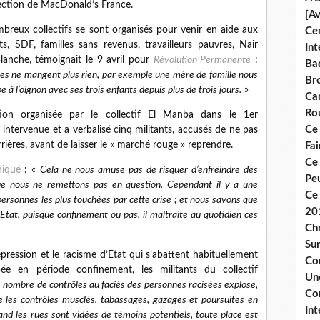
irection de MacDonald’s France.
[A
mbreux collectifs se sont organisés pour venir en aide aux
Ce
ts, SDF, familles sans revenus, travailleurs pauvres, Nair
Int
lanche, témoignait le 9 avril pour
Révolution Permanente
:
Bad
les ne mangent plus rien, par exemple une mère de famille nous
Br
 à l’oignon avec ses trois enfants depuis plus de trois jours.
»
Ca
Ro
ution organisée par le collectif El Manba dans le 1er
Ce
 intervenue et a verbalisé cinq militants, accusés de ne pas
rières, avant de laisser le « marché rouge » reprendre.
Fa
Ce
iqué
: «
Cela ne nous amuse pas de risquer d’enfreindre des
Pe
ue nous ne remettons pas en question. Cependant il y a une
Ce 
 personnes les plus touchées par cette crise ; et nous savons que
20
’Etat, puisque confinement ou pas, il maltraite au quotidien ces
Chr
Sur
épression et le racisme d’Etat qui s’abattent habituellement
Co
bée en période confinement, les militants du collectif
Une
 nombre de contrôles au faciès des personnes racisées explose,
Co
ue les contrôles musclés, tabassages, gazages et poursuites en
Int
and les rues sont vidées de témoins potentiels, toute place est