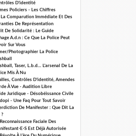
trôles D'identité
mes Policiers - Les Chiffres
 La Comparution Immédiate Et Des
ranties De Représentation
it De Solidarité : Le Guide
hage A.d.n : Ce Que La Police Peut
oir Sur Vous
lmer/Photographier La Police
shball
shball, Taser, L.b.d... L'arsenal De La
lice Mis À Nu
illes, Contrôles D'identité, Amendes
de À Vue - Audition Libre
de Juridique - Désobéissance Civile
dopi - Une Faq Pour Tout Savoir
erdiction De Manifester : Que Dit La
 ?
 Reconnaissance Faciale Des
nifestant⋅E⋅S Est Déjà Autorisée
 Révolte À L’ère Du Numérique