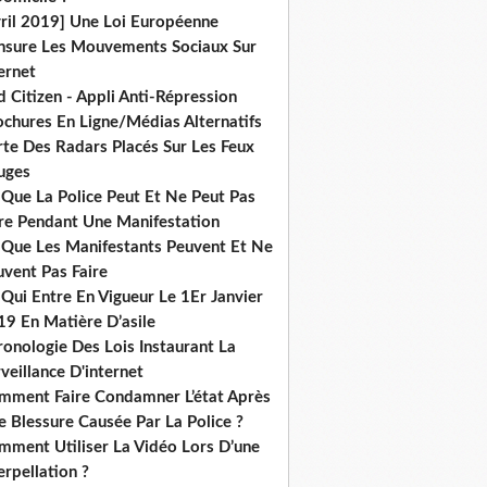
vril 2019] Une Loi Européenne
nsure Les Mouvements Sociaux Sur
ernet
 Citizen - Appli Anti-Répression
ochures En Ligne/Médias Alternatifs
rte Des Radars Placés Sur Les Feux
uges
 Que La Police Peut Et Ne Peut Pas
ire Pendant Une Manifestation
 Que Les Manifestants Peuvent Et Ne
uvent Pas Faire
Qui Entre En Vigueur Le 1Er Janvier
19 En Matière D’asile
onologie Des Lois Instaurant La
veillance D'internet
mment Faire Condamner L’état Après
 Blessure Causée Par La Police ?
mment Utiliser La Vidéo Lors D’une
erpellation ?