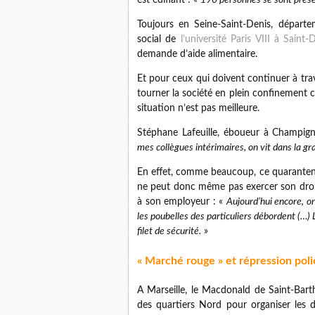
est édifiant : «
190 personnes se sont prése
Toujours en Seine-Saint-Denis, départe
social de
l’université Paris VIII à Sain
demande d’aide alimentaire.
Et pour ceux qui doivent continuer à trava
tourner la société en plein confinement c
situation n’est pas meilleure.
Stéphane Lafeuille, éboueur à Champign
mes collègues intérimaires, on vit dans la gra
En effet, comme beaucoup, ce quarantenai
ne peut donc même pas exercer son droit 
à son employeur : «
Aujourd’hui encore, on
les poubelles des particuliers débordent (…) L
filet de sécurité.
»
« Marché rouge » et répression poli
A Marseille, le Macdonald de Saint-Barth
des quartiers Nord pour organiser les di