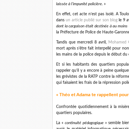
laissée à l’impunité policière.
»
En effet, cet acte n’est pas isolé. A Tou
dans
un article publié sur son blog
le 9 a
dont la cargaison était destinée à au moin
la Préfecture de Police de Haute-Garonne
Tandis que mercredi 8 avril,
Mohamed G
mort après s’être fait interpellé pour n
les mains de la police depuis le début du
Et si les habitants des quartiers popula
rappeler qu’il y a encore à peine quelques
les grévistes de la RATP contre la réform
qui faisaient les frais de la répression poli
« Théo et Adama te rappellent pour
Confrontée quotidiennement à la misère,
quartiers populaires.
La «
continuité pédagogique
» semble bien 