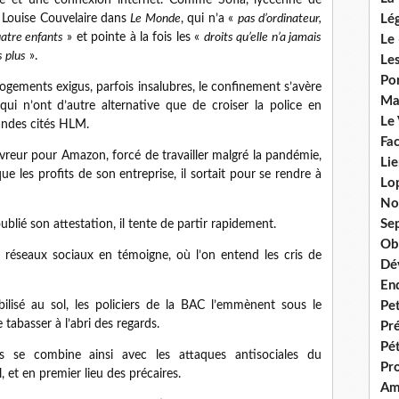
ire et une connexion internet. Comme Sofia, lycéenne de
r Louise Couvelaire dans
Le Monde
, qui n’a «
pas d’ordinateur,
Lég
uatre enfants
» et pointe à la fois les «
droits qu’elle n’a jamais
Le 
s plus
».
Les
Por
ogements exigus, parfois insalubres, le confinement s’avère
Ma
qui n’ont d’autre alternative que de croiser la police en
Le
randes cités HLM.
Fac
ivreur pour Amazon, forcé de travailler malgré la pandémie,
Lie
 les profits de son entreprise, il sortait pour se rendre à
Lo
No
Se
oublié son attestation, il tente de partir rapidement.
Ob
es réseaux sociaux en témoigne, où l’on entend les cris de
Dé
En
ilisé au sol, les policiers de la BAC l’emmènent sous le
Pet
tabasser à l’abri des regards.
Pr
Pét
es se combine ainsi avec les attaques antisociales du
Pr
et en premier lieu des précaires.
Am