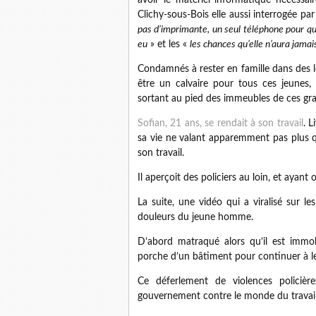
avoir le matériel informatique nécessa
Clichy-sous-Bois elle aussi interrogée pa
pas d’imprimante, un seul téléphone pour q
eu
» et les «
les chances qu’elle n’aura jamai
Condamnés à rester en famille dans des l
être un calvaire pour tous ces jeunes, 
sortant au pied des immeubles de ces g
Sofian, 21 ans, se rendait à son travail
. L
sa vie ne valant apparemment pas plus que
son travail.
Il aperçoit des policiers au loin, et ayant 
La suite, une vidéo qui a viralisé sur l
douleurs du jeune homme.
D’abord matraqué alors qu’il est immob
porche d’un bâtiment pour continuer à le 
Ce déferlement de violences policièr
gouvernement contre le monde du travail, 