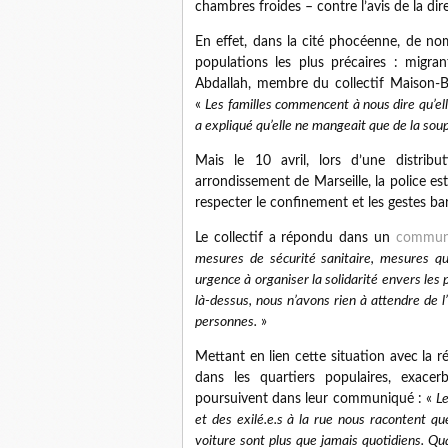
chambres froides – contre l’avis de la d
En effet, dans la cité phocéenne, de no
populations les plus précaires : migran
Abdallah, membre du collectif Maison-B
«
Les familles commencent à nous dire qu’el
a expliqué qu’elle ne mangeait que de la soupe
Mais le 10 avril, lors d’une distrib
arrondissement de Marseille, la police est
respecter le confinement et les gestes bar
Le collectif a répondu dans un
commun
mesures de sécurité sanitaire, mesures q
urgence à organiser la solidarité envers les
là-dessus, nous n’avons rien à attendre de l
personnes.
»
Mettant en lien cette situation avec la r
dans les quartiers populaires, exacer
poursuivent dans leur communiqué : «
Le
et des exilé.e.s à la rue nous racontent q
voiture sont plus que jamais quotidiens. Qu