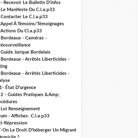
- Recevoir Le Bulletin D'infos
 Le Manifeste Du C.l.a.p33
 Contacter Le C.l.a.p33
- Appel À Témoins/Témoignages
 Actions Du Cl.a.p33
- Bordeaux - Caméras -
déosurveillance
 Guide Jurique Bordelais
 Bordeaux - Arrêtés Liberticides -
ting
 Bordeaux - Arrêtés Liberticides -
alyse
1- État D'urgence
- 2 - Guides Pratiques &Amp;
océdures
- Loi Renseignement
um - Affiches- C.l.a.p33
ti-Répression
T-On Le Droit D'héberger Un Migrant
omicile ?