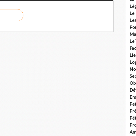
Lég
Le 
Les
Por
Ma
Le
Fac
Lie
Lo
No
Se
Ob
Dé
En
Pet
Pr
Pét
Pr
Am