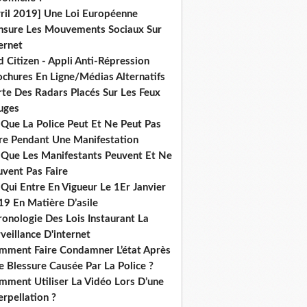
vril 2019] Une Loi Européenne
nsure Les Mouvements Sociaux Sur
ernet
 Citizen - Appli Anti-Répression
ochures En Ligne/Médias Alternatifs
rte Des Radars Placés Sur Les Feux
uges
 Que La Police Peut Et Ne Peut Pas
ire Pendant Une Manifestation
 Que Les Manifestants Peuvent Et Ne
uvent Pas Faire
Qui Entre En Vigueur Le 1Er Janvier
19 En Matière D’asile
onologie Des Lois Instaurant La
veillance D'internet
mment Faire Condamner L’état Après
 Blessure Causée Par La Police ?
mment Utiliser La Vidéo Lors D’une
erpellation ?