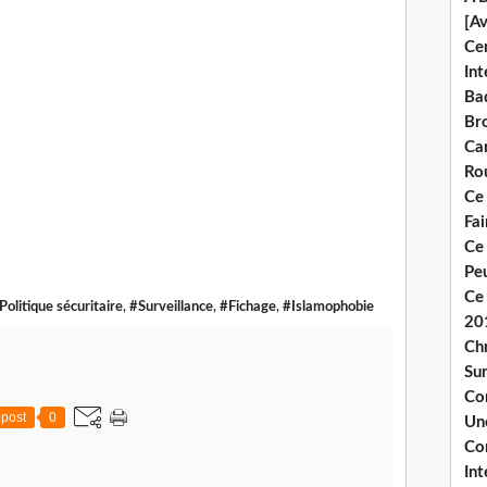
[A
Ce
Int
Bad
Br
Ca
Ro
Ce
Fa
Ce
Pe
Ce 
Politique sécuritaire
,
#Surveillance
,
#Fichage
,
#Islamophobie
20
Chr
Sur
Co
post
0
Une
Co
Int