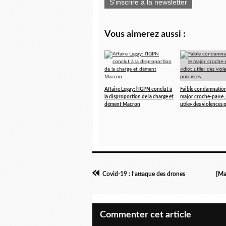
S'inscrire à la newsletter
Vous aimerez aussi :
Affaire Legay: l’IGPN conclut à
Faible condamnation
la disproportion de la charge et
major croche-patte, 
dément Macron
utile» des violences 
Covid-19 : l’attaque des drones
[Ma
Commenter cet article