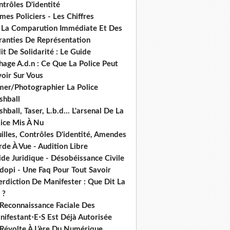
trôles D'identité
mes Policiers - Les Chiffres
 La Comparution Immédiate Et Des
ranties De Représentation
it De Solidarité : Le Guide
hage A.d.n : Ce Que La Police Peut
oir Sur Vous
lmer/Photographier La Police
shball
shball, Taser, L.b.d... L'arsenal De La
lice Mis À Nu
illes, Contrôles D'identité, Amendes
de À Vue - Audition Libre
de Juridique - Désobéissance Civile
dopi - Une Faq Pour Tout Savoir
erdiction De Manifester : Que Dit La
 ?
 Reconnaissance Faciale Des
nifestant⋅E⋅S Est Déjà Autorisée
 Révolte À L’ère Du Numérique