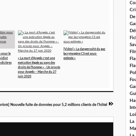
Con
Cri
De
Ga
Dél
Fic
Sav
[Vidéo] « La dangerosité du gaz
Fi
 pour le
lacrymogène CS est sous-
Fla
«idiot
« La mort d’Angelo c’est une
estimée »
policières
exécution légale au pays des
Fla
droits de l’homme » - Un procès
pour Angelo – Marche du 27
Po
juin 2020
Fou
Gar
Gui
Ha
rriott] Nouvelle fuite de données pour 5,2 millions clients de l'hôtel
Int
Loi
La
Ma
La