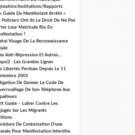
islation/Institutions/Rapports
« Guide Du Manifestant Arrêté »
 Policiers Ont-Ils Le Droit De Ne Pas
ter Leur Matricule Rio En
nifestation ?
 Vrai Visage De La Reconnaissance
iale
ns Anti-Répression Et Autres...
ppsi2 : Les Grandes Lignes
s Libertés Perdues Depuis Le 11
ptembre 2001
ligation De Donner Le Code De
verrouillage De Son Téléphone Aux
quêteurs
it Guide – Lutter Contre Les
éjugés Sur Les Migrants
itions
océdure De Contestation D’une
ende Pour Manifestation Interdite