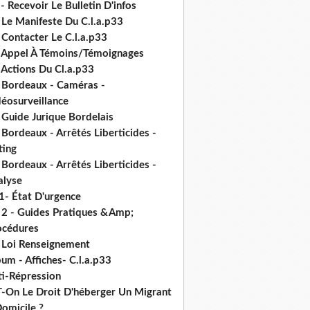
- Recevoir Le Bulletin D'infos
 Le Manifeste Du C.l.a.p33
 Contacter Le C.l.a.p33
- Appel À Témoins/Témoignages
 Actions Du Cl.a.p33
- Bordeaux - Caméras -
déosurveillance
 Guide Jurique Bordelais
 Bordeaux - Arrêtés Liberticides -
ting
 Bordeaux - Arrêtés Liberticides -
alyse
1- État D'urgence
- 2 - Guides Pratiques &Amp;
océdures
- Loi Renseignement
um - Affiches- C.l.a.p33
ti-Répression
T-On Le Droit D'héberger Un Migrant
omicile ?