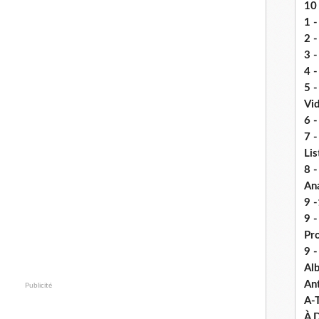
10 
1 -
2 -
3 
4 -
5 
Vi
6 -
7 -
Lis
8 -
An
9 -
9 
Pr
9 
Alb
An
Publicité
A-
À D