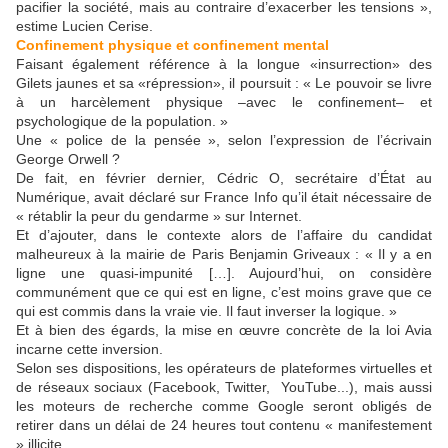
pacifier la société, mais au contraire d’exacerber les tensions »,
estime Lucien Cerise.
Confinement physique et confinement mental
Faisant également référence à la longue «insurrection» des
Gilets jaunes et sa «répression», il poursuit : « Le pouvoir se livre
à un harcèlement physique –avec le confinement– et
psychologique de la population. »
Une « police de la pensée », selon l’expression de l’écrivain
George Orwell ?
De fait, en février dernier, Cédric O, secrétaire d’État au
Numérique, avait déclaré sur France Info qu’il était nécessaire de
« rétablir la peur du gendarme » sur Internet.
Et d’ajouter, dans le contexte alors de l’affaire du candidat
malheureux à la mairie de Paris Benjamin Griveaux : « Il y a en
ligne une quasi-impunité […]. Aujourd’hui, on considère
communément que ce qui est en ligne, c’est moins grave que ce
qui est commis dans la vraie vie. Il faut inverser la logique. »
Et à bien des égards, la mise en œuvre concrète de la loi Avia
incarne cette inversion.
Selon ses dispositions, les opérateurs de plateformes virtuelles et
de réseaux sociaux (Facebook, Twitter, YouTube...), mais aussi
les moteurs de recherche comme Google seront obligés de
retirer dans un délai de 24 heures tout contenu « manifestement
» illicite.