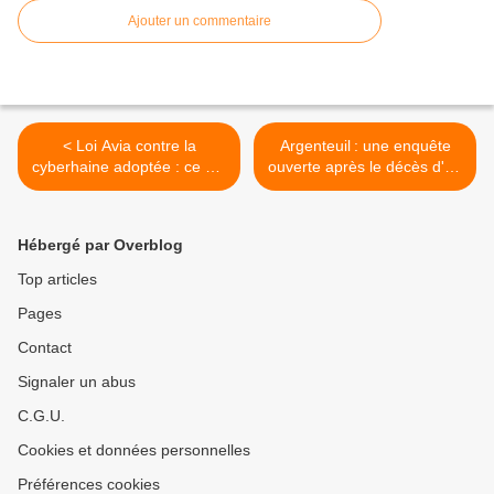
Ajouter un commentaire
< Loi Avia contre la
Argenteuil : une enquête
cyberhaine adoptée : ce qui
ouverte après le décès d'un
va changer
jeune homme à moto >
Hébergé par Overblog
Top articles
Pages
Contact
Signaler un abus
C.G.U.
Cookies et données personnelles
Préférences cookies