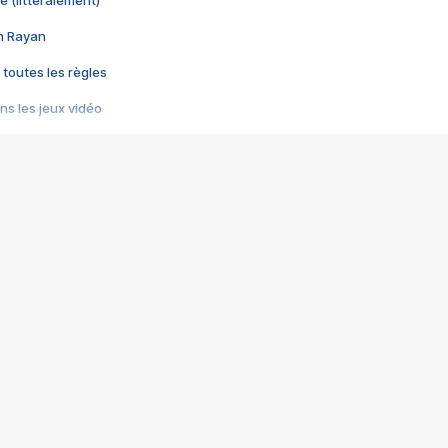
e (littéralement)
im Rayan
 toutes les règles
s les jeux vidéo
us choquant de Rockstar ? - Le scandale BULLY
e plus moche de Steam
du RÊVE tourne au CAUCHEMAR
pendant 8 heures
it… à tort
umiliés par un jeu vidéo
ire - Final Fantasy 8
ti un empire - Age of Empires
story DOFUS