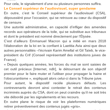
Pour cela, le signalement d’une ou plusieurs personnes suffira.
Le Conseil supérieur de l’audiovisuel, super gendarme
En outre, c’est le Conseil supérieur de l’audiovisuel (CSA),
dépoussiéré pour l’occasion, qui se retrouve au cœur du dispositif
de censure.
Une autorité administrative, en capacité d’infliger des amendes
records aux opérateurs de la toile, qui se substitue aux tribunaux
et dont le président est nommé directement par l’Élysée.
C’est d’ailleurs Emmanuel Macron qui a initié en mars 2018
l’élaboration de la loi en la confiant à Laetitia Avia ainsi que deux
autres personnalités –l’écrivain Karim Amellal et Gil Taïeb, le vice-
président du Crif (Conseil représentatif des institutions juives de
France).
« Depuis quelques années, les forces du mal se sont saisies de
cet outil précieux [Internet, ndlr], le détournant de son objectif
premier pour le faire muter et l’utiliser pour propager la haine et
l’obscurantisme », expliquait alors celui-ci dans la Tribune juive.
Pour autant, le dispositif recèle plusieurs défauts. Les
contrevenants devront ainsi contester le retrait des contenus
incriminés auprès du CSA, dont on peut craindre qu’il ne soit très
vite débordé par les signalements et les recours.
En outre plane le risque de voir les plateformes numériques
retirer préventivement des contenus jugés «gris».