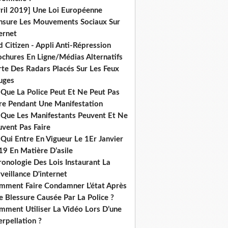
vril 2019] Une Loi Européenne
nsure Les Mouvements Sociaux Sur
ernet
 Citizen - Appli Anti-Répression
ochures En Ligne/Médias Alternatifs
rte Des Radars Placés Sur Les Feux
uges
 Que La Police Peut Et Ne Peut Pas
ire Pendant Une Manifestation
 Que Les Manifestants Peuvent Et Ne
uvent Pas Faire
Qui Entre En Vigueur Le 1Er Janvier
19 En Matière D’asile
onologie Des Lois Instaurant La
veillance D'internet
mment Faire Condamner L’état Après
 Blessure Causée Par La Police ?
mment Utiliser La Vidéo Lors D’une
erpellation ?