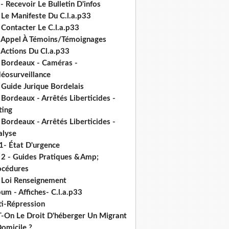
- Recevoir Le Bulletin D'infos
 Le Manifeste Du C.l.a.p33
 Contacter Le C.l.a.p33
- Appel À Témoins/Témoignages
 Actions Du Cl.a.p33
- Bordeaux - Caméras -
déosurveillance
 Guide Jurique Bordelais
 Bordeaux - Arrêtés Liberticides -
ting
 Bordeaux - Arrêtés Liberticides -
alyse
1- État D'urgence
- 2 - Guides Pratiques &Amp;
océdures
- Loi Renseignement
um - Affiches- C.l.a.p33
ti-Répression
T-On Le Droit D'héberger Un Migrant
omicile ?