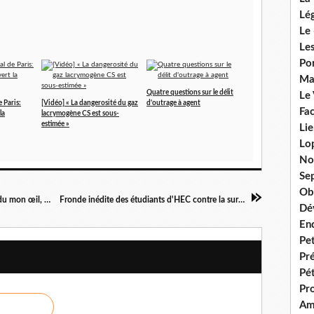
Lég
Le 
Les
Por
Ma
Quatre questions sur le délit
Le
 Paris:
[Vidéo] « La dangerosité du gaz
d'outrage à agent
Fac
la
lacrymogène CS est sous-
estimée »
Lie
Lo
No
Se
Ob
« Lettre au policier qui m’a tiré dessus : j’ai perdu mon œil, mon cerveau et la personne que j’étais »
Fronde inédite des étudiants d'HEC contre la surveillance de leurs examens en ligne
Dé
En
Pet
Pr
Pét
Pr
Am