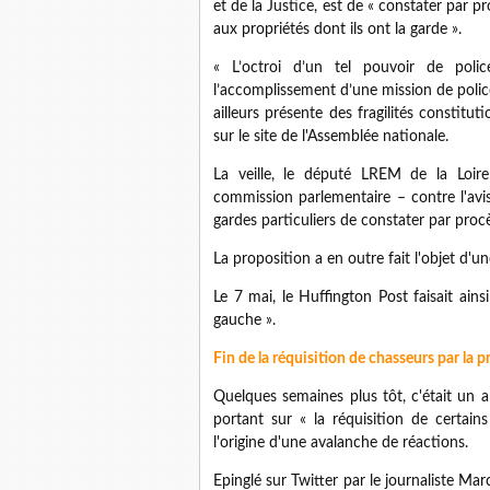
et de la Justice, est de « constater par p
aux propriétés dont ils ont la garde ».
« L’octroi d’un tel pouvoir de police
l’accomplissement d’une mission de police 
ailleurs présente des fragilités constitut
sur le site de l'Assemblée nationale.
La veille, le député LREM de la Loir
commission parlementaire – contre l'avis
gardes particuliers de constater par procè
La proposition a en outre fait l'objet d'u
Le 7 mai, le Huffington Post faisait ainsi
gauche ».
Fin de la réquisition de chasseurs par la
Quelques semaines plus tôt, c'était un ar
portant sur « la réquisition de certain
l'origine d'une avalanche de réactions.
Epinglé sur Twitter par le journaliste Mar