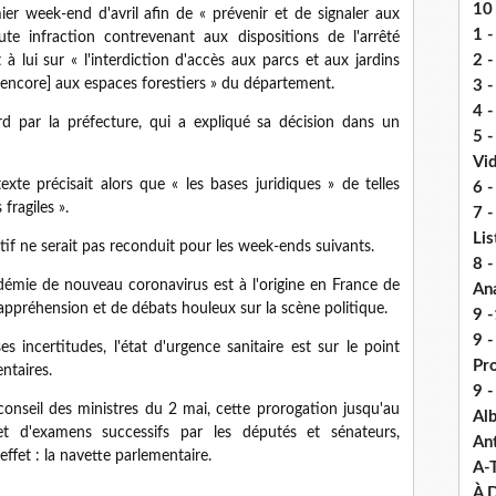
10 
r week-end d'avril afin de « prévenir et de signaler aux
1 -
ute infraction contrevenant aux dispositions de l'arrêté
2 -
à lui sur « l'interdiction d'accès aux parcs et aux jardins
encore] aux espaces forestiers » du département.
3 
4 -
rd par la préfecture, qui a expliqué sa décision dans un
5 
Vi
xte précisait alors que « les bases juridiques » de telles
6 -
fragiles ».
7 -
Lis
itif ne serait pas reconduit pour les week-ends suivants.
8 -
mie de nouveau coronavirus est à l'origine en France de
An
appréhension et de débats houleux sur la scène politique.
9 -
9 
ncertitudes, l'état d'urgence sanitaire est sur le point
Pr
ntaires.
9 
conseil des ministres du 2 mai, cette prorogation jusqu'au
Alb
bjet d'examens successifs par les députés et sénateurs,
An
fet : la navette parlementaire.
A-
À D