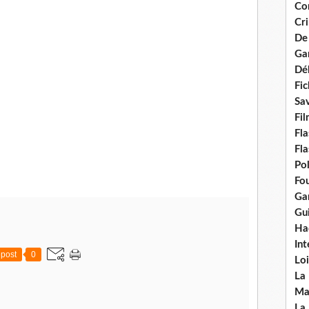
Con
Cri
De
Ga
Dél
Fic
Sav
Fi
Fla
Fla
Po
Fou
Gar
Gui
Ha
Int
post
0
Loi
La
Ma
La