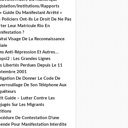
islation/Institutions/Rapports
« Guide Du Manifestant Arrêté »
 Policiers Ont-Ils Le Droit De Ne Pas
ter Leur Matricule Rio En
nifestation ?
 Vrai Visage De La Reconnaissance
iale
ns Anti-Répression Et Autres...
ppsi2 : Les Grandes Lignes
s Libertés Perdues Depuis Le 11
ptembre 2001
ligation De Donner Le Code De
verrouillage De Son Téléphone Aux
quêteurs
it Guide – Lutter Contre Les
éjugés Sur Les Migrants
itions
océdure De Contestation D’une
ende Pour Manifestation Interdite