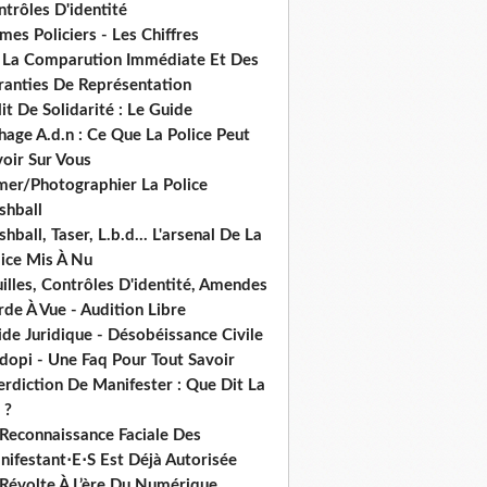
trôles D'identité
mes Policiers - Les Chiffres
 La Comparution Immédiate Et Des
ranties De Représentation
it De Solidarité : Le Guide
hage A.d.n : Ce Que La Police Peut
oir Sur Vous
lmer/Photographier La Police
shball
shball, Taser, L.b.d... L'arsenal De La
lice Mis À Nu
illes, Contrôles D'identité, Amendes
de À Vue - Audition Libre
de Juridique - Désobéissance Civile
dopi - Une Faq Pour Tout Savoir
erdiction De Manifester : Que Dit La
 ?
 Reconnaissance Faciale Des
nifestant⋅E⋅S Est Déjà Autorisée
 Révolte À L’ère Du Numérique