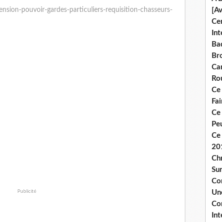
ension-pouvoir-gardes-particuliers-requisition-chasseurs-
[A
Ce
Int
Bad
Br
Ca
Ro
Ce
Fa
Ce
Pe
Ce 
20
Chr
Sur
Co
Publicité
Une
Co
Int