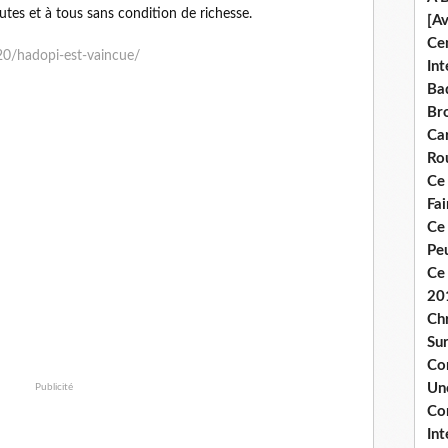
outes et à tous sans condition de richesse.
[A
Ce
20/hadopi-est-vaincue/
Int
Bad
Br
Ca
Ro
Ce
Fa
Ce
Pe
Ce 
20
Chr
Sur
Co
Une
Publicité
Co
Int