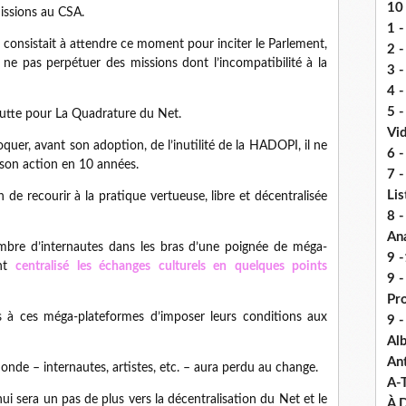
10 
missions au CSA.
1 -
 consistait à attendre ce moment pour inciter le Parlement,
2 -
 pas perpétuer des missions dont l’incompatibilité à la
3 
4 -
5 
 lutte pour La Quadrature du Net.
Vi
er, avant son adoption, de l’inutilité de la HADOPI, il ne
6 -
 son action en 10 années.
7 -
Lis
 de recourir à la pratique vertueuse, libre et décentralisée
8 -
An
mbre d’internautes dans les bras d’une poignée de méga-
9 -
ont
centralisé les échanges culturels en quelques points
9 
Pr
is à ces méga-plateformes d’imposer leurs conditions aux
9 
Alb
An
monde – internautes, artistes, etc. – aura perdu au change.
A-
ui sera un pas de plus vers la décentralisation du Net et le
À D