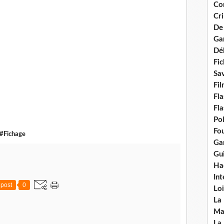
Con
Cri
De
Ga
Dél
Fic
Sav
Fi
Fla
Fla
Po
Fou
#Fichage
Gar
Gui
Ha
Int
post
0
Loi
La
Ma
La