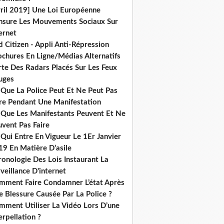
vril 2019] Une Loi Européenne
nsure Les Mouvements Sociaux Sur
ernet
 Citizen - Appli Anti-Répression
ochures En Ligne/Médias Alternatifs
rte Des Radars Placés Sur Les Feux
uges
 Que La Police Peut Et Ne Peut Pas
ire Pendant Une Manifestation
 Que Les Manifestants Peuvent Et Ne
uvent Pas Faire
Qui Entre En Vigueur Le 1Er Janvier
19 En Matière D’asile
onologie Des Lois Instaurant La
veillance D'internet
mment Faire Condamner L’état Après
 Blessure Causée Par La Police ?
mment Utiliser La Vidéo Lors D’une
erpellation ?