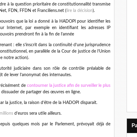
re à la question prioritaire de constitutionnalité transmise
Net, FDN, FFDN et Franciliens.net (
lire la décision
).
 pouvoirs que la loi a donné à la HADOPI pour identifier les
r Internet, par exemple en identifiant les adresses IP
pouvoirs prendront fin à la fin de l’année
renant : elle s’inscrit dans la continuité d’une jurisprudence
nstitutionnel, en parallèle de la Cour de justice de l’Union
e notre action).
utorité judiciaire dans son rôle de contrôle préalable de
it de lever l’anonymat des internautes.
précisément de
contourner la justice afin de surveiller le plus
s dissuader de partager des œuvres en ligne.
ar la justice, la raison d’être de la HADOPI disparait.
millions
d’euros sera utile ailleurs.
depuis quelques mois par le Parlement, prévoyait déjà de