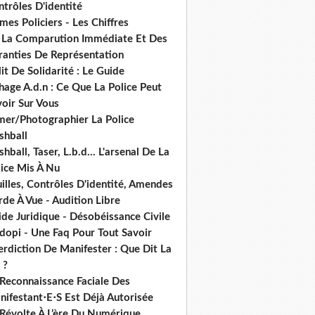
trôles D'identité
mes Policiers - Les Chiffres
 La Comparution Immédiate Et Des
ranties De Représentation
it De Solidarité : Le Guide
hage A.d.n : Ce Que La Police Peut
oir Sur Vous
lmer/Photographier La Police
shball
shball, Taser, L.b.d... L'arsenal De La
lice Mis À Nu
illes, Contrôles D'identité, Amendes
de À Vue - Audition Libre
de Juridique - Désobéissance Civile
dopi - Une Faq Pour Tout Savoir
erdiction De Manifester : Que Dit La
 ?
 Reconnaissance Faciale Des
nifestant⋅E⋅S Est Déjà Autorisée
 Révolte À L’ère Du Numérique