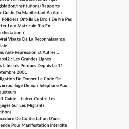
islation/Institutions/Rapports
« Guide Du Manifestant Arrêté »
 Policiers Ont-Ils Le Droit De Ne Pas
ter Leur Matricule Rio En
nifestation ?
 Vrai Visage De La Reconnaissance
iale
ns Anti-Répression Et Autres...
ppsi2 : Les Grandes Lignes
s Libertés Perdues Depuis Le 11
ptembre 2001
ligation De Donner Le Code De
verrouillage De Son Téléphone Aux
quêteurs
it Guide – Lutter Contre Les
éjugés Sur Les Migrants
itions
océdure De Contestation D’une
ende Pour Manifestation Interdite