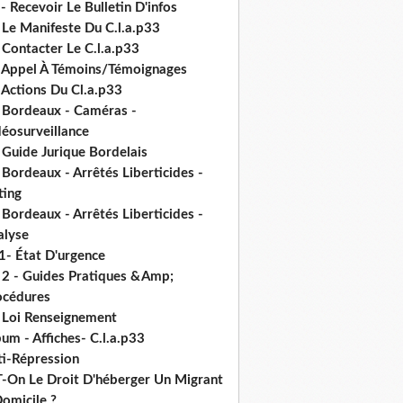
- Recevoir Le Bulletin D'infos
 Le Manifeste Du C.l.a.p33
 Contacter Le C.l.a.p33
- Appel À Témoins/Témoignages
 Actions Du Cl.a.p33
- Bordeaux - Caméras -
déosurveillance
 Guide Jurique Bordelais
 Bordeaux - Arrêtés Liberticides -
ting
 Bordeaux - Arrêtés Liberticides -
alyse
1- État D'urgence
- 2 - Guides Pratiques &Amp;
océdures
- Loi Renseignement
um - Affiches- C.l.a.p33
ti-Répression
T-On Le Droit D'héberger Un Migrant
omicile ?