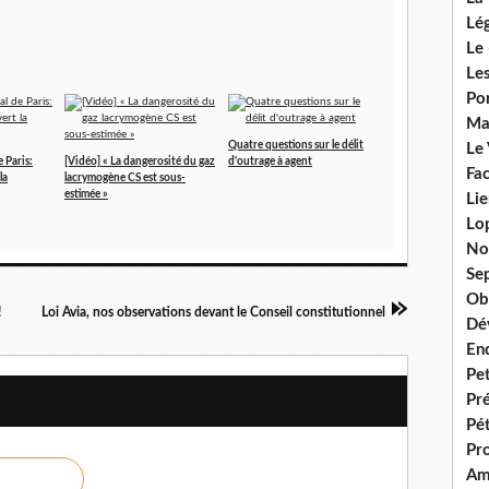
Lég
Le 
Les
Por
Ma
Quatre questions sur le délit
Le
 Paris:
[Vidéo] « La dangerosité du gaz
d'outrage à agent
Fac
la
lacrymogène CS est sous-
estimée »
Lie
Lo
No
Se
Ob
!
Loi Avia, nos observations devant le Conseil constitutionnel
Dé
En
Pet
Pr
Pét
Pr
Am