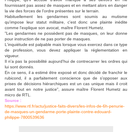
fournissant pas assez de masques et en mettant alors en danger
la vie des forces de l'ordre présentes sur le terrain.
Habituellement les gendarmes sont soumis au mutisme
qu'impose leur statut militaire, c'est donc une plainte inédite
comme l'explique son avocat, maître Florent Humetz.
"Les gendarmes ne possèdent pas de masques, on leur donne
pour instruction de ne pas porter de masques.
L'inquiétude est palpable mais lorsque vous exercez dans ce type
de profession, vous devez appliquer la réglementation en
vigueur.
Il n'a pas la possibilité aujourd'hui de contrecarrer les ordres qui
lui sont donnés.
En ce sens, il a estimé être exposé et donc décidé de franchir le
rubicond, il a parfaitement conscience que de s'opposer aux
prises de décisions hiérarchiques est un cas unique mais il croit
avant tout en notre justice", assure maître Florent Humetz au
micro de RTL.
Source :
https://www.rtl.fr/actu/justice-faits-divers/les-infos-de-6h-penurie-
de-masques-un-gendarme-porte-plainte-contre-edouard-
philippe-7800539636