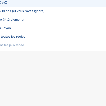
 DayZ
 a 13 ans (et vous l'avez ignoré)
e (littéralement)
im Rayan
 toutes les règles
s les jeux vidéo
us choquant de Rockstar ? - Le scandale BULLY
e plus moche de Steam
du RÊVE tourne au CAUCHEMAR
pendant 8 heures
it… à tort
umiliés par un jeu vidéo
ire - Final Fantasy 8