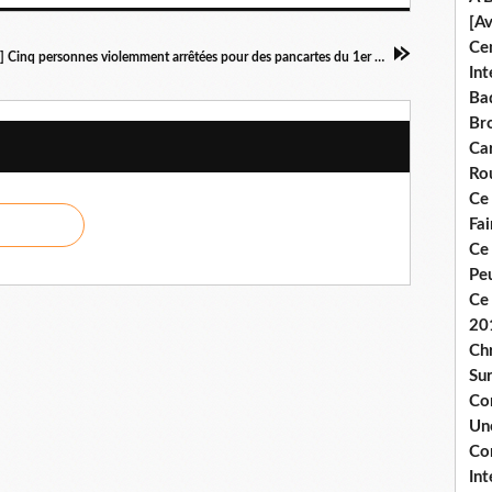
[A
Ce
[Vidéo] Cinq personnes violemment arrêtées pour des pancartes du 1er mai à Paris
Int
Bad
Br
Ca
Ro
Ce
Fa
Ce
Pe
Ce 
20
Chr
Sur
Co
Une
Co
Int