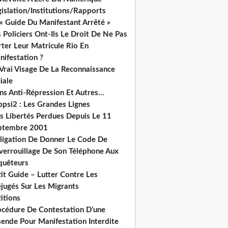
islation/Institutions/Rapports
« Guide Du Manifestant Arrêté »
 Policiers Ont-Ils Le Droit De Ne Pas
ter Leur Matricule Rio En
nifestation ?
 Vrai Visage De La Reconnaissance
iale
ns Anti-Répression Et Autres...
ppsi2 : Les Grandes Lignes
s Libertés Perdues Depuis Le 11
ptembre 2001
ligation De Donner Le Code De
verrouillage De Son Téléphone Aux
quêteurs
it Guide – Lutter Contre Les
éjugés Sur Les Migrants
itions
océdure De Contestation D’une
ende Pour Manifestation Interdite