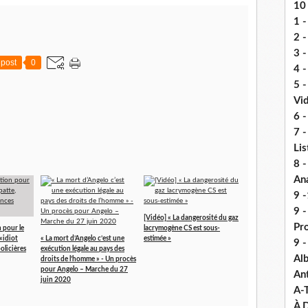
10 
1 -
2 -
3 
post
0
4 -
5 
Vi
6 -
7 -
Lis
8 -
An
9 -
9 
[Vidéo] « La dangerosité du gaz
Pr
 pour le
lacrymogène CS est sous-
«idiot
« La mort d’Angelo c’est une
estimée »
9 
policières
exécution légale au pays des
Alb
droits de l’homme » - Un procès
pour Angelo – Marche du 27
An
juin 2020
A-
À D