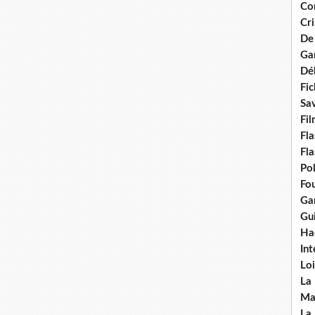
Con
Cri
De
Ga
Dél
Fic
Sav
Fi
Fla
Fla
Po
Fou
Gar
Gui
Ha
Int
Loi
La
Ma
La