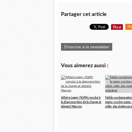
Partager cet article
Re
S'inscrire à la newsletter
Vous aimerez aussi :
Affaire Legay: l’IGPN conclut à
Faible condamnation
la disproportion de la charge et
major croche-patte, 
dément Macron
utile» des violences 