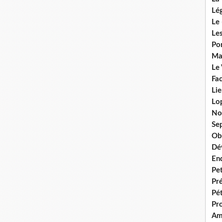
Lég
Le 
Les
Por
Ma
Le
Fac
Lie
Lo
No
Se
Ob
Dé
En
Pet
Pr
Pét
Pr
Am