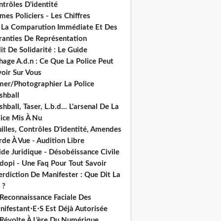
trôles D'identité
mes Policiers - Les Chiffres
 La Comparution Immédiate Et Des
ranties De Représentation
it De Solidarité : Le Guide
hage A.d.n : Ce Que La Police Peut
oir Sur Vous
lmer/Photographier La Police
shball
shball, Taser, L.b.d... L'arsenal De La
lice Mis À Nu
illes, Contrôles D'identité, Amendes
de À Vue - Audition Libre
de Juridique - Désobéissance Civile
dopi - Une Faq Pour Tout Savoir
erdiction De Manifester : Que Dit La
 ?
 Reconnaissance Faciale Des
nifestant⋅E⋅S Est Déjà Autorisée
 Révolte À L’ère Du Numérique