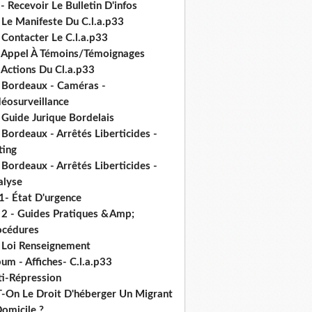
- Recevoir Le Bulletin D'infos
 Le Manifeste Du C.l.a.p33
 Contacter Le C.l.a.p33
- Appel À Témoins/Témoignages
 Actions Du Cl.a.p33
- Bordeaux - Caméras -
déosurveillance
 Guide Jurique Bordelais
 Bordeaux - Arrêtés Liberticides -
ting
 Bordeaux - Arrêtés Liberticides -
alyse
1- État D'urgence
- 2 - Guides Pratiques &Amp;
océdures
- Loi Renseignement
um - Affiches- C.l.a.p33
ti-Répression
T-On Le Droit D'héberger Un Migrant
omicile ?