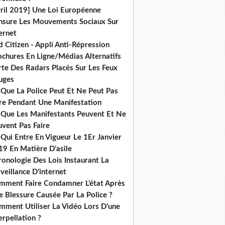
vril 2019] Une Loi Européenne
nsure Les Mouvements Sociaux Sur
ernet
 Citizen - Appli Anti-Répression
ochures En Ligne/Médias Alternatifs
rte Des Radars Placés Sur Les Feux
uges
 Que La Police Peut Et Ne Peut Pas
ire Pendant Une Manifestation
 Que Les Manifestants Peuvent Et Ne
uvent Pas Faire
Qui Entre En Vigueur Le 1Er Janvier
19 En Matière D’asile
onologie Des Lois Instaurant La
veillance D'internet
mment Faire Condamner L’état Après
 Blessure Causée Par La Police ?
mment Utiliser La Vidéo Lors D’une
erpellation ?