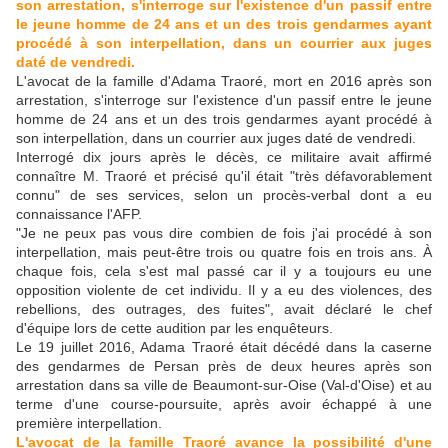
son arrestation, s'interroge sur l'existence d'un passif entre
le jeune homme de 24 ans et un des trois gendarmes ayant
procédé à son interpellation, dans un courrier aux juges
daté de vendredi.
L'avocat de la famille d'Adama Traoré, mort en 2016 après son
arrestation, s'interroge sur l'existence d'un passif entre le jeune
homme de 24 ans et un des trois gendarmes ayant procédé à
son interpellation, dans un courrier aux juges daté de vendredi.
Interrogé dix jours après le décès, ce militaire avait affirmé
connaître M. Traoré et précisé qu'il était "très défavorablement
connu" de ses services, selon un procès-verbal dont a eu
connaissance l'AFP.
"Je ne peux pas vous dire combien de fois j'ai procédé à son
interpellation, mais peut-être trois ou quatre fois en trois ans. À
chaque fois, cela s'est mal passé car il y a toujours eu une
opposition violente de cet individu. Il y a eu des violences, des
rebellions, des outrages, des fuites", avait déclaré le chef
d'équipe lors de cette audition par les enquêteurs.
Le 19 juillet 2016, Adama Traoré était décédé dans la caserne
des gendarmes de Persan près de deux heures après son
arrestation dans sa ville de Beaumont-sur-Oise (Val-d'Oise) et au
terme d'une course-poursuite, après avoir échappé à une
première interpellation.
L'avocat de la famille Traoré avance la possibilité d'une