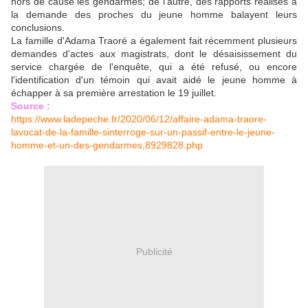
hors de cause les gendarmes; de l'autre, des rapports réalisés à
la demande des proches du jeune homme balayent leurs
conclusions.
La famille d'Adama Traoré a également fait récemment plusieurs
demandes d'actes aux magistrats, dont le désaisissement du
service chargée de l'enquête, qui a été refusé, ou encore
l'identification d'un témoin qui avait aidé le jeune homme à
échapper à sa première arrestation le 19 juillet.
Source :
https://www.ladepeche.fr/2020/06/12/affaire-adama-traore-
lavocat-de-la-famille-sinterroge-sur-un-passif-entre-le-jeune-
homme-et-un-des-gendarmes,8929828.php
Publicité