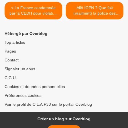
< La France condamnée
Allô IGPN ? Que fait
par la CEDH pour violation
(vraiment) la police des
de la liberté d'expression
polices ? >
des militant-e-s BDS
Hébergé par Overblog
Top articles
Pages
Contact
Signaler un abus
C.G.U.
Cookies et données personnelles
Préférences cookies
Voir le profil de C.L.A.P33 sur le portail Overblog
Créer un blog sur Overblog