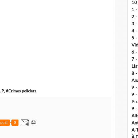
10 
1 -
2 -
3 
4 -
5 
Vi
6 -
7 -
Lis
8 -
An
9 -
A.P
,
#Crimes policiers
9 
Pr
9 
Alb
post
0
An
A-
À D