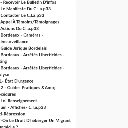
- Recevoir Le Bulletin D'infos
 Le Manifeste Du C.l.a.p33
 Contacter Le C.l.a.p33
- Appel À Témoins/Témoignages
 Actions Du Cl.a.p33
- Bordeaux - Caméras -
déosurveillance
 Guide Jurique Bordelais
 Bordeaux - Arrêtés Liberticides -
ting
 Bordeaux - Arrêtés Liberticides -
alyse
1- État D'urgence
- 2 - Guides Pratiques &Amp;
océdures
- Loi Renseignement
um - Affiches- C.l.a.p33
ti-Répression
T-On Le Droit D'héberger Un Migrant
omicile ?