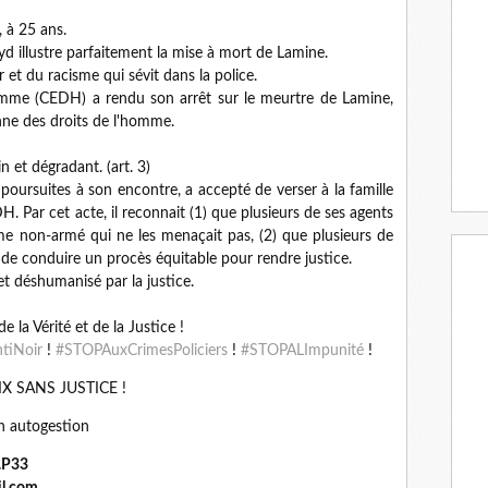
 à 25 ans.
d illustre parfaitement la mise à mort de Lamine.
 et du racisme qui sévit dans la police.
mme (CEDH) a rendu son arrêt sur le meurtre de Lamine,
ne des droits de l'homme.
 et dégradant. (art. 3)
s poursuites à son encontre, a accepté de verser à la famille
H. Par cet acte, il reconnait (1) que plusieurs de ses agents
e non-armé qui ne les menaçait pas, (2) que plusieurs de
it de conduire un procès équitable pour rendre justice.
et déshumanisé par la justice.
 la Vérité et de la Justice !
tiNoir
!
#STOPAuxCrimesPoliciers
!
#STOPALImpunité
!
IX SANS JUSTICE !
En autogestion
A.P33