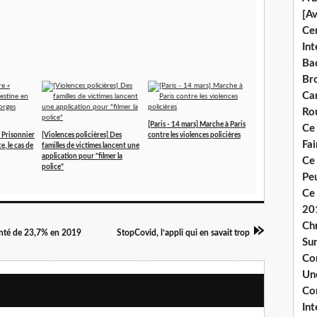
[A
Ce
Int
Bad
Br
Ca
Ro
[Paris - 14 mars] Marche à Paris
Ce
« Prisonnier
[Violences policières] Des
contre les violences policières
Fa
e, le cas de
familles de victimes lancent une
application pour "filmer la
Ce
police"
Pe
Ce 
20
Chr
menté de 23,7% en 2019
StopCovid, l’appli qui en savait trop
Sur
Co
Une
Co
Int