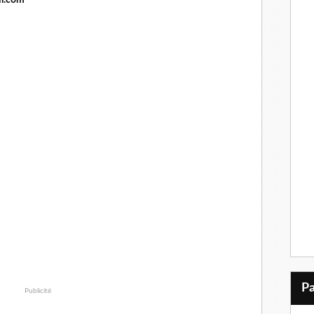
l.c
o
m
Publicité