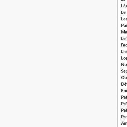
Lég
Le 
Les
Por
Ma
Le
Fac
Lie
Lo
No
Se
Ob
Dé
En
Pet
Pr
Pét
Pr
Am