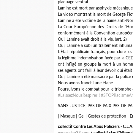
plaquage ventral.
Lamine est mort par asphyxie mécanique,
La vidéo montrant la mort de George Floy
Lamine a été victime de la haine anti-Noir
La Cour Européenne des Droits de l'Ho
conformément à la Convention européen
Oui, Lamine avait droit à la vie. (art. 2)
Oui, Lamine a subi un traitement inhumain
L'État républicain français, pour clore le
la légitime indemnisation fixée par la CED
ont infligé en groupe la mort à un homm
ses agents ont failli à leur devoir qui éta
Oui, Lamine a été massacré par la police 
Nous avons franchi une étape.
Poursuivons le combat pour le triomphe de
#LaissezNousRespirer
!
#STOPRacismeAn
SANS JUSTICE, PAS DE PAIX PAS DE PA
| Masque | Gel | Gestes de protection | 
collectif Contre Les Abus Policiers - C.L.