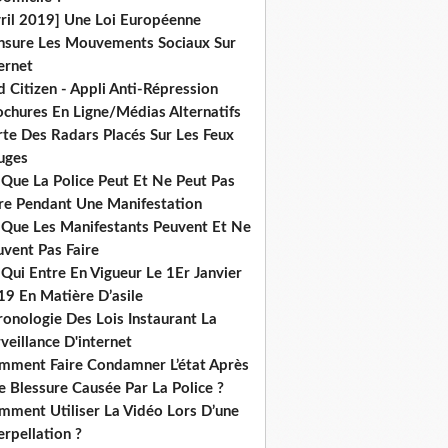
vril 2019] Une Loi Européenne
nsure Les Mouvements Sociaux Sur
ernet
 Citizen - Appli Anti-Répression
ochures En Ligne/Médias Alternatifs
rte Des Radars Placés Sur Les Feux
uges
 Que La Police Peut Et Ne Peut Pas
ire Pendant Une Manifestation
 Que Les Manifestants Peuvent Et Ne
uvent Pas Faire
Qui Entre En Vigueur Le 1Er Janvier
19 En Matière D’asile
onologie Des Lois Instaurant La
veillance D'internet
mment Faire Condamner L’état Après
 Blessure Causée Par La Police ?
mment Utiliser La Vidéo Lors D’une
erpellation ?