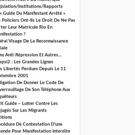
islation/Institutions/Rapports
« Guide Du Manifestant Arrêté »
 Policiers Ont-Ils Le Droit De Ne Pas
ter Leur Matricule Rio En
nifestation ?
 Vrai Visage De La Reconnaissance
iale
ns Anti-Répression Et Autres...
ppsi2 : Les Grandes Lignes
s Libertés Perdues Depuis Le 11
ptembre 2001
ligation De Donner Le Code De
verrouillage De Son Téléphone Aux
quêteurs
it Guide – Lutter Contre Les
éjugés Sur Les Migrants
itions
océdure De Contestation D’une
ende Pour Manifestation Interdite