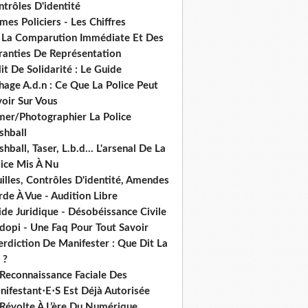
trôles D'identité
mes Policiers - Les Chiffres
 La Comparution Immédiate Et Des
ranties De Représentation
it De Solidarité : Le Guide
hage A.d.n : Ce Que La Police Peut
oir Sur Vous
lmer/Photographier La Police
shball
shball, Taser, L.b.d... L'arsenal De La
lice Mis À Nu
illes, Contrôles D'identité, Amendes
de À Vue - Audition Libre
de Juridique - Désobéissance Civile
dopi - Une Faq Pour Tout Savoir
erdiction De Manifester : Que Dit La
 ?
 Reconnaissance Faciale Des
nifestant⋅E⋅S Est Déjà Autorisée
 Révolte À L’ère Du Numérique