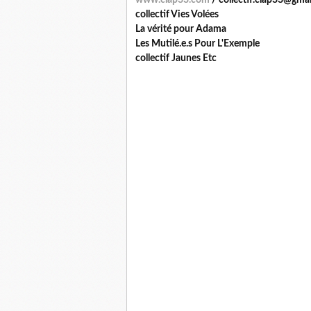
www.clap33.com
/
c
ollecti
f
.clap33
@
gmai
collectif Vies Volées
La vérité pour Adama
Les Mutilé.e.s Pour L'Exemple
collectif Jaunes Etc