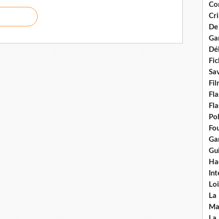
Con
Cri
De
Ga
Dél
Fic
Sav
Fi
Fla
Fla
Po
Fou
Gar
Gui
Ha
Int
Loi
La
Ma
La