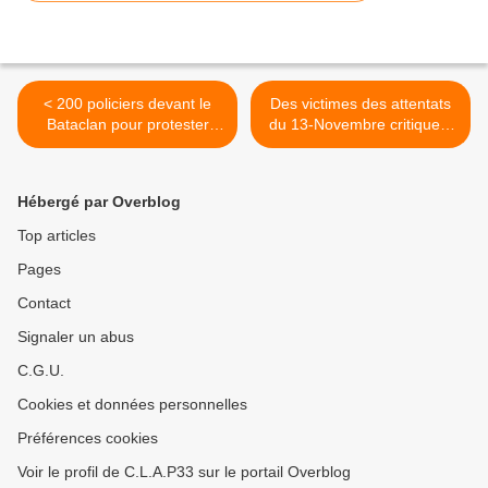
< 200 policiers devant le
Des victimes des attentats
Bataclan pour protester
du 13-Novembre critiquent
contre les accusations de
la manifestation des
racisme et de violence
policiers devant le Bataclan
>
Hébergé par Overblog
Top articles
Pages
Contact
Signaler un abus
C.G.U.
Cookies et données personnelles
Préférences cookies
Voir le profil de C.L.A.P33 sur le portail Overblog