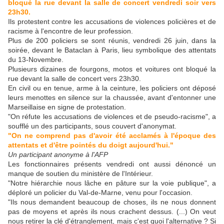
bloqué la rue devant la salle de concert vendredi soir vers
23h30.
Ils protestent contre les accusations de violences policières et de
racisme à l'encontre de leur profession.
Plus de 200 policiers se sont réunis, vendredi 26 juin, dans la
soirée, devant le Bataclan à Paris, lieu symbolique des attentats
du 13-Novembre.
Plusieurs dizaines de fourgons, motos et voitures ont bloqué la
rue devant la salle de concert vers 23h30.
En civil ou en tenue, arme à la ceinture, les policiers ont déposé
leurs menottes en silence sur la chaussée, avant d'entonner une
Marseillaise en signe de protestation.
"On réfute les accusations de violences et de pseudo-racisme", a
soufflé un des participants, sous couvert d'anonymat.
"On ne comprend pas d'avoir été acclamés à l'époque des
attentats et d'être pointés du doigt aujourd'hui."
Un participant anonyme à l'AFP
Les fonctionnaires présents vendredi ont aussi dénoncé un
manque de soutien du ministère de l'Intérieur.
"Notre hiérarchie nous lâche en pâture sur la voie publique", a
déploré un policier du Val-de-Marne, venu pour l'occasion.
"Ils nous demandent beaucoup de choses, ils ne nous donnent
pas de moyens et après ils nous crachent dessus. (...) On veut
nous retirer la clé d'étranglement, mais c'est quoi l'alternative ? Si