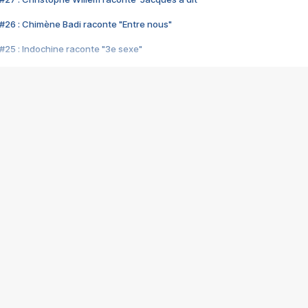
#26 : Chimène Badi raconte "Entre nous"
#25 : Indochine raconte "3e sexe"
#24 : Zaho raconte "C'est chelou"
#23 : Patrick Bruel raconte "Au café des délices"
#22 : Kyo raconte "Le chemin"
#21 : Nolwenn Leroy raconte "Cassé"
#20 : Patrick Hernandez raconte "Born to be alive"
#19 : Lorie raconte "Près de moi"
#18 : Michael Jones raconte "A nos actes manqués" (avec Jean-Jacque
#17 : Khaled raconte "Aïcha"
#16 : Corneille raconte "Parce qu'on vient de loin"
#15 : Indochine raconte "L'aventurier"