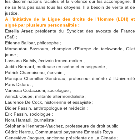
les discriminations raciales et la violence qui les accompagne. Il
ne se fera pas sans tous les citoyens. Il a besoin de vérité et de
justice.
A l’initiative de la Ligue des droits de l’Homme (LDH) et
signé par plusieurs personnalités :
Estellia Araez présidente du Syndicat des avocats de France
(Saf) ;
Etienne Balibar, philosophe ;
Mamoudou Bassoum, champion d’Europe de taekwondo, Gilet
jaune ;
Lassana Bathily, écrivain franco-malien ;
Judith Bernard, metteuse en scène et enseignante ;
Patrick Chamoiseau, écrivain ;
Monique Chemillier-Gendreau, professeur émérite à l’Université
Paris Diderot ;
Vanessa Codaccioni, sociologue ;
Annick Coupé, militante altermondialiste ;
Laurence De Cock, historienne et essayiste ;
Didier Fassin, anthropologue et médecin ;
Eric Fassin, sociologue ;
Nora Hamadi, journaliste ;
Stéphanie Hennette-Vauchez, professeure de droit public ;
Cédric Herrou, Communauté paysanne Emmaüs Roya ;
Geneviève Jacques, ancienne présidente de La Cimade ;