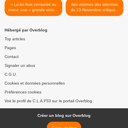
< La loi Avia censurée au
des victimes des attentats
coeur, une « grande victoire
du 13-Novembre critiquent
» pour ses détracteurs
la manifestation des
policiers devant le Bataclan
>
Hébergé par Overblog
Top articles
Pages
Contact
Signaler un abus
C.G.U.
Cookies et données personnelles
Préférences cookies
Voir le profil de C.L.A.P33 sur le portail Overblog
Créer un blog sur Overblog
Créer un blog