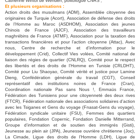
Catherine Wihtol de Wenden, politologue CNRS ;
Et plusieurs organisations :
Action droits des musulmans (ADM), Assemblée citoyenne des
originaires de Turquie (Acort), Association de défense des droits
de l’Homme au Maroc (ASDHOM), Association des jeunes
Chinois de France (AJCF), Association des travailleurs
maghrébins de France (ATMF), Association pour la taxation des
transactions financières et pour l’action citoyenne (Attac), Avec
nous, Centre de recherche et d’information pour le
développement (Crid), Collectif Vies volées, Comité national de
liaison des régies de quartier (CNLRQ), Comité pour le respect
des libertés et des droits de l’Homme en Tunisie (CRLDHT),
Comité pour Liu Shaoyao, Comité vérité et justice pour Lamine
Dieng, Confédération générale du travail (CGT), Conseil
représentatif des institutions noires de France (Cran),
Coordination nationale Pas sans Nous !, Emmaüs France,
Fédération des Tunisiens pour une citoyenneté des deux rives
(FTCR), Fédération nationale des associations solidaires d’action
avec les Tsiganes et Gens du voyage (Fnasat-Gens du voyage),
Fédération syndicale unitaire (FSU), Femmes des quartiers
populaires, Fondation Copernic, Fondation Danielle Mitterrand,
Groupe d’information et de soutien des immigrés (Gisti),
Jeunesse au plein air (JPA), Jeunesse ouvrière chrétienne (Joc),
La Cimade, Ligue des droits de l’Homme (LDH), Ligue de