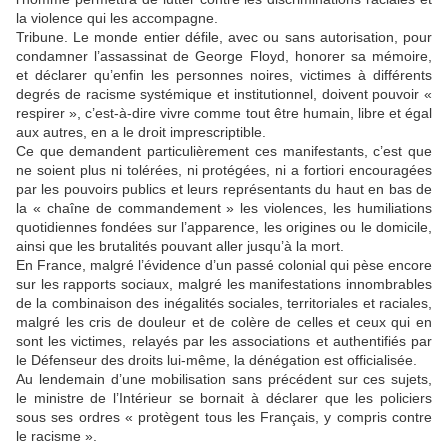
la violence qui les accompagne.
Tribune. Le monde entier défile, avec ou sans autorisation, pour
condamner l’assassinat de George Floyd, honorer sa mémoire,
et déclarer qu’enfin les personnes noires, victimes à différents
degrés de racisme systémique et institutionnel, doivent pouvoir «
respirer », c’est-à-dire vivre comme tout être humain, libre et égal
aux autres, en a le droit imprescriptible.
Ce que demandent particulièrement ces manifestants, c’est que
ne soient plus ni tolérées, ni protégées, ni a fortiori encouragées
par les pouvoirs publics et leurs représentants du haut en bas de
la « chaîne de commandement » les violences, les humiliations
quotidiennes fondées sur l’apparence, les origines ou le domicile,
ainsi que les brutalités pouvant aller jusqu’à la mort.
En France, malgré l’évidence d’un passé colonial qui pèse encore
sur les rapports sociaux, malgré les manifestations innombrables
de la combinaison des inégalités sociales, territoriales et raciales,
malgré les cris de douleur et de colère de celles et ceux qui en
sont les victimes, relayés par les associations et authentifiés par
le Défenseur des droits lui-même, la dénégation est officialisée.
Au lendemain d’une mobilisation sans précédent sur ces sujets,
le ministre de l’Intérieur se bornait à déclarer que les policiers
sous ses ordres « protègent tous les Français, y compris contre
le racisme ».