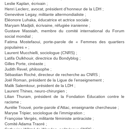
Leslie Kaplan, écrivain ;
Henri Leclerc, avocat, président d’honneur de la LDH ;
Geneviève Legay, militante altermondialiste ;
Eléonore Luhaka, éducatrice et actrice sociale ;
Maryam Madjidi, écrivaine, réfugiée iranienne ;
Gustave Massiah, membre du comité international du Forum
social mondial ;
Fatima Mostefaoui, porte-parole de « Femmes des quartiers
populaires » ;
Laurent Mucchielli, sociologue (CNRS) ;
Latifa Oulkhouir, directrice du Bondyblog ;
Gilles Porte, cinéaste ;
Judith Revel, philosophe ;
Sébastian Roché, directeur de recherche au CNRS ;
Joël Roman, président de la Ligue de l’enseignement ;
Malik Salemkour, président de la LDH ;
Laurent Thines, neuro-chirurgien ;
Lilian Thuram, président de la Fondation Education contre le
racisme ;
Aurélie Trouvé, porte-parole d’Attac, enseignante chercheuse ;
Maryse Tripier, sociologue de l’immigration ;
Françoise Vergès, militante féministe antiraciste ;
Comité Adama Traoré ;