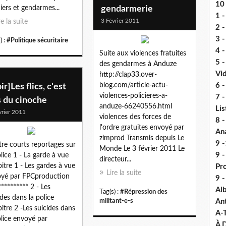
10 
ciers et gendarmes...
gendarmerie
1 -
3 Février 2011
re la suite
2 -
3 
) :
#Politique sécuritaire
4 -
Suite aux violences fratuites
5 
des gendarmes à Anduze
Vi
http://clap33.over-
blog.com/article-actu-
6 -
ir]Les flics, c'est
violences-policieres-a-
7 -
s du cinoche
anduze-66240556.html
Lis
vrier 2011
violences des forces de
8 -
l'ordre gratuites envoyé par
An
zimprod Transmis depuis Le
9 -
re courts reportages sur
Monde Le 3 février 2011 Le
9 
olice 1 - La garde à vue
directeur...
itre 1 - Les gardes à vue
Pr
Lire la suite
yé par FPCproduction
9 
********** 2 - Les
Alb
Tag(s) :
#Répression des
ides dans la police
militant-e-s
An
itre 2 -Les suicides dans
A-
olice envoyé par
À D