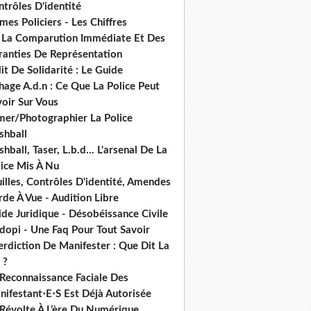
trôles D'identité
mes Policiers - Les Chiffres
 La Comparution Immédiate Et Des
ranties De Représentation
it De Solidarité : Le Guide
hage A.d.n : Ce Que La Police Peut
oir Sur Vous
lmer/Photographier La Police
shball
shball, Taser, L.b.d... L'arsenal De La
lice Mis À Nu
illes, Contrôles D'identité, Amendes
de À Vue - Audition Libre
de Juridique - Désobéissance Civile
dopi - Une Faq Pour Tout Savoir
erdiction De Manifester : Que Dit La
 ?
 Reconnaissance Faciale Des
nifestant⋅E⋅S Est Déjà Autorisée
 Révolte À L’ère Du Numérique