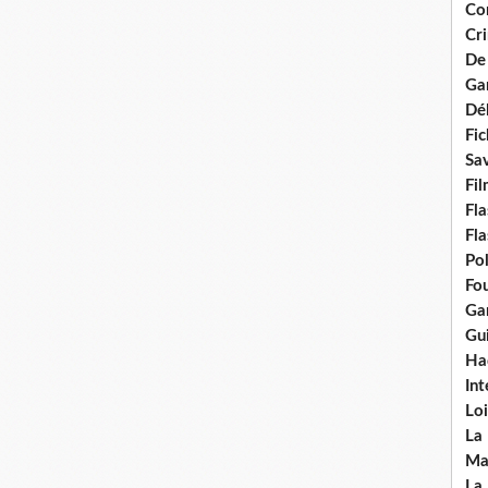
Con
Cri
De
Ga
Dél
Fic
Sav
Fi
Fla
Fla
Po
Fou
Gar
Gui
Ha
Int
Loi
La
Ma
La