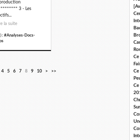
production
[A
********** 3 - Les
Ce
tifs...
Int
re la suite
Bad
Br
) :
#Analyses-Docs-
os
Ca
Ro
Ce
Fa
Ce
4
5
6
7
8
9
10
>
>>
Pe
Ce 
20
Chr
Sur
Co
Une
Co
Int