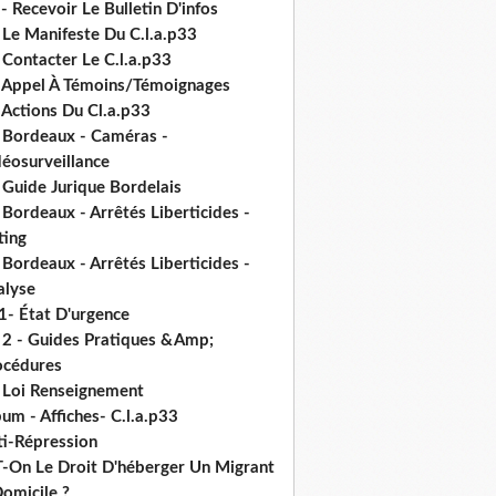
- Recevoir Le Bulletin D'infos
 Le Manifeste Du C.l.a.p33
 Contacter Le C.l.a.p33
- Appel À Témoins/Témoignages
 Actions Du Cl.a.p33
- Bordeaux - Caméras -
déosurveillance
 Guide Jurique Bordelais
 Bordeaux - Arrêtés Liberticides -
ting
 Bordeaux - Arrêtés Liberticides -
alyse
1- État D'urgence
- 2 - Guides Pratiques &Amp;
océdures
- Loi Renseignement
um - Affiches- C.l.a.p33
ti-Répression
T-On Le Droit D'héberger Un Migrant
omicile ?