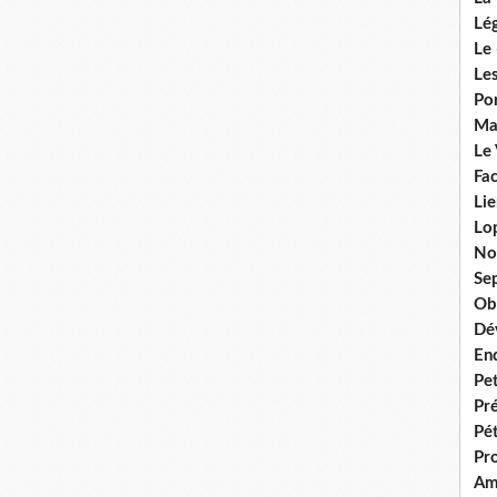
Lég
Le 
Les
Por
Ma
Le
Fac
Lie
Lo
No
Se
Ob
Dé
En
Pet
Pr
Pét
Pr
Am