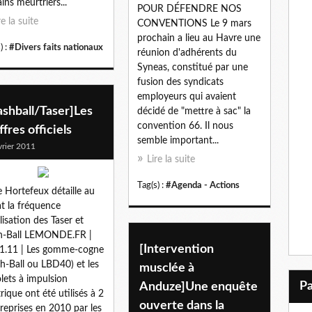
ains meurtriers...
POUR DÉFENDRE NOS
re la suite
CONVENTIONS Le 9 mars
prochain a lieu au Havre une
) :
#Divers faits nationaux
réunion d'adhérents du
Syneas, constitué par une
fusion des syndicats
employeurs qui avaient
ashball/Taser]Les
décidé de "mettre à sac" la
convention 66. Il nous
ffres officiels
semble important...
vrier 2011
Lire la suite
Tag(s) :
#Agenda - Actions
e Hortefeux détaille au
t la fréquence
ilisation des Taser et
h-Ball LEMONDE.FR |
[Intervention
1.11 | Les gomme-cogne
sh-Ball ou LBD40) et les
musclée à
olets à impulsion
Anduze]Une enquête
trique ont été utilisés à 2
ouverte dans la
reprises en 2010 par les