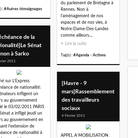
du parlement de Bretagne à
) :
#Autres témoignages
Rennes. Non à
l'aménagement de nos
espaces et de nos vies, à
Notre-Dame-Des-Landes
comme ailleurs....
échéance de la
Lire la suite
ionalité]Le Sénat
 non à Sarko
Tag(s) :
#Agenda - Actions
vrier 2011
hé sur L'Express
[Havre - 9
éance de nationalité:
mars]Rassemblement
sénateurs infligent un
des travailleurs
rs au gouvernement
ié le 03/02/2011 PARIS
sociaux
 Sénat a infligé jeudi un
4 Février 2011
rs au gouvernement en
sant l'extension de
éance de nationalité à
APPEL A MOBILISATION