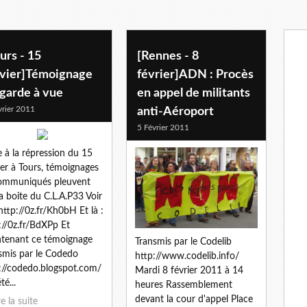
urs - 15
[Rennes - 8
nvier]Témoignage
février]ADN : Procès
 garde à vue
en appel de militants
vrier 2011
anti-Aéroport
5 Février 2011
e à la répression du 15
ier à Tours, témoignages
ommuniqués pleuvent
la boite du C.L.A.P33 Voir
 http://0z.fr/Kh0bH Et là :
://0z.fr/BdXPp Et
tenant ce témoignage
Transmis par le Codelib
smis par le Codedo
http://www.codelib.info/
://codedo.blogspot.com/
Mardi 8 février 2011 à 14
té...
heures Rassemblement
devant la cour d'appel Place
re la suite