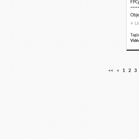
FPC
****
Objec
Li
Tag(s
Vidé
<<
<
1
2
3