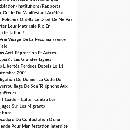
islation/Institutions/Rapports
« Guide Du Manifestant Arrêté »
 Policiers Ont-Ils Le Droit De Ne Pas
ter Leur Matricule Rio En
nifestation ?
 Vrai Visage De La Reconnaissance
iale
ns Anti-Répression Et Autres...
ppsi2 : Les Grandes Lignes
s Libertés Perdues Depuis Le 11
ptembre 2001
ligation De Donner Le Code De
verrouillage De Son Téléphone Aux
quêteurs
it Guide – Lutter Contre Les
éjugés Sur Les Migrants
itions
océdure De Contestation D’une
ende Pour Manifestation Interdite