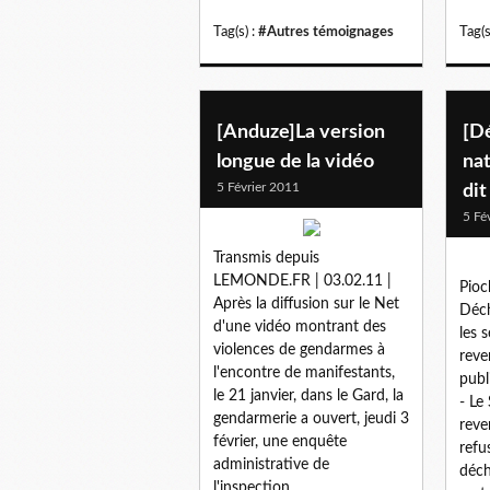
Tag(s) :
#Autres témoignages
Tag(s
[Anduze]La version
[D
longue de la vidéo
nat
5 Février 2011
dit
5 Fé
Transmis depuis
LEMONDE.FR | 03.02.11 |
Pioc
Après la diffusion sur le Net
Déch
d'une vidéo montrant des
les 
violences de gendarmes à
reve
l'encontre de manifestants,
publ
le 21 janvier, dans le Gard, la
- Le
gendarmerie a ouvert, jeudi 3
reve
février, une enquête
refu
administrative de
déch
l'inspection...