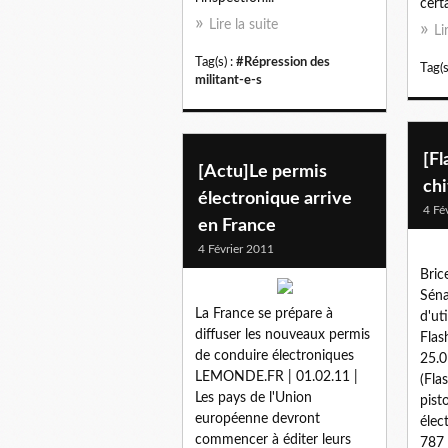
cert
Lire la suite
Li
Tag(s) :
#Répression des
Tag(s
militant-e-s
[Fl
[Actu]Le permis
chi
électronique arrive
4 Fé
en France
4 Février 2011
Bric
Séna
La France se prépare à
d'ut
diffuser les nouveaux permis
Flas
de conduire électroniques
25.0
LEMONDE.FR | 01.02.11 |
(Fla
Les pays de l'Union
pist
européenne devront
élec
commencer à éditer leurs
787 