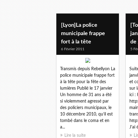
[Lyon]La police
[To
municipale frappe
ja
fort à la tête
de
6 Février 2011
5 Fé
Transmis depuis Rebellyon La
Suit
police municipale frappe fort
janv
à la tête pour la fête des
et c
lumières Publié le 17 janvier
sur 
Un homme de 31 ans a été
ici :
si violemment agressé par
http
des policiers municipaux, le
main
10 décembre 2010, qu’il est
tran
tombé dans le coma et en
http
a...
J'ai é
Lire la suite
Li