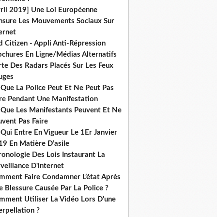
vril 2019] Une Loi Européenne
nsure Les Mouvements Sociaux Sur
ernet
 Citizen - Appli Anti-Répression
ochures En Ligne/Médias Alternatifs
rte Des Radars Placés Sur Les Feux
uges
 Que La Police Peut Et Ne Peut Pas
ire Pendant Une Manifestation
 Que Les Manifestants Peuvent Et Ne
uvent Pas Faire
Qui Entre En Vigueur Le 1Er Janvier
19 En Matière D’asile
onologie Des Lois Instaurant La
veillance D'internet
mment Faire Condamner L’état Après
 Blessure Causée Par La Police ?
mment Utiliser La Vidéo Lors D’une
erpellation ?