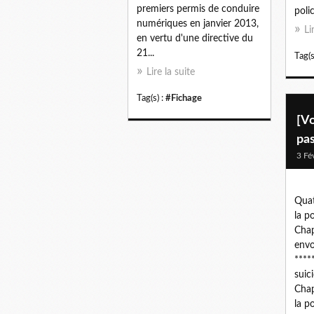
premiers permis de conduire
poli
numériques en janvier 2013,
Li
en vertu d'une directive du
21...
Tag(s
Lire la suite
Tag(s) :
#Fichage
[Vo
pa
3 Fé
Quat
la p
Chap
envo
****
suic
Chap
la p