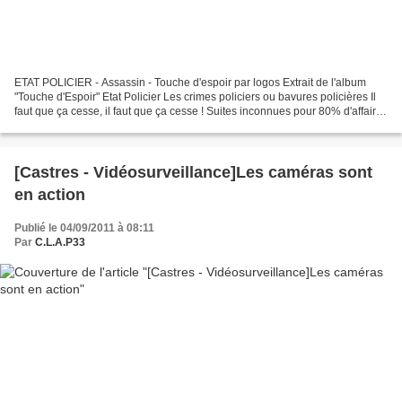
ETAT POLICIER - Assassin - Touche d'espoir par logos Extrait de l'album
"Touche d'Espoir" Etat Policier Les crimes policiers ou bavures policières Il
faut que ça cesse, il faut que ça cesse ! Suites inconnues pour 80% d'affaires
Il faut que ça cesse,...
[Castres - Vidéosurveillance]Les caméras sont
en action
Publié le 04/09/2011 à 08:11
Par
C.L.A.P33