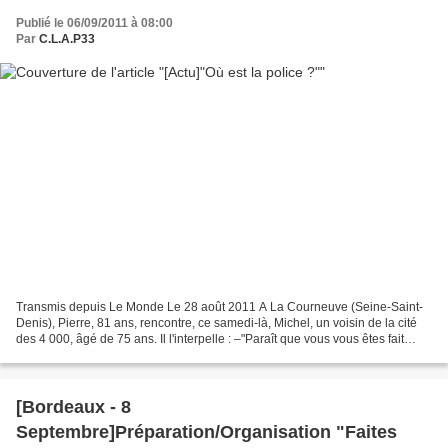
Publié le 06/09/2011 à 08:00
Par
C.L.A.P33
Transmis depuis Le Monde Le 28 août 2011 A La Courneuve (Seine-Saint-
Denis), Pierre, 81 ans, rencontre, ce samedi-là, Michel, un voisin de la cité
des 4 000, âgé de 75 ans. Il l'interpelle : –"Paraît que vous vous êtes fait
agresser ? –Oui, au mois de...
[Bordeaux - 8
Septembre]Préparation/Organisation "Faites