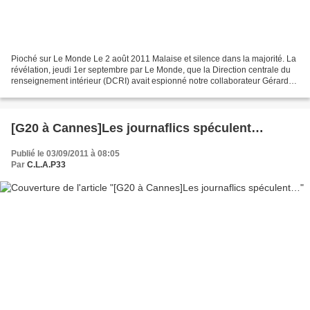
Pioché sur Le Monde Le 2 août 2011 Malaise et silence dans la majorité. La
révélation, jeudi 1er septembre par Le Monde, que la Direction centrale du
renseignement intérieur (DCRI) avait espionné notre collaborateur Gérard
Davet suscite l'inquiétude au...
[G20 à Cannes]Les journaflics spéculent…
Publié le 03/09/2011 à 08:05
Par
C.L.A.P33