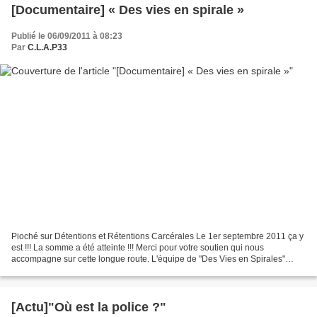
[Documentaire] « Des vies en spirale »
Publié le 06/09/2011 à 08:23
Par
C.L.A.P33
Pioché sur Détentions et Rétentions Carcérales Le 1er septembre 2011 ça y
est !!! La somme a été atteinte !!! Merci pour votre soutien qui nous
accompagne sur cette longue route. L'équipe de "Des Vies en Spirales"
****** Vous saurez tout sur ce documentaire...
[Actu]"Où est la police ?"