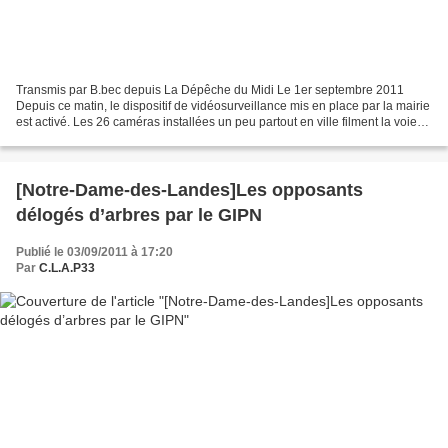
Transmis par B.bec depuis La Dépêche du Midi Le 1er septembre 2011
Depuis ce matin, le dispositif de vidéosurveillance mis en place par la mairie
est activé. Les 26 caméras installées un peu partout en ville filment la voie
publique. Depuis ce matin,...
[Notre-Dame-des-Landes]Les opposants
délogés d’arbres par le GIPN
Publié le 03/09/2011 à 17:20
Par
C.L.A.P33