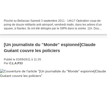
Pioché su Bellaciao Samedi 3 septembre 2011 - 14h17 Opération coup-de-
poing de douze militants anti-aéroport, vendredi matin, dans les arbres d’un
square, à Nantes. Ils ont été délogés par le GIPN dans la soirée. 11h. Douze
opposants à l’aéroport Notre-Dame-des-Landes...
[Un journaliste du "Monde" espionné]Claude
Guéant couvre les policiers
Publié le 03/09/2011 à 11:35
Par
C.L.A.P33