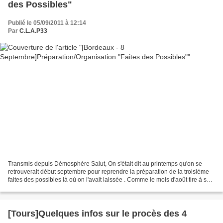
des Possibles"
Publié le 05/09/2011 à 12:14
Par
C.L.A.P33
Transmis depuis Démosphère Salut, On s'était dit au printemps qu'on se
retrouverait début septembre pour reprendre la préparation de la troisième
faites des possibles là où on l'avait laissée . Comme le mois d'août tire à sa
fin, voici donc un petit message...
[Tours]Quelques infos sur le procès des 4