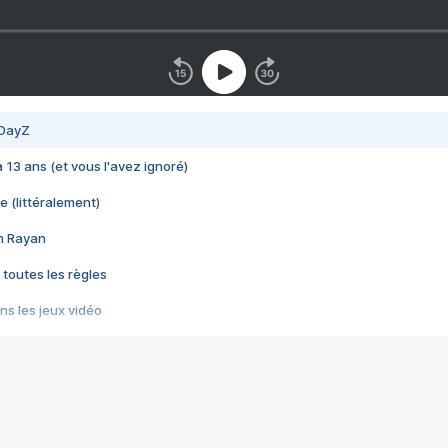
 DayZ
 a 13 ans (et vous l'avez ignoré)
e (littéralement)
im Rayan
 toutes les règles
s les jeux vidéo
us choquant de Rockstar ? - Le scandale BULLY
e plus moche de Steam
du RÊVE tourne au CAUCHEMAR