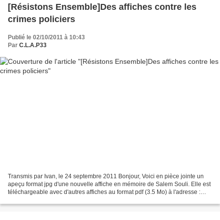
[Résistons Ensemble]Des affiches contre les
crimes policiers
Publié le 02/10/2011 à 10:43
Par
C.L.A.P33
Transmis par Ivan, le 24 septembre 2011 Bonjour, Voici en pièce jointe un
apeçu format jpg d'une nouvelle affiche en mémoire de Salem Souli. Elle est
téléchargeable avec d'autres affiches au format pdf (3.5 Mo) à l'adresse :
http://resistons.lautre.net/ecrire/?exec=articles&id_article=480...