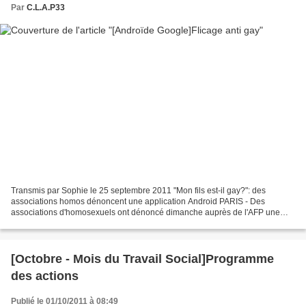
Par
C.L.A.P33
Transmis par Sophie le 25 septembre 2011 "Mon fils est-il gay?": des
associations homos dénoncent une application Android PARIS - Des
associations d'homosexuels ont dénoncé dimanche auprès de l'AFP une
application pour les téléphones dotés du système...
[Octobre - Mois du Travail Social]Programme
des actions
Publié le 01/10/2011 à 08:49