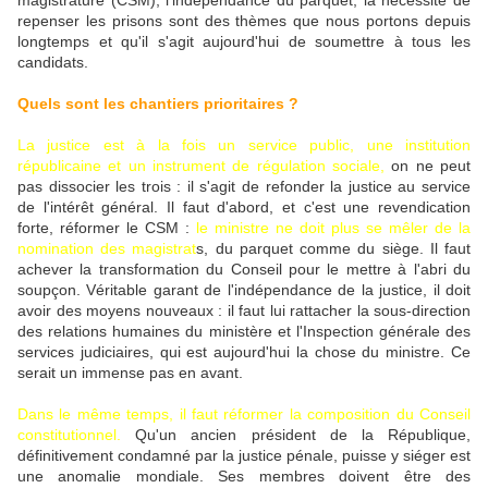
magistrature (CSM), l'indépendance du parquet, la nécessité de
repenser les prisons sont des thèmes que nous portons depuis
longtemps et qu'il s'agit aujourd'hui de soumettre à tous les
candidats.
Quels sont les chantiers prioritaires ?
La justice est à la fois un service public, une institution
républicaine et un instrument de régulation sociale,
on ne peut
pas dissocier les trois : il s'agit de refonder la justice au service
de l'intérêt général. Il faut d'abord, et c'est une revendication
forte, réformer le CSM :
le ministre ne doit plus se mêler de la
nomination des magistrat
s, du parquet comme du siège. Il faut
achever la transformation du Conseil pour le mettre à l'abri du
soupçon. Véritable garant de l'indépendance de la justice, il doit
avoir des moyens nouveaux : il faut lui rattacher la sous-direction
des relations humaines du ministère et l'Inspection générale des
services judiciaires, qui est aujourd'hui la chose du ministre. Ce
serait un immense pas en avant.
Dans le même temps, il faut réformer la composition du Conseil
constitutionnel.
Qu'un ancien président de la République,
définitivement condamné par la justice pénale, puisse y siéger est
une anomalie mondiale. Ses membres doivent être des