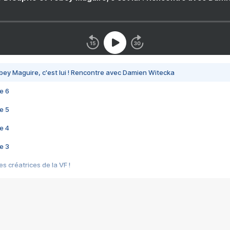
bey Maguire, c'est lui ! Rencontre avec Damien Witecka
e 6
e 5
e 4
e 3
s créatrices de la VF !
e 2
e 1
e Mektoub My Love arrive enfin ! Rencontre avec Shaïn Boumedine et Sal