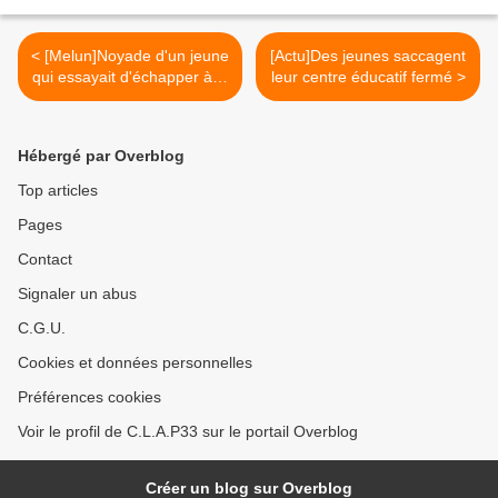
< [Melun]Noyade d'un jeune
[Actu]Des jeunes saccagent
qui essayait d'échapper à la
leur centre éducatif fermé >
police
Hébergé par Overblog
Top articles
Pages
Contact
Signaler un abus
C.G.U.
Cookies et données personnelles
Préférences cookies
Voir le profil de C.L.A.P33 sur le portail Overblog
Créer un blog sur Overblog