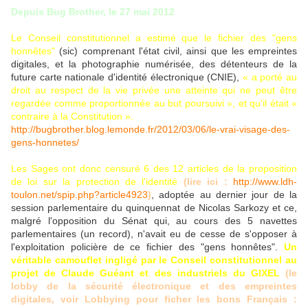
Depuis Bug Brother, le 27 mai 2012
Le Conseil constitutionnel a estimé que le fichier des "gens
honnêtes"
(sic) comprenant l'état civil, ainsi que les empreintes
digitales, et la photographie numérisée, des détenteurs de la
future carte nationale d'identité électronique (CNIE),
« a porté au
droit au respect de la vie privée une atteinte qui ne peut être
regardée comme proportionnée au but poursuivi », et qu'il était «
contraire à la Constitution ».
http://bugbrother.blog.lemonde.fr/2012/03/06/le-vrai-visage-des-
gens-honnetes/
Les Sages ont donc censuré 6 des 12 articles de la proposition
de loi sur la protection de l'identité
(lire ici :
http://www.ldh-
toulon.net/spip.php?article4923
)
, adoptée au dernier jour de la
session parlementaire du quinquennat de Nicolas Sarkozy et ce,
malgré l'opposition du Sénat qui, au cours des 5 navettes
parlementaires (un record), n'avait eu de cesse de s'opposer à
l'exploitation policière de ce fichier des "gens honnêtes".
Un
véritable camouflet ingligé par le Conseil constitutionnel au
projet de Claude Guéant et des industriels du GIXEL
(le
lobby de la sécurité électronique et des empreintes
digitales, voir Lobbying pour ficher les bons Français :