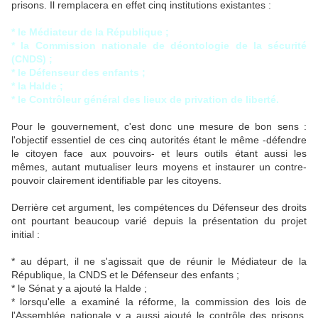
prisons. Il remplacera en effet cinq institutions existantes :
* le Médiateur de la République ;
* la Commission nationale de déontologie de la sécurité
(CNDS) ;
* le Défenseur des enfants ;
* la Halde ;
* le Contrôleur général des lieux de privation de liberté.
Pour le gouvernement, c'est donc une mesure de bon sens :
l'objectif essentiel de ces cinq autorités étant le même -défendre
le citoyen face aux pouvoirs- et leurs outils étant aussi les
mêmes, autant mutualiser leurs moyens et instaurer un contre-
pouvoir clairement identifiable par les citoyens.
Derrière cet argument, les compétences du Défenseur des droits
ont pourtant beaucoup varié depuis la présentation du projet
initial :
* au départ, il ne s'agissait que de réunir le Médiateur de la
République, la CNDS et le Défenseur des enfants ;
* le Sénat y a ajouté la Halde ;
* lorsqu'elle a examiné la réforme, la commission des lois de
l'Assemblée nationale y a aussi ajouté le contrôle des prisons,