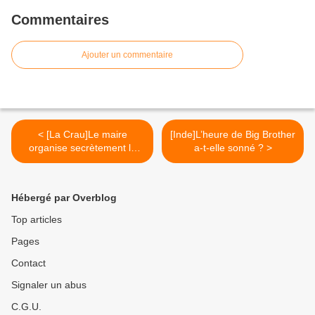
Commentaires
Ajouter un commentaire
< [La Crau]Le maire
[Inde]L’heure de Big Brother
organise secrètement la
a-t-elle sonné ? >
délation
Hébergé par Overblog
Top articles
Pages
Contact
Signaler un abus
C.G.U.