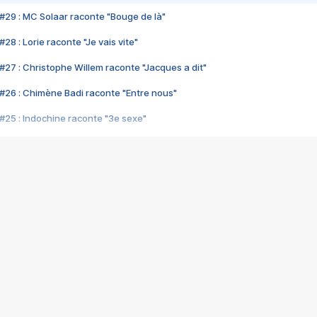
#29 : MC Solaar raconte "Bouge de là"
28 : Lorie raconte "Je vais vite"
#27 : Christophe Willem raconte "Jacques a dit"
#26 : Chimène Badi raconte "Entre nous"
#25 : Indochine raconte "3e sexe"
#24 : Zaho raconte "C'est chelou"
#23 : Patrick Bruel raconte "Au café des délices"
#22 : Kyo raconte "Le chemin"
#21 : Nolwenn Leroy raconte "Cassé"
#20 : Patrick Hernandez raconte "Born to be alive"
#19 : Lorie raconte "Près de moi"
#18 : Michael Jones raconte "A nos actes manqués" (avec Jean-Jacque