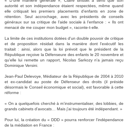
« D'une manière générale », Claire Brisset a senti que son
autorité et son indépendance étaient respectées, même quand
elle critiquait les premiers placements d'enfants en zone de
rétention. Seul accrochage, avec les présidents de conseils
généraux sur sa critique de l'aide sociale à l'enfance : « Ils ont
menacé de me couper mon budget », raconte-t-elle.
La limite de ces institutions dotées d'un double pouvoir de critique
et de proposition résidait dans la manière dont l'exécutif les
traitait : ainsi, alors que la loi prévoit que le président de la
République reçoive la Défenseure des enfants le 20 novembre et
qu'elle lui remette un rapport, Nicolas Sarkozy n'a jamais reçu
Dominique Versini.
Jean-Paul Delevoye, Médiateur de la République de 2004 à 2010
et ex-candidat au poste de Défenseur des droits (il préside
désormais le Conseil économique et social), est favorable à cette
réforme :
« On a quelquefois cherché à m'instrumentaliser, des lobbies, de
grands cabinets d'avocats… Mais j'ai toujours été indépendant. »
Pour lui, la création du « DDD » pourra renforcer l'indépendance
de la médiation en France :