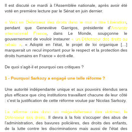
Il est discuté ce mardi à l'Assemblée nationale, après avoir été
voté en première lecture par le Sénat en juin dernier.
« Vers un Défenseur des droits dans le mur » titre Libération
,
pendant que Geneviève Garrigos, présidente d'
Amnesty
international France
, dans Le Monde, soupçonne le
gouvernement de vouloir instaurer
« un Défenseur des droits au
rabais »
. « Adopté en l'état, le projet de loi organique […]
marquerait un recul important pour le respect et la protection des
droits humains en France » écrit-elle.
De quoi s'agit-il et pourquoi ces critiques ?
1 - Pourquoi Sarkozy a engagé une telle réforme ?
Une autorité indépendante unique et aux pouvoirs étendus sera
plus efficace que cinq institutions travaillant chacune de leur côté
: c'est la justification de cette réforme voulue par Nicolas Sarkozy.
La réforme crée donc un méga-défenseur des victimes, le
Défenseur des droits.
Il devra à la fois s'occuper des abus de
l'administration, des bavures policières, des droits des enfants,
de la lutte contre les discriminations mais aussi de l'état des