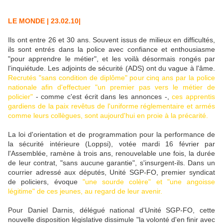
LE MONDE | 23.02.10|
Ils ont entre 26 et 30 ans. Souvent issus de milieux en difficultés,
ils sont entrés dans la police avec confiance et enthousiasme
"pour apprendre le métier", et les voilà désormais rongés par
l'inquiétude. Les adjoints de sécurité (ADS) ont du vague à l'âme.
Recrutés "sans condition de diplôme" pour cinq ans par la police
nationale afin d'effectuer "un premier pas vers le métier de
policier"
- comme c'est écrit dans les annonces -,
ces apprentis
gardiens de la paix revêtus de l'uniforme réglementaire et armés
comme leurs collègues, sont aujourd'hui en proie à la précarité.
La loi d'orientation et de programmation pour la performance de
la sécurité intérieure (Loppsi), votée mardi 16 février par
l'Assemblée, ramène à trois ans, renouvelable une fois, la durée
de leur contrat, "sans aucune garantie", s'insurgent-ils. Dans un
courrier adressé aux députés, Unité SGP-FO, premier syndicat
de policiers, évoque
"une sourde colère" et "une angoisse
légitime" de ces jeunes, au regard de leur avenir.
Pour Daniel Darnis, délégué national d'Unité SGP-FO, cette
nouvelle disposition législative dissimule "la volonté d'en finir avec