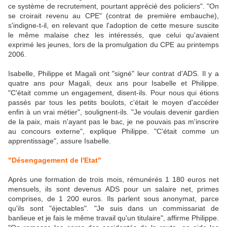
ce système de recrutement, pourtant apprécié des policiers". "On
se croirait revenu au CPE" (contrat de première embauche),
s'indigne-t-il, en relevant que l'adoption de cette mesure suscite
le même malaise chez les intéressés, que celui qu'avaient
exprimé les jeunes, lors de la promulgation du CPE au printemps
2006.
Isabelle, Philippe et Magali ont "signé" leur contrat d'ADS. Il y a
quatre ans pour Magali, deux ans pour Isabelle et Philippe.
"C'était comme un engagement, disent-ils. Pour nous qui étions
passés par tous les petits boulots, c'était le moyen d'accéder
enfin à un vrai métier", soulignent-ils. "Je voulais devenir gardien
de la paix, mais n'ayant pas le bac, je ne pouvais pas m'inscrire
au concours externe", explique Philippe. "C'était comme un
apprentissage", assure Isabelle.
"Désengagement de l'Etat"
Après une formation de trois mois, rémunérés 1 180 euros net
mensuels, ils sont devenus ADS pour un salaire net, primes
comprises, de 1 200 euros. Ils parlent sous anonymat, parce
qu'ils sont "éjectables". "Je suis dans un commissariat de
banlieue et je fais le même travail qu'un titulaire", affirme Philippe.