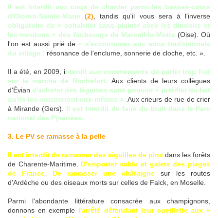
Il est interdit aux coqs de chanter parmi les basses-cours
d'Oloron-Sainte-Marie
(2)
, tandis qu'il vous sera à l'inverse
obligatoire de « cohabiter sans plainte avec les dindons et
les moutons » des faubourgs de Mareuil-la-Motte
(Oise). Où
l'on est aussi prié de
« s'accoutumer aux sons traditionnels
du village :
résonance de l'enclume, sonnerie de cloche, etc. ».
Il a été, en 2009, i
nterdit aux commerçants de parler trop fort
sur le marché de Rochefort.
Aux clients de leurs collègues
d'Évian
d'acheter des légumes sans pouvoir « justifier du fait
qu'ils les cuisineront eux-mêmes ».
Aux crieurs de rue de crier
à Mirande (Gers).
I
l est interdit de faire du bruit dans le Parc
national des Pyrénées.
3. Le PV se ramasse à la pelle
Il est interdit de ramasser des aiguilles de pins
dans les forêts
de Charente-Maritime.
D'emporter sable et galets des plages
de France.
De ramasser une châtaigne
sur les routes
d'Ardèche ou des oiseaux morts sur celles de Falck, en Moselle.
Parmi l'abondante littérature consacrée aux champignons,
donnons en exemple
l'arrêté défendant leur cueillette aux «