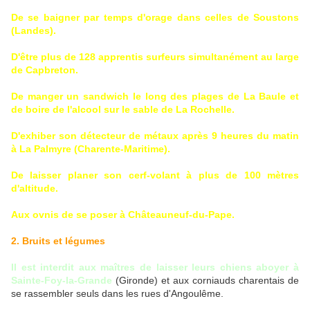
De se baigner par temps d'orage dans celles de Soustons
(Landes).
D'être plus de 128 apprentis surfeurs simultanément au large
de Capbreton.
De manger un sandwich le long des plages de La Baule et
de boire de l'alcool sur le sable de La Rochelle.
D'exhiber son détecteur de métaux après 9 heures du matin
à La Palmyre (Charente-Maritime).
De laisser planer son cerf-volant à plus de 100 mètres
d'altitude.
Aux ovnis de se poser à Châteauneuf-du-Pape.
2. Bruits et légumes
Il est interdit aux maîtres de laisser leurs chiens aboyer à
Sainte-Foy-la-Grande
(Gironde) et aux corniauds charentais de
se rassembler seuls dans les rues d'Angoulême.