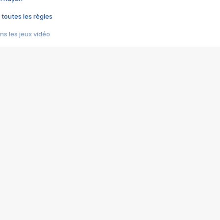
 toutes les règles
s les jeux vidéo
us choquant de Rockstar ? - Le scandale BULLY
e plus moche de Steam
du RÊVE tourne au CAUCHEMAR
pendant 8 heures
it… à tort
umiliés par un jeu vidéo
ire - Final Fantasy 8
ti un empire - Age of Empires
story DOFUS
tard, il crée l'un des pires jeux de tous les temps, MindsEye.