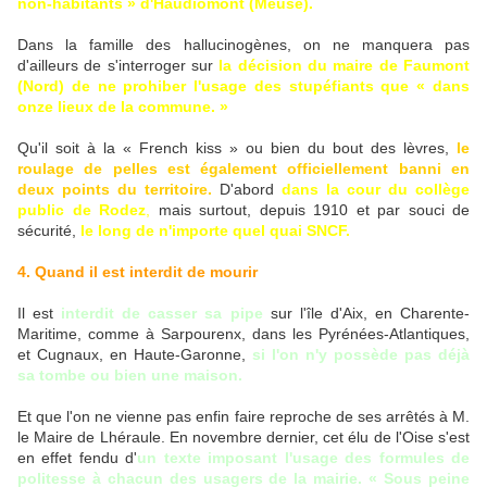
non-habitants » d'Haudiomont (Meuse).
Dans la famille des hallucinogènes, on ne manquera pas
d'ailleurs de s'interroger sur
la décision du maire de Faumont
(Nord) de ne prohiber l'usage des stupéfiants que « dans
onze lieux de la commune. »
Qu'il soit à la « French kiss » ou bien du bout des lèvres,
le
roulage de pelles est également officiellement banni en
deux points du territoire.
D'abord
dans la cour du collège
public de Rodez
,
mais surtout, depuis 1910 et par souci de
sécurité,
le long de n'importe quel quai SNCF.
4. Quand il est interdit de mourir
Il est
interdit de casser sa pipe
sur l'île d'Aix, en Charente-
Maritime, comme à Sarpourenx, dans les Pyrénées-Atlantiques,
et Cugnaux, en Haute-Garonne,
si l'on n'y possède pas déjà
sa tombe ou bien une maison.
Et que l'on ne vienne pas enfin faire reproche de ses arrêtés à M.
le Maire de Lhéraule. En novembre dernier, cet élu de l'Oise s'est
en effet fendu d'
un texte imposant l'usage des formules de
politesse à chacun des usagers de la mairie. « Sous peine