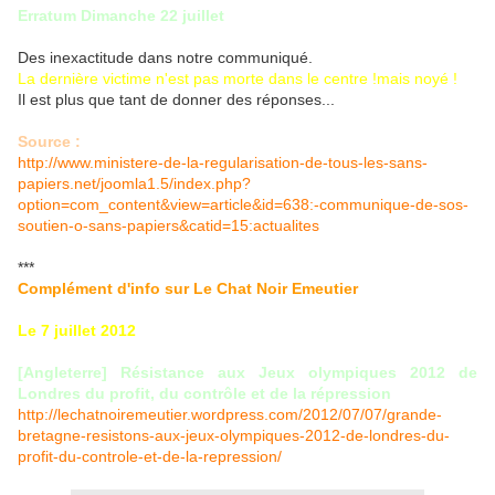
Erratum Dimanche 22 juillet
Des inexactitude dans notre communiqué.
La dernière victime n'est pas morte dans le centre !mais noyé !
Il est plus que tant de donner des réponses...
Source :
http://www.ministere-de-la-regularisation-de-tous-les-sans-
papiers.net/joomla1.5/index.php?
option=com_content&view=article&id=638:-communique-de-sos-
soutien-o-sans-papiers&catid=15:actualites
***
Complément d'info sur Le Chat Noir Emeutier
Le 7 juillet 2012
[Angleterre] Résistance aux Jeux olympiques 2012 de
Londres du profit, du contrôle et de la répression
http://lechatnoiremeutier.wordpress.com/2012/07/07/grande-
bretagne-resistons-aux-jeux-olympiques-2012-de-londres-du-
profit-du-controle-et-de-la-repression/