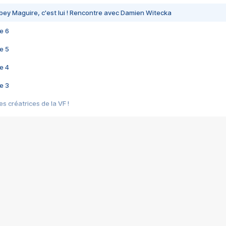
bey Maguire, c'est lui ! Rencontre avec Damien Witecka
e 6
e 5
e 4
e 3
s créatrices de la VF !
e 2
e 1
e Mektoub My Love arrive enfin ! Rencontre avec Shaïn Boumedine et Sal
i : après Toni en famille
elle réalise le bouleversant Dites lui que je l'aime
ais ! Rencontre autour de Vie privée de Rebecca Zlotowski