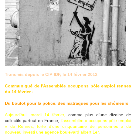
Transmis depuis le CIP-IDF, le 14 février 2012
Communiqué de l'Assemblée occupons pôle emploi rennes
du 14 février :
Du boulot pour la police, des matraques pour les chômeurs
Aujourd’hui, mardi 14 février,
comme plus d’une dizaine de
collectifs partout en France,
l’assemblée « occupons pôle emploi
» de Rennes, forte d’une cinquantaine de personnes a de
nouveau investi une agence boulevard albert 1er.