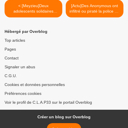
< [Meyzieu]Deux
[Actu]Des Anonymous ont
adolescents solidaires
infiltré ou piraté la police qui
interpellés au pied d'un
les traque >
E.P.M
Hébergé par Overblog
Top articles
Pages
Contact
Signaler un abus
C.G.U.
Cookies et données personnelles
Préférences cookies
Voir le profil de C.L.A.P33 sur le portail Overblog
Créer un blog sur Overblog