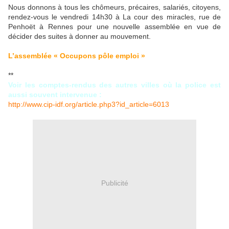
Nous donnons à tous les chômeurs, précaires, salariés, citoyens,
rendez-vous le vendredi 14h30 à La cour des miracles, rue de
Penhoët à Rennes pour une nouvelle assemblée en vue de
décider des suites à donner au mouvement.
L’assemblée « Occupons pôle emploi »
**
Voir les comptes-rendus des autres villes où la police est
aussi souvent intervenue :
http://www.cip-idf.org/article.php3?id_article=6013
Publicité