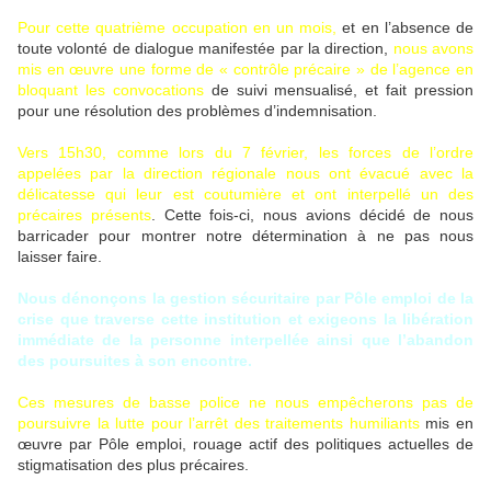
Pour cette quatrième occupation en un mois,
et en l’absence de
toute volonté de dialogue manifestée par la direction,
nous avons
mis en œuvre une forme de « contrôle précaire » de l’agence en
bloquant les convocations
de suivi mensualisé, et fait pression
pour une résolution des problèmes d’indemnisation.
Vers 15h30, comme lors du 7 février, les forces de l’ordre
appelées par la direction régionale nous ont évacué avec la
délicatesse qui leur est coutumière et ont interpellé un des
précaires présents
. Cette fois-ci, nous avions décidé de nous
barricader pour montrer notre détermination à ne pas nous
laisser faire.
Nous dénonçons la gestion sécuritaire par Pôle emploi de la
crise que traverse cette institution et exigeons la libération
immédiate de la personne interpellée ainsi que l’abandon
des poursuites à son encontre.
Ces mesures de basse police ne nous empêcherons pas de
poursuivre la lutte pour l’arrêt des traitements humiliants
mis en
œuvre par Pôle emploi, rouage actif des politiques actuelles de
stigmatisation des plus précaires.