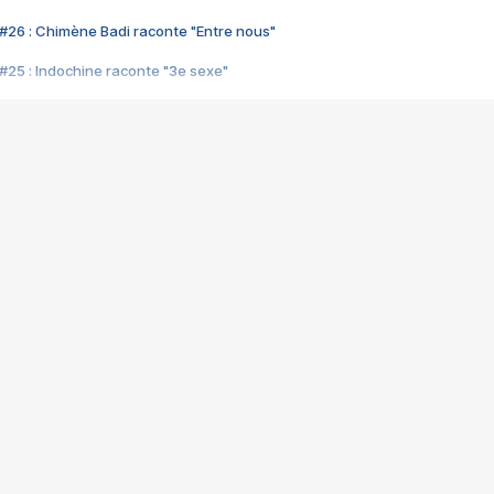
#26 : Chimène Badi raconte "Entre nous"
#25 : Indochine raconte "3e sexe"
#24 : Zaho raconte "C'est chelou"
#23 : Patrick Bruel raconte "Au café des délices"
#22 : Kyo raconte "Le chemin"
#21 : Nolwenn Leroy raconte "Cassé"
#20 : Patrick Hernandez raconte "Born to be alive"
#19 : Lorie raconte "Près de moi"
#18 : Michael Jones raconte "A nos actes manqués" (avec Jean-Jacque
#17 : Khaled raconte "Aïcha"
#16 : Corneille raconte "Parce qu'on vient de loin"
#15 : Indochine raconte "L'aventurier"