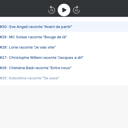
#30 : Eve Angeli raconte "Avant de partir"
#29 : MC Solaar raconte "Bouge de là"
28 : Lorie raconte "Je vais vite"
#27 : Christophe Willem raconte "Jacques a dit"
#26 : Chimène Badi raconte "Entre nous"
#25 : Indochine raconte "3e sexe"
#24 : Zaho raconte "C'est chelou"
#23 : Patrick Bruel raconte "Au café des délices"
#22 : Kyo raconte "Le chemin"
#21 : Nolwenn Leroy raconte "Cassé"