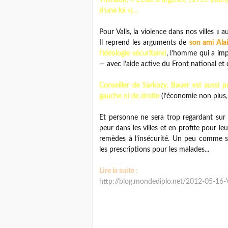
Thénault, « L’état d’urgence (1955-2005)
d’une loi »)…
Pour Valls, la violence dans nos villes «
Il reprend les arguments de
son ami Ala
l’idéologie sécuritaire)
, l’homme qui a imp
— avec l’aide active du Front national et
Conseiller de Sarkozy, Bauer est aussi pr
gauche ni de droite
(l’économie non plus, 
Et personne ne sera trop regardant sur
peur dans les villes et en profite pour leu
remèdes à l’insécurité. Un peu comme si
les prescriptions pour les malades...
Lire la suite :
http://blog.mondediplo.net/2012-05-16