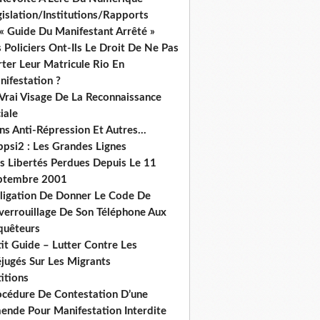
islation/Institutions/Rapports
« Guide Du Manifestant Arrêté »
 Policiers Ont-Ils Le Droit De Ne Pas
ter Leur Matricule Rio En
nifestation ?
 Vrai Visage De La Reconnaissance
iale
ns Anti-Répression Et Autres...
ppsi2 : Les Grandes Lignes
s Libertés Perdues Depuis Le 11
ptembre 2001
ligation De Donner Le Code De
verrouillage De Son Téléphone Aux
quêteurs
it Guide – Lutter Contre Les
éjugés Sur Les Migrants
itions
océdure De Contestation D’une
ende Pour Manifestation Interdite