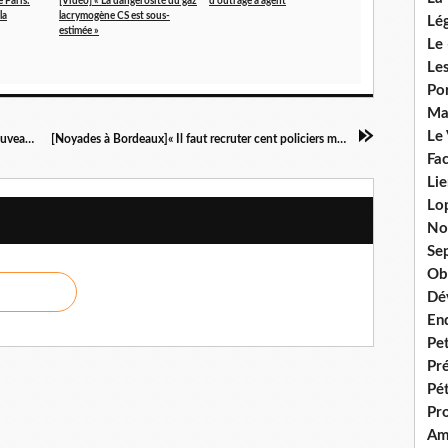
 Paris:
[Vidéo] « La dangerosité du gaz
d'outrage à agent
la
lacrymogène CS est sous-
Lég
estimée »
Le 
Les
Por
Ma
Le
[Place Beauvau - Année zéro]Episode 2 (De nouveaux espoirs)
[Noyades à Bordeaux]« Il faut recruter cent policiers municipaux »
Fac
Lie
Lo
No
Se
Ob
Dé
En
Pet
Pr
Pét
Pr
Am