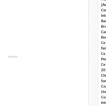
[A
Ce
Int
Bad
Br
Ca
Ro
Ce
Fa
Ce
Publicité
Pe
Ce 
20
Chr
Sur
Co
Une
Co
Int