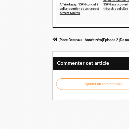
Dépôt du tribunal de
Affaire Legay: l’IGPN conclut à
l’IGPN avait couvert 
la disproportion de la charge et
hiérarchie policière
dément Macron
Commenter cet article
Ajouter un commentaire