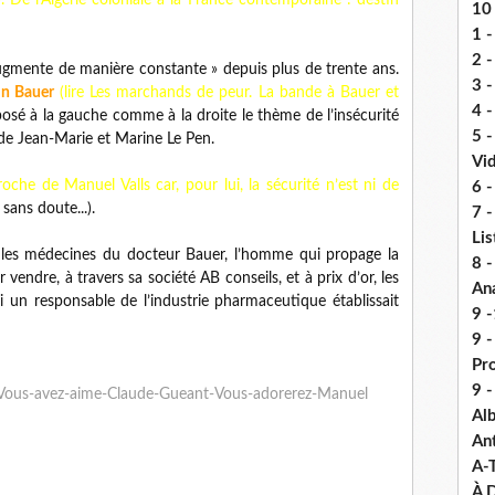
. De l’Algérie coloniale à la France contemporaine : destin
10 
1 -
2 -
 augmente de manière constante » depuis plus de trente ans.
3 
in Bauer
(lire Les marchands de peur. La bande à Bauer et
4 -
osé à la gauche comme à la droite le thème de l’insécurité
5 
 de Jean-Marie et Marine Le Pen.
Vi
oche de Manuel Valls car, pour lui, la sécurité n’est ni de
6 -
sans doute...).
7 -
Lis
 les médecines du docteur Bauer, l’homme qui propage la
8 -
r vendre, à travers sa société AB conseils, et à prix d’or, les
An
 un responsable de l’industrie pharmaceutique établissait
9 -
9 
Pr
9 
-Vous-avez-aime-Claude-Gueant-Vous-adorerez-Manuel
Alb
An
A-
À D