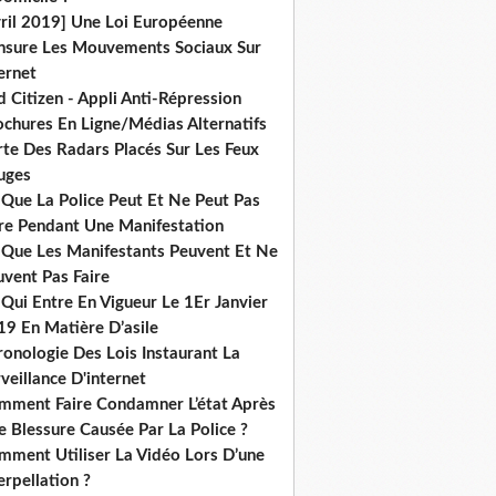
vril 2019] Une Loi Européenne
nsure Les Mouvements Sociaux Sur
ernet
 Citizen - Appli Anti-Répression
ochures En Ligne/Médias Alternatifs
rte Des Radars Placés Sur Les Feux
uges
 Que La Police Peut Et Ne Peut Pas
ire Pendant Une Manifestation
 Que Les Manifestants Peuvent Et Ne
uvent Pas Faire
Qui Entre En Vigueur Le 1Er Janvier
19 En Matière D’asile
onologie Des Lois Instaurant La
veillance D'internet
mment Faire Condamner L’état Après
 Blessure Causée Par La Police ?
mment Utiliser La Vidéo Lors D’une
erpellation ?