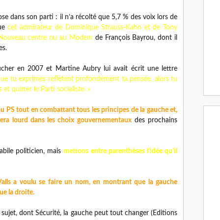
e dans son parti : il n’a récolté que 5,7 % des voix lors de
que
cet admirateur de Dominique Strauss-Kahn et de Tony
au Nouveau centre ou au Modem
de François Bayrou, dont il
es.
cher en 2007 et Martine Aubry lui avait écrit une lettre
que tu exprimes reflètent profondément ta pensée, alors tu
t quitter le Parti socialiste. »
au PS tout en combattant tous les principes de la gauche et,
èsera lourd dans les choix gouvernementaux
des prochains
abile politicien, mais
mettons entre parenthèses l’idée qu’il
Valls a voulu se faire un nom, en montrant que la gauche
ue la droite.
r le sujet, dont Sécurité, la gauche peut tout changer (Editions