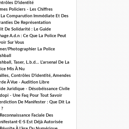
trôles D'identité
mes Policiers - Les Chiffres
 La Comparution Immédiate Et Des
ranties De Représentation
it De Solidarité : Le Guide
hage A.d.n : Ce Que La Police Peut
oir Sur Vous
lmer/Photographier La Police
shball
shball, Taser, L.b.d... L'arsenal De La
lice Mis À Nu
illes, Contrôles D'identité, Amendes
de À Vue - Audition Libre
de Juridique - Désobéissance Civile
dopi - Une Faq Pour Tout Savoir
erdiction De Manifester : Que Dit La
 ?
 Reconnaissance Faciale Des
nifestant⋅E⋅S Est Déjà Autorisée
 Révolte À L’ère Du Numérique