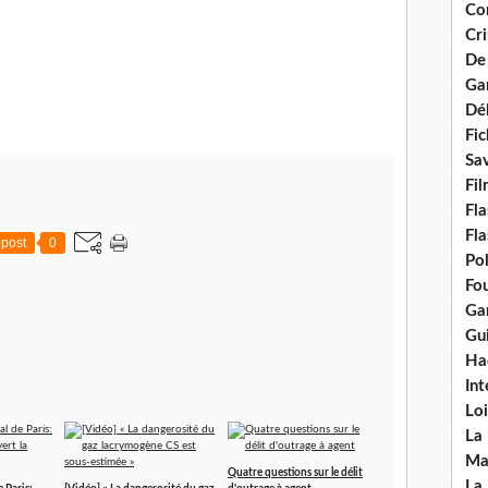
Con
Cri
De
Ga
Dél
Fic
Sav
Fi
Fla
Fla
post
0
Po
Fou
Gar
Gui
Ha
Int
Loi
La
Ma
Quatre questions sur le délit
La