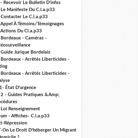
- Recevoir Le Bulletin D'infos
 Le Manifeste Du C.l.a.p33
 Contacter Le C.l.a.p33
- Appel À Témoins/Témoignages
 Actions Du Cl.a.p33
- Bordeaux - Caméras -
déosurveillance
 Guide Jurique Bordelais
 Bordeaux - Arrêtés Liberticides -
ting
 Bordeaux - Arrêtés Liberticides -
alyse
1- État D'urgence
- 2 - Guides Pratiques &Amp;
océdures
- Loi Renseignement
um - Affiches- C.l.a.p33
ti-Répression
T-On Le Droit D'héberger Un Migrant
omicile ?