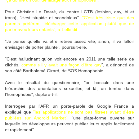
"ça donne un outil de flicage aux homophobes"
.
Pour Christine Le Doaré, du centre LGTB (lesbien, gay, bi et
trans), "c'est stupide et scandaleux".
"C'est très triste que des
parents préfèrent télécharger cette application plutôt que de
parler avec leurs enfants", a-t-elle dit.
"Je pense qu'elle va être retirée assez vite, sinon, il va falloir
envisager de porter plainte", poursuit-elle.
"C'est hallucinant qu'on voit encore en 2011 une telle série de
clichés,
comme s'il y avait une façon d'être gay
", a dénoncé de
son côté Bartholomé Girard, de SOS Homophobie.
Avec le résultat du questionnaire, "on bascule dans une
hiérarchie des orientations sexuelles, et là, on tombe dans
l'homophobie", déplore-t-il.
Interrogée par l'AFP, un porte-parole de Google France a
expliqué que
"les applications ne sont pas filtrées avant d'être
publiées sur Android Market",
"une plate-forme ouverte sur
laquelle les développeurs peuvent publier leurs applis facilement
et rapidement".