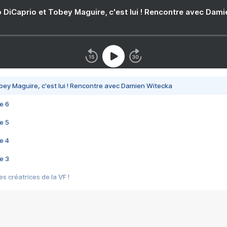
 DiCaprio et Tobey Maguire, c'est lui ! Rencontre avec Dam
bey Maguire, c'est lui ! Rencontre avec Damien Witecka
e 6
e 5
e 4
e 3
s créatrices de la VF !
e 2
e 1