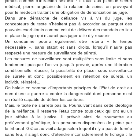
jamais commis d’infraction sexuelle ! Il foule aux pieds le secret
médical, pierre angulaire de la relation de soins, en prévoyant
pour le médecin traitant une obligation de dénonciation au juge.
Dans une démarche de défiance vis à vis du juge, les
concepteurs du texte n’hésitent pas à accorder au parquet des
pouvoirs exorbitants comme celui de délivrer des mandats en lieu
et place du juge qui n’aurait pas juger utile d’y recourir.
Un condamné pourra également être retenu « le temps
nécessaire », sans statut et sans droits, lorsqu’il n’aura pas
respecté une mesure de surveillance de sûreté.
Les mesures de surveillance sont multipliées sans limite et sans
fondement puisque l’on va jusqu’à prévoir, après une libération
conditionnelle réussie, la possibilité de placer sous surveillance
de sûreté et donc possiblement en rétention de sûreté, un
individu réinséré...
On balaie en somme d’importants principes de l’Etat de droit au
nom d’une « guerre » contre la dangerosité dont personne n’est
en réalité capable de définir les contours.
Mais, le texte ne s’arrête pas là. Poursuivant dans cette idéologie
de la méfiance, il resserre l’étau contre tous ceux qui ont eu un
jour affaire à la justice. Il prévoit ainsi de soumettre au
prélèvement génétique, les personnes dispensées de peine par
le tribunal. Grâce au vieil adage selon lequel il n’y a pas de fumée
sans feu, il s’agit donc d’étendre inconsidérement le fichage : le