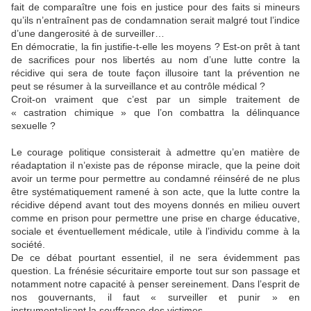
fait de comparaître une fois en justice pour des faits si mineurs
qu’ils n’entraînent pas de condamnation serait malgré tout l’indice
d’une dangerosité à de surveiller…
En démocratie, la fin justifie-t-elle les moyens ? Est-on prêt à tant
de sacrifices pour nos libertés au nom d’une lutte contre la
récidive qui sera de toute façon illusoire tant la prévention ne
peut se résumer à la surveillance et au contrôle médical ?
Croit-on vraiment que c’est par un simple traitement de
« castration chimique » que l’on combattra la délinquance
sexuelle ?
Le courage politique consisterait à admettre qu’en matière de
réadaptation il n’existe pas de réponse miracle, que la peine doit
avoir un terme pour permettre au condamné réinséré de ne plus
être systématiquement ramené à son acte, que la lutte contre la
récidive dépend avant tout des moyens donnés en milieu ouvert
comme en prison pour permettre une prise en charge éducative,
sociale et éventuellement médicale, utile à l’individu comme à la
société.
De ce débat pourtant essentiel, il ne sera évidemment pas
question. La frénésie sécuritaire emporte tout sur son passage et
notamment notre capacité à penser sereinement. Dans l’esprit de
nos gouvernants, il faut « surveiller et punir » en
instrumentalisant la souffrance des victimes.