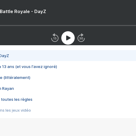
 Battle Royale - DayZ
 DayZ
 a 13 ans (et vous l'avez ignoré)
e (littéralement)
im Rayan
 toutes les règles
s les jeux vidéo
us choquant de Rockstar ? - Le scandale BULLY
e plus moche de Steam