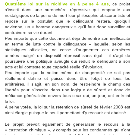
Quatrième loi sur la récidive en à peine 4 ans,
ce projet
s’inscrit dans une surenchère répressive qui emprunte aux
nostalgiques de la peine de mort leur philosophie obscurantiste et
repose sur le postulat que le délinquant restera, quoiqu’il
advienne, un « homme dangereux » qu’il faut donc surveiller et
contraindre sa vie durant.
Peu importe que cette doctrine ait déjà démontré son inefficacité
en terme de lutte contre la délinquance – laquelle, selon les
statistiques officielles, ne cesse d’augmenter ces dernières
années malgré un dispositif répressif sans égal - il s’agit de
poursuivre une politique aveugle qui réduit le délinquant à son
acte et lui conteste toute capacité réelle d’évolution.
Peu importe que la notion même de dangerosité ne soit pas
réellement définie et puisse donc être l’objet de tous les
arbitraires, il s’agit, en son nom, de restreindre le champ des
libertés pour s’inscrire dans une logique de sûreté et donc de
méfiance généralisée envers tous ceux qui, un jour, ont enfreint
la loi.
A peine votée, la loi sur la rétention de sûreté de février 2008 est
ainsi élargie puisque le seuil permettant d’y recourir est abaissé.
Le projet prévoit également de généraliser le recours à la
« castration chimique », y compris pour les condamnés qui n’ont