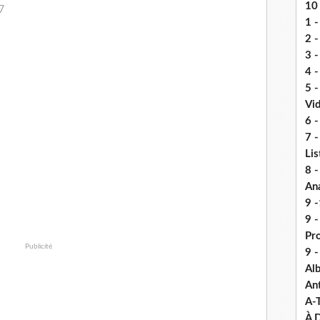
10 
7
1 -
2 -
3 
4 -
5 
Vi
6 -
7 -
Lis
8 -
An
9 -
9 
Pr
Publicité
9 
Alb
An
A-
À D