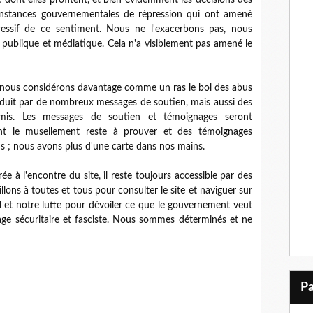
é dont elles profitent, et bien évidemment les décisions des
es instances gouvernementales de répression qui ont amené
essif de ce sentiment. Nous ne l'exacerbons pas, nous
e publique et médiatique. Cela n'a visiblement pas amené le
ue nous considérons davantage comme un ras le bol des abus
raduit par de nombreux messages de soutien, mais aussi des
mis. Les messages de soutien et témoignages seront
ont le musellement reste à prouver et des témoignages
 ; nous avons plus d'une carte dans nos mains.
rée à l'encontre du site, il reste toujours accessible par des
llons à toutes et tous pour consulter le site et naviguer sur
l et notre lutte pour dévoiler ce que le gouvernement veut
sage sécuritaire et fasciste. Nous sommes déterminés et ne