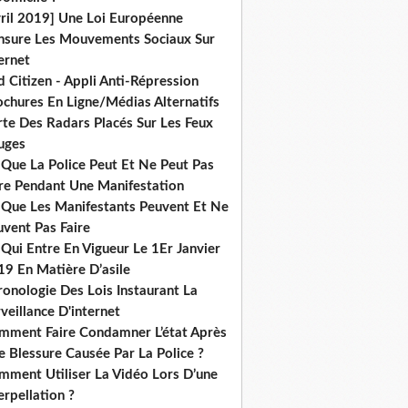
vril 2019] Une Loi Européenne
nsure Les Mouvements Sociaux Sur
ernet
 Citizen - Appli Anti-Répression
ochures En Ligne/Médias Alternatifs
rte Des Radars Placés Sur Les Feux
uges
 Que La Police Peut Et Ne Peut Pas
ire Pendant Une Manifestation
 Que Les Manifestants Peuvent Et Ne
uvent Pas Faire
Qui Entre En Vigueur Le 1Er Janvier
19 En Matière D’asile
onologie Des Lois Instaurant La
veillance D'internet
mment Faire Condamner L’état Après
 Blessure Causée Par La Police ?
mment Utiliser La Vidéo Lors D’une
erpellation ?