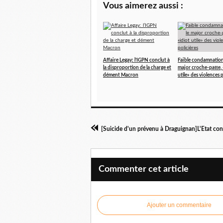
Vous aimerez aussi :
Affaire Legay: l’IGPN conclut à
Faible condamnation
la disproportion de la charge et
major croche-patte, 
dément Macron
utile» des violences 
Commenter cet article
Ajouter un commentaire