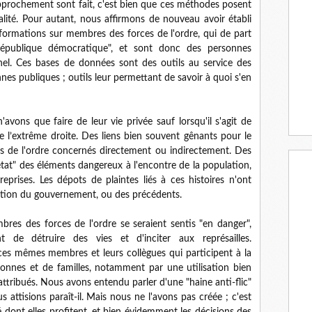
approchement sont fait, c'est bien que ces méthodes posent
nalité. Pour autant, nous affirmons de nouveau avoir établi
ormations sur membres des forces de l'ordre, qui de part
 "république démocratique", et sont donc des personnes
nel. Ces bases de données sont des outils au service des
es publiques ; outils leur permettant de savoir à quoi s'en
vons que faire de leur vie privée sauf lorsqu'il s'agit de
e l’extrême droite. Des liens bien souvent gênants pour le
 de l'ordre concernés directement ou indirectement. Des
'état" des éléments dangereux à l'encontre de la population,
eprises. Les dépots de plaintes liés à ces histoires n'ont
action du gouvernement, ou des précédents.
es des forces de l'ordre se seraient sentis "en danger",
t de détruire des vies et d'inciter aux représailles.
 ces mêmes membres et leurs collègues qui participent à la
onnes et de familles, notamment par une utilisation bien
attribués. Nous avons entendu parler d'une "haine anti-flic"
 attisions paraît-il. Mais nous ne l'avons pas créée ; c'est