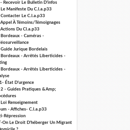
- Recevoir Le Bulletin D'infos
 Le Manifeste Du C.l.a.p33
 Contacter Le C.l.a.p33
- Appel À Témoins/Témoignages
 Actions Du Cl.a.p33
- Bordeaux - Caméras -
déosurveillance
 Guide Jurique Bordelais
 Bordeaux - Arrêtés Liberticides -
ting
 Bordeaux - Arrêtés Liberticides -
alyse
1- État D'urgence
- 2 - Guides Pratiques &Amp;
océdures
- Loi Renseignement
um - Affiches- C.l.a.p33
ti-Répression
T-On Le Droit D'héberger Un Migrant
omicile ?