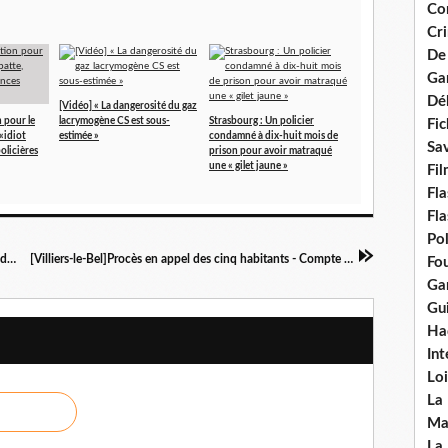
Con
Cri
De
Ga
Dél
[Vidéo] « La dangerosité du gaz
 pour le
lacrymogène CS est sous-
Strasbourg : Un policier
Fic
«idiot
estimée »
condamné à dix-huit mois de
Sav
policières
prison pour avoir matraqué
une « gilet jaune »
Fi
Fla
Fla
Po
[Suicide d'un prévenu à Draguignan]L'Etat condamné
[Villiers-le-Bel]Procès en appel des cinq habitants - Compte rendu
Fou
Gar
Gui
Ha
Int
Loi
La
Ma
La