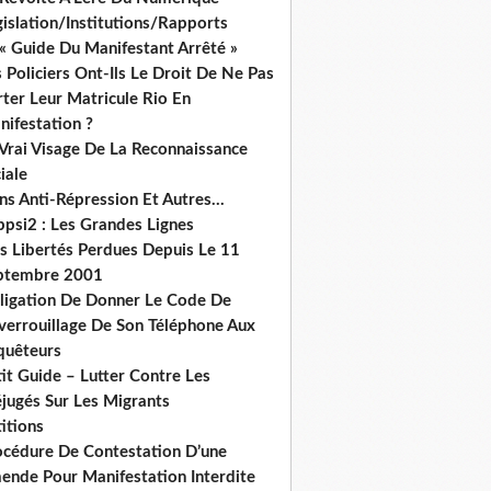
islation/Institutions/Rapports
« Guide Du Manifestant Arrêté »
 Policiers Ont-Ils Le Droit De Ne Pas
ter Leur Matricule Rio En
nifestation ?
 Vrai Visage De La Reconnaissance
iale
ns Anti-Répression Et Autres...
ppsi2 : Les Grandes Lignes
s Libertés Perdues Depuis Le 11
ptembre 2001
ligation De Donner Le Code De
verrouillage De Son Téléphone Aux
quêteurs
it Guide – Lutter Contre Les
éjugés Sur Les Migrants
itions
océdure De Contestation D’une
ende Pour Manifestation Interdite