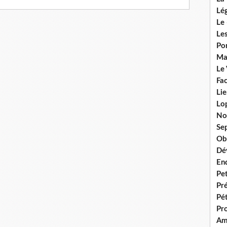
Lég
Le 
Les
Por
Ma
Le
Fac
Lie
Lo
No
Se
Ob
Dé
En
Pet
Pr
Pét
Pr
Am