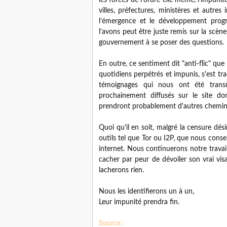
les forces de l'ordre elle même, l'impunit
villes, préfectures, ministères et autr
l'émergence et le développement progr
l'avons peut être juste remis sur la scèn
gouvernement à se poser des questions.
En outre, ce sentiment dit "anti-flic" q
quotidiens perpétrés et impunis, s'est t
témoignages qui nous ont été trans
prochainement diffusés sur le site d
prendront probablement d'autres chemins
Quoi qu'il en soit, malgré la censure dési
outils tel que Tor ou I2P, que nous consei
internet. Nous continuerons notre travai
cacher par peur de dévoiler son vrai vi
lacherons rien.
Nous les identifierons un à un,
Leur impunité prendra fin.
Source :