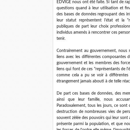
EDVIGE nous ont été faite. Si tant de r
questions quand à leur utilisation et fi
des bases de données regroupant des inf
leur statut représentent l'état et la
publiques de part leur choix profession
individus amenés à rencontrer ces personn
tenir.
Contrairement au gouvernement, nous n'a
liens avec les différentes composantes d
gouvernement et les membres des forces
liens qui font de ces "représentants de l
comme cela a pu se voir à différentes r
étrangement jamais abouti à de telle ré
De part ces bases de données, des membr
ainsi que leur famille, nous accusan
Paradoxalement, tous les jours, ce sont
destruction de nombreuses vies de pers
souvent zèlée des pouvoirs qui leur sont 
présente parmi la population, et que nous