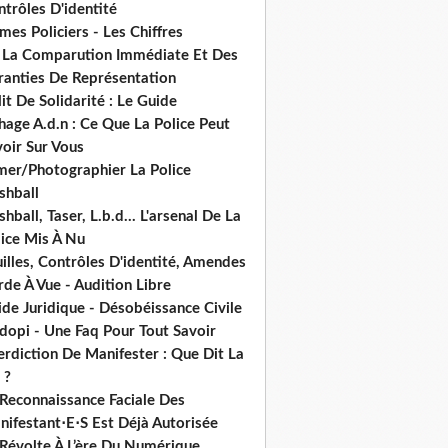
trôles D'identité
mes Policiers - Les Chiffres
 La Comparution Immédiate Et Des
ranties De Représentation
it De Solidarité : Le Guide
hage A.d.n : Ce Que La Police Peut
oir Sur Vous
lmer/Photographier La Police
shball
shball, Taser, L.b.d... L'arsenal De La
lice Mis À Nu
illes, Contrôles D'identité, Amendes
de À Vue - Audition Libre
de Juridique - Désobéissance Civile
dopi - Une Faq Pour Tout Savoir
erdiction De Manifester : Que Dit La
 ?
 Reconnaissance Faciale Des
nifestant⋅E⋅S Est Déjà Autorisée
 Révolte À L’ère Du Numérique