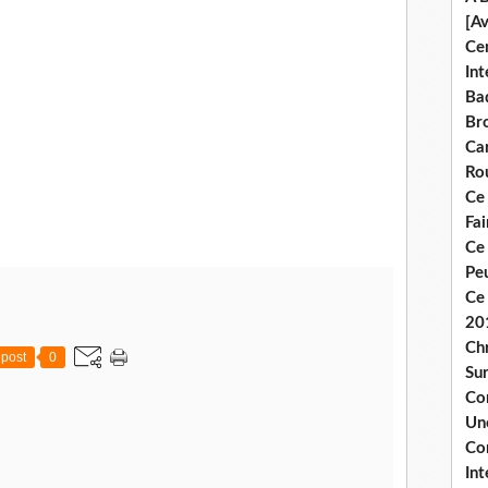
[A
Ce
Int
Bad
Br
Ca
Ro
Ce
Fa
Ce
Pe
Ce 
20
Chr
post
0
Sur
Co
Une
Co
Int