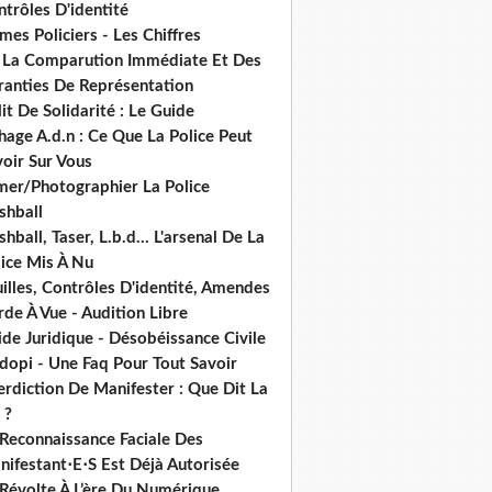
trôles D'identité
mes Policiers - Les Chiffres
 La Comparution Immédiate Et Des
ranties De Représentation
it De Solidarité : Le Guide
hage A.d.n : Ce Que La Police Peut
oir Sur Vous
lmer/Photographier La Police
shball
shball, Taser, L.b.d... L'arsenal De La
lice Mis À Nu
illes, Contrôles D'identité, Amendes
de À Vue - Audition Libre
de Juridique - Désobéissance Civile
dopi - Une Faq Pour Tout Savoir
erdiction De Manifester : Que Dit La
 ?
 Reconnaissance Faciale Des
nifestant⋅E⋅S Est Déjà Autorisée
 Révolte À L’ère Du Numérique