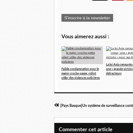
S'inscrire à la newsletter
Vous aimerez aussi :
La loi Avia censurée 
Faible condamnation pour le
une « grande victoir
major croche-patte, «idiot
détracteurs
utile» des violences policières
Commenter cet article