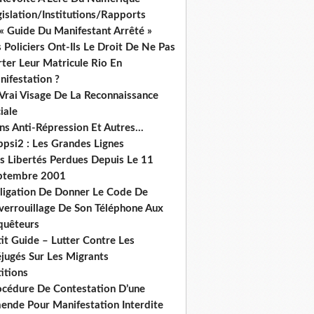
islation/Institutions/Rapports
« Guide Du Manifestant Arrêté »
 Policiers Ont-Ils Le Droit De Ne Pas
ter Leur Matricule Rio En
nifestation ?
 Vrai Visage De La Reconnaissance
iale
ns Anti-Répression Et Autres...
ppsi2 : Les Grandes Lignes
s Libertés Perdues Depuis Le 11
ptembre 2001
ligation De Donner Le Code De
verrouillage De Son Téléphone Aux
quêteurs
it Guide – Lutter Contre Les
éjugés Sur Les Migrants
itions
océdure De Contestation D’une
ende Pour Manifestation Interdite