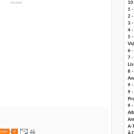
10 
Publicité
1 -
2 -
3 
4 -
5 
Vi
6 -
7 -
Lis
8 -
An
9 -
9 
Pr
9 
Alb
An
A-
post
0
À D