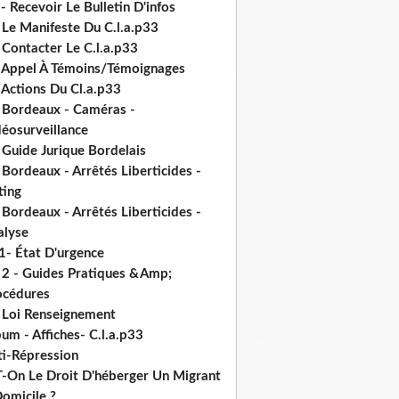
- Recevoir Le Bulletin D'infos
 Le Manifeste Du C.l.a.p33
 Contacter Le C.l.a.p33
- Appel À Témoins/Témoignages
 Actions Du Cl.a.p33
- Bordeaux - Caméras -
déosurveillance
 Guide Jurique Bordelais
 Bordeaux - Arrêtés Liberticides -
ting
 Bordeaux - Arrêtés Liberticides -
alyse
1- État D'urgence
- 2 - Guides Pratiques &Amp;
océdures
- Loi Renseignement
um - Affiches- C.l.a.p33
ti-Répression
T-On Le Droit D'héberger Un Migrant
omicile ?