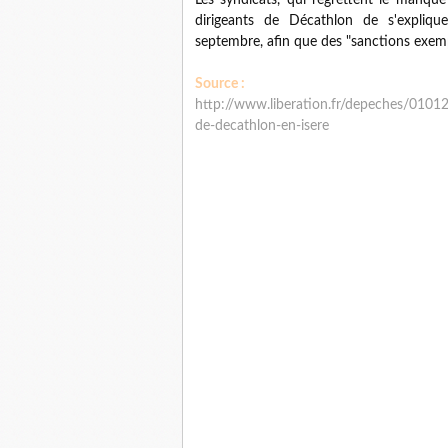
Les syndicats, qui regrettent le manque
dirigeants de Décathlon de s'explique
septembre, afin que des "sanctions exempl
Source :
http://www.liberation.fr/depeches/01012
de-decathlon-en-isere