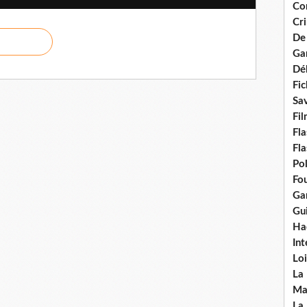
Con
Cri
De
Ga
Dél
Fic
Sav
Fi
Fla
Fla
Po
Fou
Gar
Gui
Ha
Int
Loi
La
Ma
La