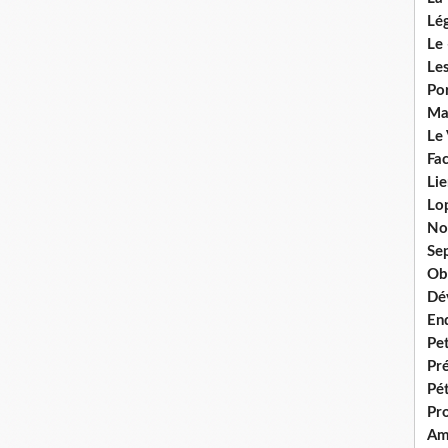
Lég
Le 
Les
Por
Ma
Le
Fac
Lie
Lo
No
Se
Ob
Dé
En
Pet
Pr
Pét
Pr
Am