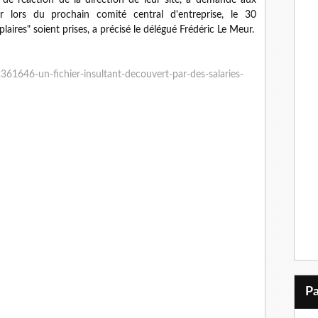
 de réaction de la direction de leur site, a demandé aux
r lors du prochain comité central d'entreprise, le 30
aires" soient prises, a précisé le délégué Frédéric Le Meur.
361646-un-fichier-insultant-decouvert-par-des-salaries-