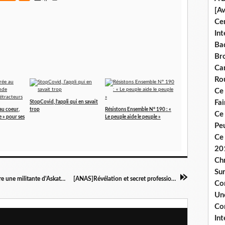
[A
Ce
Int
Bad
Br
Ca
Ro
Ce
Fa
StopCovid, l’appli qui en savait
au coeur,
trop
Résistons Ensemble N° 190 : «
Ce
e » pour ses
Le peuple aide le peuple »
Pe
Ce 
20
Chr
Sur
[Pays Basque]Un système de surveillance contre une militante d'Askatasuna
[ANAS]Révélation et secret professionnel
Co
Une
Co
Int