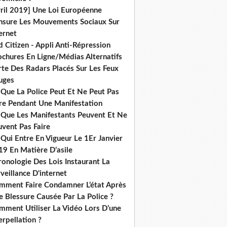
vril 2019] Une Loi Européenne
nsure Les Mouvements Sociaux Sur
ernet
 Citizen - Appli Anti-Répression
ochures En Ligne/Médias Alternatifs
rte Des Radars Placés Sur Les Feux
uges
 Que La Police Peut Et Ne Peut Pas
ire Pendant Une Manifestation
 Que Les Manifestants Peuvent Et Ne
uvent Pas Faire
Qui Entre En Vigueur Le 1Er Janvier
19 En Matière D’asile
onologie Des Lois Instaurant La
veillance D'internet
mment Faire Condamner L’état Après
 Blessure Causée Par La Police ?
mment Utiliser La Vidéo Lors D’une
erpellation ?