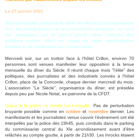
Le 27 janvier 2001
Venus mercredi perturber le dîner du Siècle pour la troisième
fois, les manifestants –et les journalistes présents– se sont
fait embarquer par la police avant même l’arrivée des
célèbres invités. Récit en image de cette manifestation
avortée et de l'ambiance au commissariat.
Mercredi soir, sur un trottoir face à l’hôtel Crillon, environ 70
personnes sont venues manifester leur opposition à la tenue
mensuelle du dîner du Siècle. Il réunit chaque mois "l’élite" des
politiques, des journalistes et des industriels conviés à l’hôtel
Crillon, place de la Concorde, chaque dernier mercredi du mois.
L'association "Le Siècle", organisatrice du dîner, est présidée
depuis peu par Nicole Notat, ex-patronne de la CFDT.
Grâce à la police, la soirée fut tranquille.
Pas de perturbation
bruyante possible comme en
octobre
et
novembre
dernier. Les
manifestants et les journalistes venus couvrir l’événement ont été
interpellés par la police dès 19h45, puis conduits dans le parking
du commissariat central du XIe arrondissement avant d’être
relâchés au compte goutte, à partir de 21h30. Les Inrocks étaient