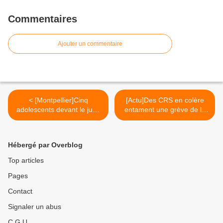
Commentaires
Ajouter un commentaire
< [Montpellier]Cinq
[Actu]Des CRS en colère
adolescents devant le juge
entament une grève de la
pour distribution de tracts
faim >
Hébergé par Overblog
Top articles
Pages
Contact
Signaler un abus
C.G.U.