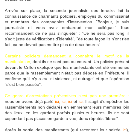
Arrivée sur place, la seconde journaliste des Inrocks fait la
connaissance de charmants policiers, employés du commissariat
et membres des compagnies d'intervention. "Bonjour, je suis
journaliste et vous avez embarqué mon collègue." Tous
recommandent de ne pas s'inquiéter : "Ce ne sera pas long, il
s'agit juste de vérifications d'identité", "de toute façon ils n'ont rien
fait, ça ne devrait pas mettre plus de deux heures".
Certains policiers demandent à connaître le motif de la
manifestation
, dont ils ne sont pas au courant. Un policier présent
devant le Crillon explique que les manifestants ont été emmenés
parce que le rassemblement n'était pas déposé en Préfecture. Il
confirme qu'il n'y a eu "ni violence, ni outrage" et que l'opération
"s'est bien passée".
Ce genre d'arrestations préventives n'est pas une première :
nous en avons déjà parlé
ici
,
ici
,
ici
et
ici
. Il s'agit d'empêcher les
rassemblements non déclarés en emmenant leurs membres loin
des lieux, en les gardant parfois plusieurs heures. Ils ne sont
cependant pas placés en garde à vue, donc réputés "libres".
Après la sortie des manifestants (qui racontent leur soirée
ici
),