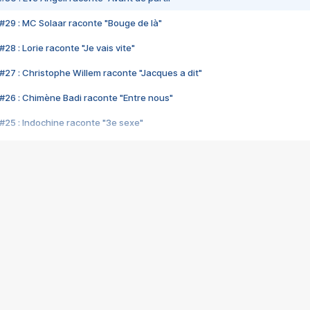
#29 : MC Solaar raconte "Bouge de là"
28 : Lorie raconte "Je vais vite"
#27 : Christophe Willem raconte "Jacques a dit"
#26 : Chimène Badi raconte "Entre nous"
#25 : Indochine raconte "3e sexe"
#24 : Zaho raconte "C'est chelou"
#23 : Patrick Bruel raconte "Au café des délices"
#22 : Kyo raconte "Le chemin"
#21 : Nolwenn Leroy raconte "Cassé"
#20 : Patrick Hernandez raconte "Born to be alive"
#19 : Lorie raconte "Près de moi"
#18 : Michael Jones raconte "A nos actes manqués" (avec Jean-Jacque