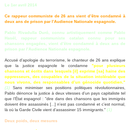
Le 1er avril 2014
Ce rappeur communiste de 26 ans vient d’être condamné à
deux ans de prison par l’Audience Nationale espagnole.
Pablo Rivadulla Duró, connu artistiquement comme Pablo
Hasél, rappeur communiste catalan connu pour ses
chansons engagées, vient d’être condamné à deux ans de
prison par l’Audience Nationale espagnole.
Accusé d’apologie du terrorisme, le chanteur de 26 ans explique
que la justice espagnole le condamne
"pour plusieurs
chansons et écrits dans lesquels [il] exprime [sa] haine des
oppresseurs, des coupables de la situation intolérable que
nous vivons, des responsables d’un génocide quotidien."
(1)
Sans minimiser ses positions politiques révolutionnaires,
Pablo dénonce la justice à deux vitesses d’un pays capitaliste tel
que l’État espagnol : "dire dans des chansons que les immigrés
doivent être assassinés [...] n’est pas condamné et c’est normal,
là où la Garde Civile vient d’assassiner 15 immigrants."
(1)
Deux poids, deux mesures