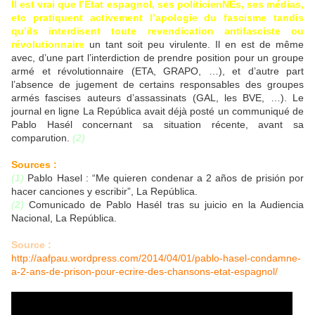
Il est vrai que l’État espagnol, ses politicienNEs, ses médias,
etc pratiquent activement l’apologie du fascisme tandis
qu’ils interdisent toute revendication antifasciste ou
révolutionnaire
un tant soit peu virulente. Il en est de même
avec, d’une part l’interdiction de prendre position pour un groupe
armé et révolutionnaire (ETA, GRAPO, …), et d’autre part
l’absence de jugement de certains responsables des groupes
armés fascises auteurs d’assassinats (GAL, les BVE, …). Le
journal en ligne La República avait déjà posté un communiqué de
Pablo Hasél concernant sa situation récente, avant sa
comparution.
(2)
Sources :
(1)
Pablo Hasel : “Me quieren condenar a 2 años de prisión por
hacer canciones y escribir”, La República.
(2)
Comunicado de Pablo Hasél tras su juicio en la Audiencia
Nacional, La República.
Source :
http://aafpau.wordpress.com/2014/04/01/pablo-hasel-condamne-
a-2-ans-de-prison-pour-ecrire-des-chansons-etat-espagnol/