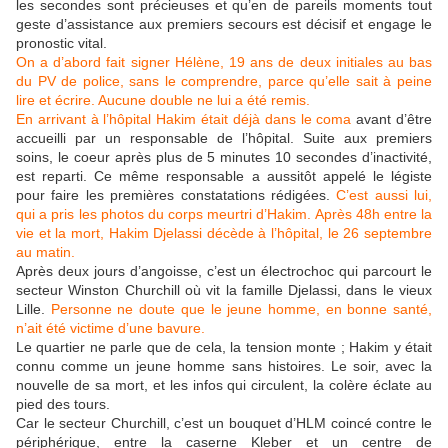
les secondes sont précieuses et qu’en de pareils moments tout
geste d’assistance aux premiers secours est décisif et engage le
pronostic vital.
On a d’abord fait signer Hélène, 19 ans de deux initiales au bas
du PV de police, sans le comprendre, parce qu’elle sait à peine
lire et écrire. Aucune double ne lui a été remis.
En arrivant à l’hôpital Hakim était déjà dans le coma
avant d’être
accueilli par un responsable de l’hôpital. Suite aux premiers
soins, le coeur après plus de 5 minutes 10 secondes d’inactivité,
est reparti. Ce même responsable a aussitôt appelé le légiste
pour faire les premières constatations rédigées.
C’est aussi lui,
qui a pris les photos du corps meurtri d’Hakim. Après 48h entre la
vie et la mort, Hakim Djelassi décède à l’hôpital, le 26 septembre
au matin.
Après deux jours d’angoisse, c’est un électrochoc qui parcourt le
secteur Winston Churchill où vit la famille Djelassi, dans le vieux
Lille.
Personne ne doute que le jeune homme, en bonne santé,
n’ait été victime d’une bavure.
Le quartier ne parle que de cela, la tension monte ; Hakim y était
connu comme un jeune homme sans histoires. Le soir, avec la
nouvelle de sa mort, et les infos qui circulent, la colère éclate au
pied des tours.
Car le secteur Churchill, c’est un bouquet d’HLM coincé contre le
périphérique, entre la caserne Kleber et un centre de