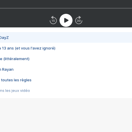
 DayZ
 a 13 ans (et vous l'avez ignoré)
e (littéralement)
im Rayan
 toutes les règles
s les jeux vidéo
us choquant de Rockstar ? - Le scandale BULLY
e plus moche de Steam
du RÊVE tourne au CAUCHEMAR