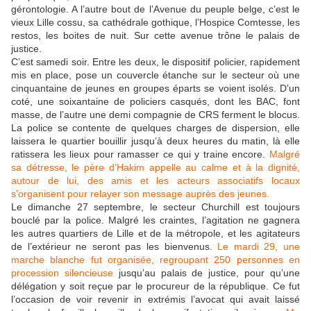
gérontologie. A l’autre bout de l’Avenue du peuple belge, c’est le
vieux Lille cossu, sa cathédrale gothique, l’Hospice Comtesse, les
restos, les boites de nuit. Sur cette avenue trône le palais de
justice.
C’est samedi soir. Entre les deux, le dispositif policier, rapidement
mis en place, pose un couvercle étanche sur le secteur où une
cinquantaine de jeunes en groupes éparts se voient isolés. D’un
coté, une soixantaine de policiers casqués, dont les BAC, font
masse, de l’autre une demi compagnie de CRS ferment le blocus.
La police se contente de quelques charges de dispersion, elle
laissera le quartier bouillir jusqu’à deux heures du matin, là elle
ratissera les lieux pour ramasser ce qui y traine encore.
Malgré
sa détresse, le père d’Hakim appelle au calme et à la dignité,
autour de lui, des amis et les acteurs associatifs locaux
s’organisent pour relayer son message auprès des jeunes.
Le dimanche 27 septembre, le secteur Churchill est toujours
bouclé par la police. Malgré les craintes, l’agitation ne gagnera
les autres quartiers de Lille et de la métropole, et les agitateurs
de l’extérieur ne seront pas les bienvenus.
Le mardi 29, une
marche blanche fut organisée, regroupant 250 personnes en
procession silencieuse
jusqu’au palais de justice, pour qu’une
délégation y soit reçue par le procureur de la république. Ce fut
l’occasion de voir revenir in extrémis l’avocat qui avait laissé