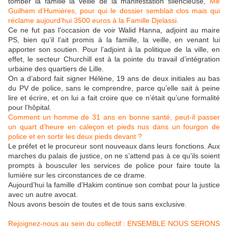
tomber la famille la veille de la manifestation silencieuse,
Me
Guilhem d’Humières, pour qui le dossier semblait clos mais qui
réclame aujourd’hui 3500 euros à la Famille Djelassi.
Ce ne fut pas l’occasion de voir Walid Hanna, adjoint au maire
PS, bien qu’il l’ait promis à la famille, la veille, en venant lui
apporter son soutien. Pour l’adjoint à la politique de la ville, en
effet, le secteur Churchill est à la pointe du travail d’intégration
urbaine des quartiers de Lille.
On a d’abord fait signer Hélène, 19 ans de deux initiales au bas
du PV de police, sans le comprendre, parce qu’elle sait à peine
lire et écrire, et on lui a fait croire que ce n’était qu’une formalité
pour l’hôpital.
Comment un homme de 31 ans en bonne santé, peut-il passer
un quart d’heure en caleçon et pieds nus dans un fourgon de
police et en sortir les deux pieds devant ?
Le préfet et le procureur sont nouveaux dans leurs fonctions. Aux
marches du palais de justice, on ne s’attend pas à ce qu’ils soient
prompts à bousculer les services de police pour faire toute la
lumière sur les circonstances de ce drame.
Aujourd’hui la famille d’Hakim continue son combat pour la justice
avec un autre avocat.
Nous avons besoin de toutes et de tous sans exclusive.
Rejoignez-nous au sein du collectif : ENSEMBLE NOUS SERONS