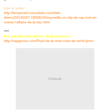
Lire la suite :
http://tempsreel.nouvelobs.com/faits-
divers/20130207.OBS8218/marseille-un-clip-de-rap-met-en-
scene-l-affaire-de-la-bac.html
****
Les paroles interactives de la chanson :
http://rapgenius.com/Psy4-de-la-rime-crise-de-nerfs-lyrics
Publicité