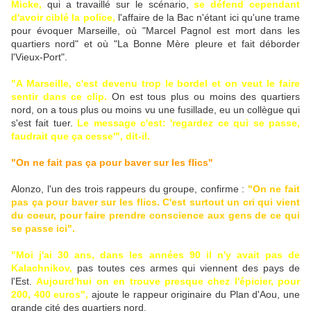
Micke,
qui a travaillé sur le scénario,
se défend cependant
d'avoir ciblé la police,
l'affaire de la Bac n'étant ici qu'une trame
pour évoquer Marseille, où "Marcel Pagnol est mort dans les
quartiers nord" et où "La Bonne Mère pleure et fait déborder
l'Vieux-Port".
"A Marseille, c'est devenu trop le bordel et on veut le faire
sentir dans ce clip.
On est tous plus ou moins des quartiers
nord, on a tous plus ou moins vu une fusillade, eu un collègue qui
s'est fait tuer.
Le message c'est: 'regardez ce qui se passe,
faudrait que ça cesse'", dit-il.
"On ne fait pas ça pour baver sur les flics"
Alonzo, l'un des trois rappeurs du groupe, confirme :
"On ne fait
pas ça pour baver sur les flics. C'est surtout un cri qui vient
du coeur, pour faire prendre conscience aux gens de ce qui
se passe ici".
"Moi j'ai 30 ans, dans les années 90 il n'y avait pas de
Kalachnikov,
pas toutes ces armes qui viennent des pays de
l'Est.
Aujourd'hui on en trouve presque chez l'épicier, pour
200, 400 euros",
ajoute le rappeur originaire du Plan d'Aou, une
grande cité des quartiers nord.