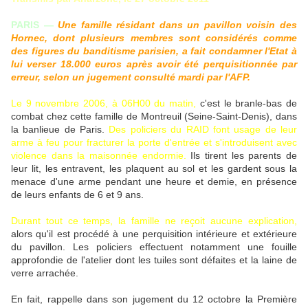
PARIS —
Une famille résidant dans un pavillon voisin des
Hornec, dont plusieurs membres sont considérés comme
des figures du banditisme parisien, a fait condamner l'Etat à
lui verser 18.000 euros après avoir été perquisitionnée par
erreur, selon un jugement consulté mardi par l'AFP.
Le 9 novembre 2006, à 06H00 du matin,
c'est le branle-bas de
combat chez cette famille de Montreuil (Seine-Saint-Denis), dans
la banlieue de Paris.
Des policiers du RAID font usage de leur
arme à feu pour fracturer la porte d'entrée et s'introduisent avec
violence dans la maisonnée endormie.
Ils tirent les parents de
leur lit, les entravent, les plaquent au sol et les gardent sous la
menace d'une arme pendant une heure et demie, en présence
de leurs enfants de 6 et 9 ans.
Durant tout ce temps, la famille ne reçoit aucune explication,
alors qu'il est procédé à une perquisition intérieure et extérieure
du pavillon. Les policiers effectuent notamment une fouille
approfondie de l'atelier dont les tuiles sont défaites et la laine de
verre arrachée.
En fait, rappelle dans son jugement du 12 octobre la Première