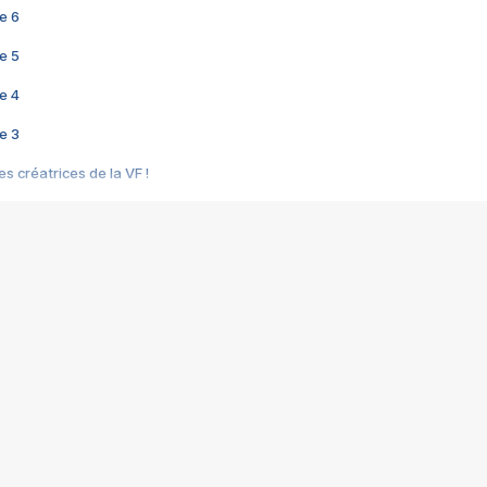
e 6
e 5
e 4
e 3
s créatrices de la VF !
e 2
e 1
e Mektoub My Love arrive enfin ! Rencontre avec Shaïn Boumedine et Sal
i : après Toni en famille
elle réalise le bouleversant Dites lui que je l'aime
ais ! Rencontre autour de Vie privée de Rebecca Zlotowski
 de Marguerite, Grave... Rencontre avec Ella Rumpf
 Les Rêveurs, un film intime sur la santé mentale