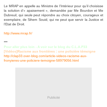
Le MRAP en appelle au Ministre de l’Intérieur pour qu’il choisisse
la solution d’« apaisement », demandée par Me Bourdon et Me
Dubreuil, qui seule peut répondre au choix citoyen, courageux et
exemplaire, de Sihem Souid, qui ne peut que servir la Justice et
l’Etat de Droit.
http://www.mrap.fr/
***
Pour aller plus loin - A voir sur le blog du C.L.A.P33
[Vidéos]Racisme aux frontières : une policière témoigne
http://clap33.over-blog.com/article-videos-racisme-aux-
fronyieres-une-policiere-temoigne-58979056.html
Publicité