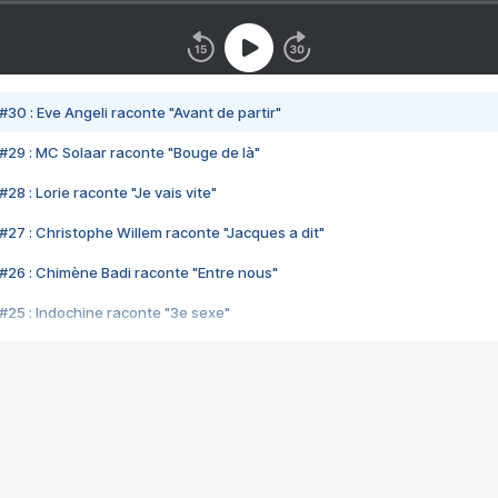
#30 : Eve Angeli raconte "Avant de partir"
#29 : MC Solaar raconte "Bouge de là"
28 : Lorie raconte "Je vais vite"
#27 : Christophe Willem raconte "Jacques a dit"
#26 : Chimène Badi raconte "Entre nous"
#25 : Indochine raconte "3e sexe"
#24 : Zaho raconte "C'est chelou"
#23 : Patrick Bruel raconte "Au café des délices"
#22 : Kyo raconte "Le chemin"
#21 : Nolwenn Leroy raconte "Cassé"