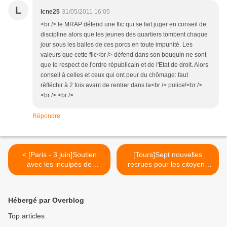
L
lcne25
31/05/2011 16:05
<br /> le MRAP défend une flic qui se fait juger en conseil de
discipline alors que les jeunes des quartiers tombent chaque
jour sous les balles de ces porcs en toute impunité. Les
valeurs que cette flic<br /> défend dans son bouquin ne sont
que le respect de l'ordre républicain et de l'Etat de droit. Alors
conseil à celles et ceux qui ont peur du chômage: faut
réfléchir à 2 fois avant de rentrer dans la<br /> police!<br />
<br /> <br />
Répondre
< [Paris - 3 juin]Soutien
[Tours]Sept nouvelles
avec les inculpés de
recrues pour les citoyens
l'incendie du centre de
volontaires >
rétention de Vincennes
Hébergé par Overblog
Top articles