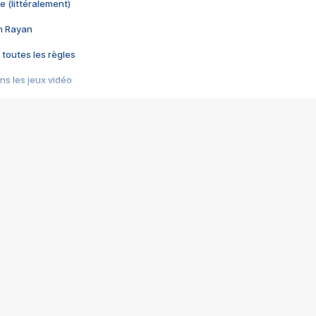
e (littéralement)
im Rayan
 toutes les règles
s les jeux vidéo
us choquant de Rockstar ? - Le scandale BULLY
e plus moche de Steam
du RÊVE tourne au CAUCHEMAR
pendant 8 heures
it… à tort
umiliés par un jeu vidéo
ire - Final Fantasy 8
ti un empire - Age of Empires
story DOFUS