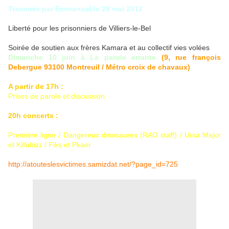
Transmis par Emmanuel le 29 mai 2012
Liberté pour les prisonniers de Villiers-le-Bel
Soirée de soutien aux frères Kamara et au collectif vies volées
Dimanche 10 juin à La parole errante
(9, rue françois
Debergue 93100 Montreuil / Métro croix de chavaux)
A partir de 17h :
Prises de parole et discussion
20h concerts :
Première ligne / Dangereux dinosaures (RAO staff) / Ursa Major
et Killabizz / Fiks et Pkaer
http://atouteslesvictimes.samizdat.net/?page_id=725