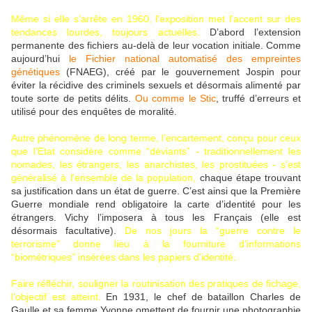
Même si elle s’arrête en 1960, l’exposition met l’accent sur des
tendances lourdes, toujours actuelles.
D’abord l’extension
permanente des fichiers au-delà de leur vocation initiale. Comme
aujourd’hui
le Fichier national automatisé des empreintes
génétiques
(FNAEG), créé par le gouvernement Jospin pour
éviter la récidive des criminels sexuels et désormais alimenté par
toute sorte de petits délits.
Ou comme le Stic
, truffé d’erreurs et
utilisé pour des enquêtes de moralité.
Autre phénomène de long terme, l’encartement, conçu pour ceux
que l’Etat considère comme “déviants” - traditionnellement les
nomades, les étrangers, les anarchistes, les prostituées - s’est
généralisé à l’ensemble de la population,
chaque étape trouvant
sa justification dans un état de guerre. C’est ainsi que la Première
Guerre mondiale rend obligatoire la carte d’identité pour les
étrangers. Vichy l’imposera à tous les Français (elle est
désormais facultative).
De nos jours la “guerre contre le
terrorisme” donne lieu à la fourniture d’informations
“biométriques” insérées dans les papiers d’identité.
Faire réfléchir, souligner la routinisation des pratiques de fichage,
l’objectif est atteint.
En 1931, le chef de bataillon Charles de
Gaulle et sa femme Yvonne omettent de fournir une photographie