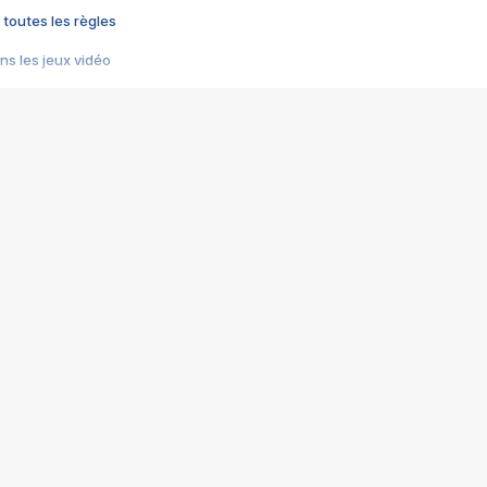
 toutes les règles
s les jeux vidéo
us choquant de Rockstar ? - Le scandale BULLY
e plus moche de Steam
du RÊVE tourne au CAUCHEMAR
pendant 8 heures
it… à tort
umiliés par un jeu vidéo
ire - Final Fantasy 8
ti un empire - Age of Empires
story DOFUS
tard, il crée l'un des pires jeux de tous les temps, MindsEye.