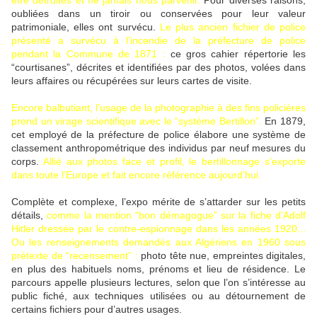
être détruites et ne jamais nous parvenir.
Pour diverses raisons,
oubliées dans un tiroir ou conservées pour leur valeur
patrimoniale, elles ont survécu.
Le plus ancien fichier de police
présenté a survécu à l’incendie de la préfecture de police
pendant la Commune de 1871 :
ce gros cahier répertorie les
“courtisanes”, décrites et identifiées par des photos, volées dans
leurs affaires ou récupérées sur leurs cartes de visite.
Encore balbutiant, l’usage de la photographie à des fins policières
prend un virage scientifique avec le “système Bertillon”.
En 1879,
cet employé de la préfecture de police élabore une système de
classement anthropométrique des individus par neuf mesures du
corps.
Allié aux photos face et profil, le bertillonnage s’exporte
dans toute l’Europe et fait encore référence aujourd’hui.
Complète et complexe, l’expo mérite de s’attarder sur les petits
détails,
comme la mention “bon démagogue” sur la fiche d’Adolf
Hitler dressée par le contre-espionnage dans les années 1920...
Ou les renseignements demandés aux Algériens en 1960 sous
prétexte de “recensement” :
photo tête nue, empreintes digitales,
en plus des habituels noms, prénoms et lieu de résidence. Le
parcours appelle plusieurs lectures, selon que l’on s’intéresse au
public fiché, aux techniques utilisées ou au détournement de
certains fichiers pour d’autres usages.