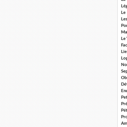
Lég
Le 
Les
Por
Ma
Le
Fac
Lie
Lo
No
Se
Ob
Dé
En
Pet
Pr
Pét
Pr
Am