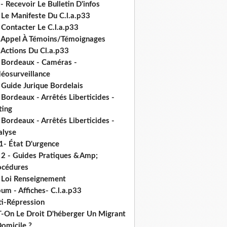
- Recevoir Le Bulletin D'infos
 Le Manifeste Du C.l.a.p33
 Contacter Le C.l.a.p33
- Appel À Témoins/Témoignages
 Actions Du Cl.a.p33
- Bordeaux - Caméras -
déosurveillance
 Guide Jurique Bordelais
 Bordeaux - Arrêtés Liberticides -
ting
 Bordeaux - Arrêtés Liberticides -
alyse
1- État D'urgence
- 2 - Guides Pratiques &Amp;
océdures
- Loi Renseignement
um - Affiches- C.l.a.p33
ti-Répression
T-On Le Droit D'héberger Un Migrant
omicile ?