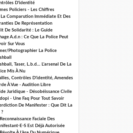
trôles D'identité
mes Policiers - Les Chiffres
 La Comparution Immédiate Et Des
ranties De Représentation
it De Solidarité : Le Guide
hage A.d.n : Ce Que La Police Peut
oir Sur Vous
lmer/Photographier La Police
shball
shball, Taser, L.b.d... L'arsenal De La
lice Mis À Nu
illes, Contrôles D'identité, Amendes
de À Vue - Audition Libre
de Juridique - Désobéissance Civile
dopi - Une Faq Pour Tout Savoir
erdiction De Manifester : Que Dit La
 ?
 Reconnaissance Faciale Des
nifestant⋅E⋅S Est Déjà Autorisée
 Révolte À L’ère Du Numérique