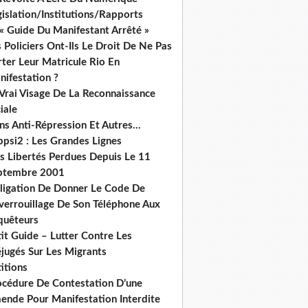
islation/Institutions/Rapports
« Guide Du Manifestant Arrêté »
 Policiers Ont-Ils Le Droit De Ne Pas
ter Leur Matricule Rio En
nifestation ?
 Vrai Visage De La Reconnaissance
iale
ns Anti-Répression Et Autres...
ppsi2 : Les Grandes Lignes
s Libertés Perdues Depuis Le 11
ptembre 2001
ligation De Donner Le Code De
verrouillage De Son Téléphone Aux
quêteurs
it Guide – Lutter Contre Les
éjugés Sur Les Migrants
itions
océdure De Contestation D’une
ende Pour Manifestation Interdite