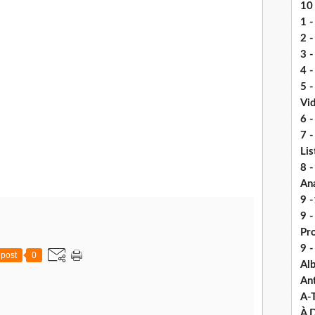
10 
1 -
2 -
3 
4 -
5 
Vi
6 -
7 -
Lis
8 -
An
9 -
9 
Pr
9 
post
0
Alb
An
A-
À D