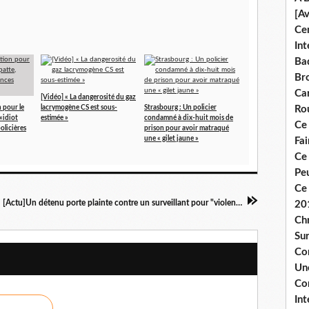
[A
Ce
Int
Bad
Br
Ca
[Vidéo] « La dangerosité du gaz
 pour le
lacrymogène CS est sous-
Strasbourg : Un policier
Ro
«idiot
estimée »
condamné à dix-huit mois de
Ce
policières
prison pour avoir matraqué
une « gilet jaune »
Fa
Ce
Pe
Ce 
[Actu]Un détenu porte plainte contre un surveillant pour "violences"
20
Chr
Sur
Co
Une
Co
Int