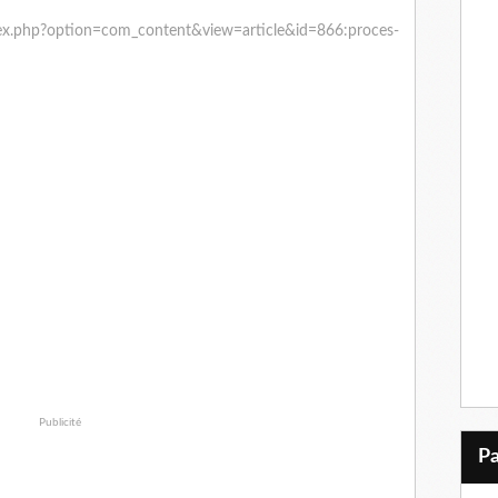
dex.php?option=com_content&view=article&id=866:proces-
Publicité