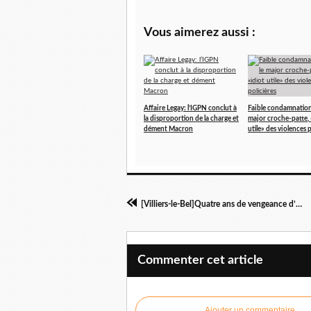
Vous aimerez aussi :
Affaire Legay: l’IGPN conclut à
Faible condamnation
la disproportion de la charge et
major croche-patte, 
dément Macron
utile» des violences 
[Villiers-le-Bel]Quatre ans de vengeance d’État
Commenter cet article
Ajouter un commentaire