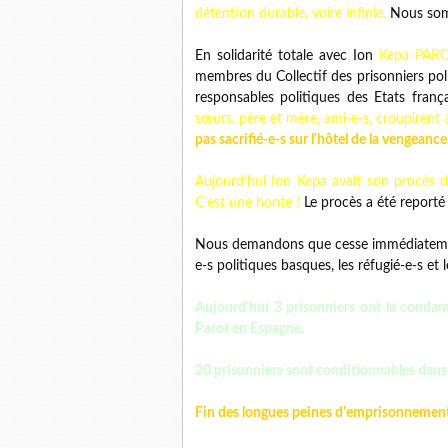
détention durable, voire infinie.
Nous somm
En solidarité totale avec Ion
Kepa PARO
membres du Collectif des prisonniers poli
responsables politiques des Etats fran
sœurs, père et mère, ami-e-s, croupirent a
pas sacrifié-e-s sur l'hôtel de la vengeance
Aujourd'hui Ion Kepa avait son procès d'
C'est une honte !
Le procès a été reporté 
Nous demandons que cesse immédiatement 
e-s politiques basques, les réfugié-e-s et l
Aujourd'hui 3 prisonniers ont la condam
Parot en Espagne.
20 prisonniers sont conditionnables dans 
Fin des longues peines d'emprisonnement