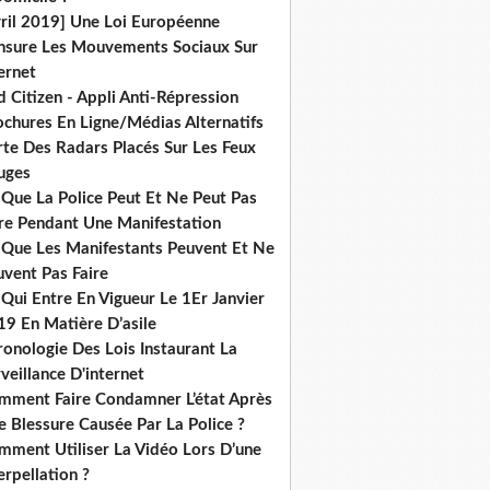
vril 2019] Une Loi Européenne
nsure Les Mouvements Sociaux Sur
ernet
 Citizen - Appli Anti-Répression
ochures En Ligne/Médias Alternatifs
rte Des Radars Placés Sur Les Feux
uges
 Que La Police Peut Et Ne Peut Pas
ire Pendant Une Manifestation
 Que Les Manifestants Peuvent Et Ne
uvent Pas Faire
Qui Entre En Vigueur Le 1Er Janvier
19 En Matière D’asile
onologie Des Lois Instaurant La
veillance D'internet
mment Faire Condamner L’état Après
 Blessure Causée Par La Police ?
mment Utiliser La Vidéo Lors D’une
erpellation ?