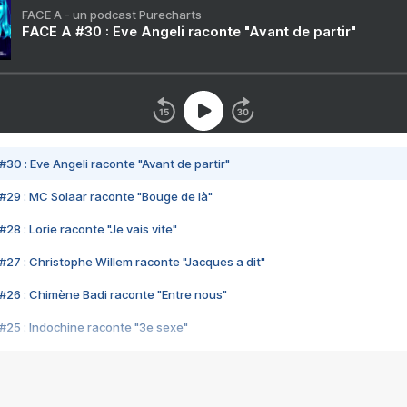
FACE A - un podcast Purecharts
FACE A #30 : Eve Angeli raconte "Avant de partir"
#30 : Eve Angeli raconte "Avant de partir"
#29 : MC Solaar raconte "Bouge de là"
28 : Lorie raconte "Je vais vite"
#27 : Christophe Willem raconte "Jacques a dit"
#26 : Chimène Badi raconte "Entre nous"
#25 : Indochine raconte "3e sexe"
#24 : Zaho raconte "C'est chelou"
#23 : Patrick Bruel raconte "Au café des délices"