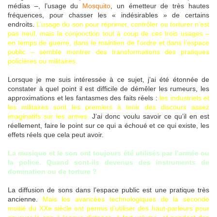
médias –, l’usage du
Mosquito
, un émetteur de très hautes
fréquences, pour chasser les « indésirables » de certains
endroits.
L’usage du son pour réprimer, contrôler ou torturer n’est
pas neuf, mais la conjonction tout à coup de ces trois usages –
en temps de guerre, dans le maintien de l’ordre et dans l’espace
public – semble montrer des transformations des pratiques
policières ou militaires.
Lorsque je me suis intéressée à ce sujet, j’ai été étonnée de
constater à quel point il est difficile de démêler les rumeurs, les
approximations et les fantasmes des faits réels :
les industriels et
les militaires sont les premiers à tenir des discours assez
imaginatifs sur les armes.
J’ai donc voulu savoir ce qu’il en est
réellement, faire le point sur ce qui a échoué et ce qui existe, les
effets réels que cela peut avoir.
La musique et le son ont toujours été utilisés par l’armée ou
la police. Quand sont-ils devenus des instruments de
domination ou de torture ?
La diffusion de sons dans l’espace public est une pratique très
ancienne.
Mais les avancées technologiques de la seconde
moitié du XXe siècle ont permis d’utiliser des haut-parleurs pour