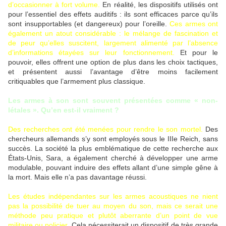
d’occasionner à fort volume.
En réalité, les dispositifs utilisés ont
pour l’essentiel des effets auditifs : ils sont efficaces parce qu’ils
sont insupportables (et dangereux) pour l’oreille.
Ces armes ont
également un atout considérable : le mélange de fascination et
de peur qu’elles suscitent, largement alimenté par l’absence
d’informations étayées sur leur fonctionnement.
Et pour le
pouvoir, elles offrent une option de plus dans les choix tactiques,
et présentent aussi l’avantage d’être moins facilement
critiquables que l’armement plus classique.
Les armes à son sont souvent présentées comme « non-
létales ». Qu’en est-il vraiment ?
Des recherches ont été menées pour rendre le son mortel.
Des
chercheurs allemands s’y sont employés sous le IIIe Reich, sans
succès. La société la plus emblématique de cette recherche aux
États-Unis, Sara, a également cherché à développer une arme
modulable, pouvant induire des effets allant d’une simple gêne à
la mort. Mais elle n’a pas davantage réussi.
Les études indépendantes sur les armes acoustiques ne nient
pas la possibilité de tuer au moyen du son, mais ce serait une
méthode peu pratique et plutôt aberrante d’un point de vue
militaire ou policier.
Cela nécessiterait un dispositif de très grande