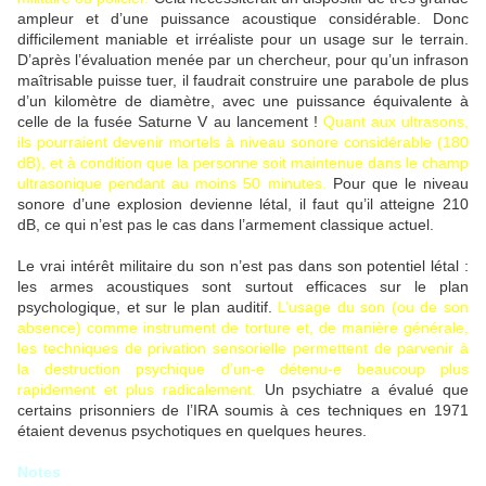
ampleur et d’une puissance acoustique considérable. Donc
difficilement maniable et irréaliste pour un usage sur le terrain.
D’après l’évaluation menée par un chercheur, pour qu’un infrason
maîtrisable puisse tuer, il faudrait construire une parabole de plus
d’un kilomètre de diamètre, avec une puissance équivalente à
celle de la fusée Saturne V au lancement !
Quant aux ultrasons,
ils pourraient devenir mortels à niveau sonore considérable (180
dB), et à condition que la personne soit maintenue dans le champ
ultrasonique pendant au moins 50 minutes.
Pour que le niveau
sonore d’une explosion devienne létal, il faut qu’il atteigne 210
dB, ce qui n’est pas le cas dans l’armement classique actuel.
Le vrai intérêt militaire du son n’est pas dans son potentiel létal :
les armes acoustiques sont surtout efficaces sur le plan
psychologique, et sur le plan auditif.
L’usage du son (ou de son
absence) comme instrument de torture et, de manière générale,
les techniques de privation sensorielle permettent de parvenir à
la destruction psychique d’un-e détenu-e beaucoup plus
rapidement et plus radicalement.
Un psychiatre a évalué que
certains prisonniers de l’IRA soumis à ces techniques en 1971
étaient devenus psychotiques en quelques heures.
Notes