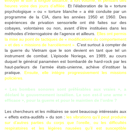
envoyer le son à longue distance, à fort volume, et pendant des
heures voire des jours d’affilée.
Et l’élaboration de la « torture
psychologique » ou « torture blanche » a été conduite par un
programme de la CIA, dans les années 1950 et 1960. Des
expériences de privation sensorielle ont été faites sur des
cobayes, volontaires ou non, avant d’être instituées dans les
méthodes d’interrogatoire de l’agence et ailleurs.
Elles ont permis
la mise au point de tactiques de « modifications du comportement
» et des « missions de harcèlement ».
C’est surtout à compter de
la guerre du Vietnam que le son devient en tant que tel un
instrument de combat. L’épisode Noriega, en 1989, au cours
duquel le général panaméen est bombardé de hard-rock par les
haut-parleurs de l’armée états-unienne, achève d’instituer la
pratique.
Ensuite, elle intègre progressivement les missions
policières.
« Les bombes sonores sont préférables aux vraies », a
déclaré le gouvernement israélien. Le son est-il une arme «
efficace », pour la guerre et pour le maintien de l’ordre ?
Les chercheurs et les militaires se sont beaucoup intéressés aux
« effets extra-auditifs » du son :
les vibrations qu’il peut produire
sur d’autres parties du corps que l’oreille, ou les difficultés
respiratoires et les légères nausées qu’il est susceptible