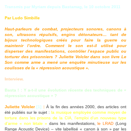
Transmis par Myriam depuis Bastamag, le 10 octobre 2011
Par Ludo Simbille
Haut-parleurs de combat, projecteurs sonores, canons à
son, ultrasons répulsifs, engins détonateurs… tant de
bijoux technologiques créés pour faire la guerre ou
maintenir l’ordre. Comment le son est-il utilisé pour
disperser des manifestations, contrôler l’espace public ou
torturer des prisonniers ? Juliette Volcler dans son livre Le
Son comme arme a mené une enquête minutieuse sur les
coulisses de la « répression acoustique ».
Interview.
Basta ! : Y a-t-il une évolution récente des techniques de «
répression acoustique » ?
Juliette Volcler
[1]
:
À la fin des années 2000, des articles ont
été publiés sur le sujet :
la musique employée comme moyen de
torture dans les prisons de la CIA, l’emploi d’un nouveau type
d’arme « non létale »
dans les manifestations,
le LRAD
(Long
Range Acoustic Device) – vite labellisé « canon à son » par les