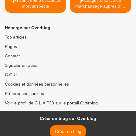
< [Prison]78ème suicide ou
[Fichage]Tentative de
mort suspecte
marchandage auprès d'un
militant par le
gouvernement >
Hébergé par Overblog
Top articles
Pages
Contact
Signaler un abus
C.G.U.
Cookies et données personnelles
Préférences cookies
Voir le profil de C.L.A.P33 sur le portail Overblog
Créer un blog sur Overblog
Créer un blog