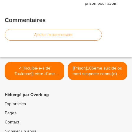
Commentaires
Ajouter un commentaire
< [Inculpé-e-s de
[Prison]106ème suicide ou
Toulouse]Lettre d'une
mort suspecte connu(e) en
enragée depuis l'intérieur
détention en 2011 >
Hébergé par Overblog
Top articles
Pages
Contact
Signaler un abus