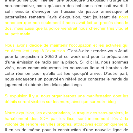
a été donné pour intenter une procédure d'expulsion d'urgence
non-nominative, sans qu'aucun des habitants n'en soit averti. Il
suffi ensuite d'envoyer un huissier de justice amnésique et
paternaliste remettre l'avis d'expulsion, tout jouissant de
nous
annoncer que non seulement il nous avait fait un procès dans le
dos, mais aussi que la police viendrait nous chercher très vite, et
au petit matin.
Nous avons décidé de maintenir l'occupation et les activités qui
en découlent jusqu'à l'expulsion
. C'est-à-dire : rendez-vous Jeudi
pour la projection à 20h30 et ce week-end pour la préparation
d'une émission de radio sur la prison. Si, d'ici là, nous sommes
virés, nous communiquerons les nouveaux lieux et horaires de
cette réunion pour qu'elle ait lieu quoiqu'il arrive. D'autre part,
nous engageons un pourvoi en référé pour contester le rendu du
jugement et obtenir des délais plus longs.
Si expulsion il y a, nous organiserons une manifestation dont les
détails seront visibles sur les murs, ainsi que sur notre blog.
Notre expulsion, les expropriations, la traque des sans-papiers, le
harcèlement des SDF par les flics, sont intimement liés à la
volonté de rendre les villes propres, attractives économiquement.
Il en va de même pour la construction d'une nouvelle ligne de