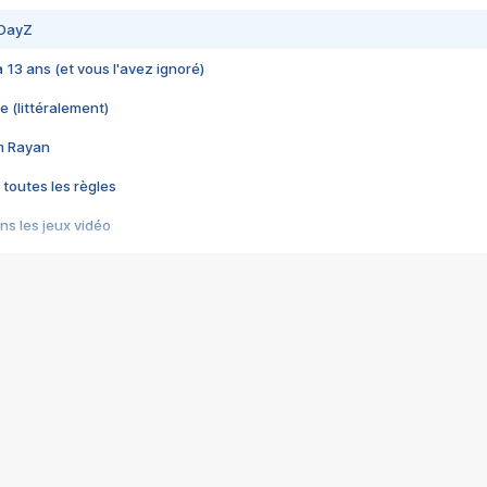
 DayZ
 a 13 ans (et vous l'avez ignoré)
e (littéralement)
im Rayan
 toutes les règles
s les jeux vidéo
us choquant de Rockstar ? - Le scandale BULLY
e plus moche de Steam
du RÊVE tourne au CAUCHEMAR
pendant 8 heures
it… à tort
umiliés par un jeu vidéo