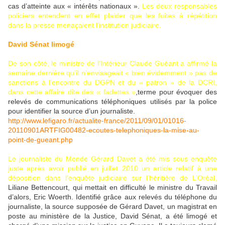
cas d’atteinte aux « intérêts nationaux ».
Les deux responsables
policiers entendent en effet plaider que les fuites à répétition
dans la presse menaçaient l’institution judiciaire.
David Sénat limogé
De son côté, le ministre de l’Intérieur Claude Guéant a affirmé la
semaine dernière qu’il n’envisageait « bien évidemment » pas de
sanctions à l’encontre du DGPN et du « patron » de la DCRI,
dans cette affaire dite des « fadettes »
,terme pour évoquer des
relevés de communications téléphoniques utilisés par la police
pour identifier la source d’un journaliste.
http://www.lefigaro.fr/actualite-france/2011/09/01/01016-
20110901ARTFIG00482-ecoutes-telephoniques-la-mise-au-
point-de-gueant.php
Le journaliste du Monde Gérard Davet a été mis sous enquête
juste après avoir publié en juillet 2010 un article relatif à une
déposition dans l’enquête judiciaire sur l’héritière de L’Oréal,
Liliane Bettencourt, qui mettait en difficulté le ministre du Travail
d’alors, Eric Woerth. Identifié grâce aux relevés du téléphone du
journaliste, la source supposée de Gérard Davet, un magistrat en
poste au ministère de la Justice, David Sénat, a été limogé et