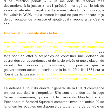
d’une infraction pénale ». « Je me dois de réserver mes
déclarations à la justice », a-t-il précisé, interrogé sur le fait de
savoir si cela était « légal ». « Il y a une instruction en cours », a
fait valoir le DGPN, qui a encore indiqué ne pas voir encore reçu
de convocation de la justice et ajouté qu’il y répondrait si c’est le
cas.
Une violation inscrite dans la loi
Ami d’enfance de Nicolas Sarkozy, qui l’a nommé à son poste en
juin 2007, Frédéric Péchenard risque désormais, de même que
Bernard Squarcini, patron de la DCRI, une mise en examen.
Les
faits sont en effet susceptibles de constituer une violation du
secret des correspondances et de la vie privée et une violation du
secret des sources journalistiques, un principe que le
gouvernement actuel a inscrit dans la loi du 29 juillet 1881 sur la
liberté de la presse.
Prié de dire s’il démissionnerait en cas de
mise en examen, Frédéric Péchenard a répondu : « on verra ».
La défense autour du directeur général de la DGPN commence
en tout cas déjà à s’organiser. S’ils sont entendus par la juge
Sylvia Zimmermann, qui instruit la plainte du Monde, Frédéric
Péchenard et Bernard Squarcini comptent invoquer l’article 20 de
la loi sur les écoutes qui dispense de toute forme de contrôle en