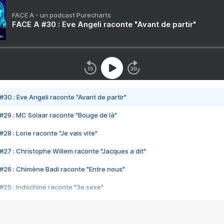
FACE A - un podcast Purecharts
FACE A #30 : Eve Angeli raconte "Avant de partir"
#30 : Eve Angeli raconte "Avant de partir"
#29 : MC Solaar raconte "Bouge de là"
28 : Lorie raconte "Je vais vite"
#27 : Christophe Willem raconte "Jacques a dit"
#26 : Chimène Badi raconte "Entre nous"
#25 : Indochine raconte "3e sexe"
#24 : Zaho raconte "C'est chelou"
#23 : Patrick Bruel raconte "Au café des délices"