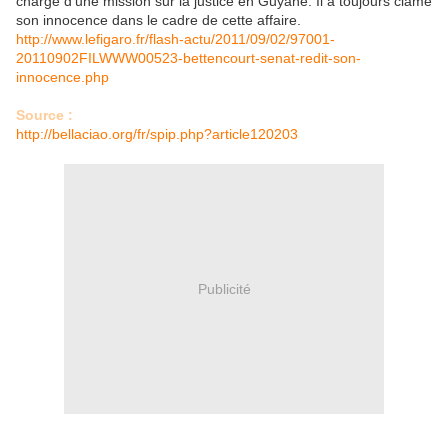
chargé d’une mission sur la justice en Guyane. Il a toujours clamé
son innocence dans le cadre de cette affaire.
http://www.lefigaro.fr/flash-actu/2011/09/02/97001-
20110902FILWWW00523-bettencourt-senat-redit-son-
innocence.php
Source :
http://bellaciao.org/fr/spip.php?article120203
Publicité