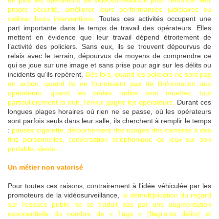
en plus les opérateurs de vidéosurveillance pour renforcer leur
propre sécurité, améliorer leurs performances judiciaires ou
calibrer leurs interventions.
Toutes ces activités occupent une
part importante dans le temps de travail des opérateurs. Elles
mettent en évidence que leur travail dépend étroitement de
l’activité des policiers. Sans eux, ils se trouvent dépourvus de
relais avec le terrain, dépourvus de moyens de comprendre ce
qui se joue sur une image et sans prise pour agir sur les délits ou
incidents qu’ils repèrent.
Dès lors, quand les policiers ne sont pas
en action, quand ils ne fournissent pas de l’information aux
opérateurs, quand les ondes radios sont muettes, tout
particulièrement la nuit, l’ennui gagne les opérateurs.
Durant ces
longues plages horaires où rien ne se passe, où les opérateurs
sont parfois seuls dans leur salle, ils cherchent à remplir le temps
:
pauses cigarette, détournement des usages des caméras à des
fins personnelles, conversation téléphonique ou jeux sur son
portable, sieste…
Un métier non valorisé
Pour toutes ces raisons, contrairement à l'idée véhiculée par les
promoteurs de la vidéosurveillance,
la démultiplication du regard
sur l’espace public ne se traduit pas par une augmentation
exponentielle du nombre de « flags » (flagrants délits) et