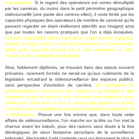
d’arrestations.
Si le regard des opérateurs est certes démultiplié
par les caméras, du moins dans le petit périmètre géographique
vidéosurveillé (une partie des centres-villes), il reste limité par les
capacités physiques des opérateurs (le nombre de caméras qu’ils
peuvent regarder en étant réellement attentifs aux images) ainsi
que par toutes les raisons pratiques que l'on a déjà évoquées.
Dès lors, quand bien même l’opérateur serait vraiment vigilant et
motivé, les flags sont de l’ordre de l’exceptionnel. Rares sont les
délits qu’ils repèrent donnant lieu à une intervention et, plus
encore, à une arrestation par la police.
Ainsi, faiblement diplômés, se trouvant dans des statuts souvent
précaires, rarement formés ne serait-ce qu’aux rudiments de la
législation encadrant la vidéosurveillance des espaces publics,
sans perspective d’évolution de carrière,
les opérateurs de
vidéosurveillance demeurent des acteurs à la périphérie des
systèmes locaux de sécurité, non reconnus voire méprisés, alors
même que l’outil dont ils ont la charge est aujourd’hui promu
comme la pierre angulaire des politiques locales de prévention de
la délinquance.
Preuve une fois encore que, dans toute cette
affaire de vidéosurveillance, l'on marche sur la tête ou l'on met la
charrue avant les bœufs, pour des raisons sans doute à la fois
idéologiques (le vieux fantasme sécuritaire de la surveillance
intégrale), électorales (cela contente ceux qui éprouvent le plus le