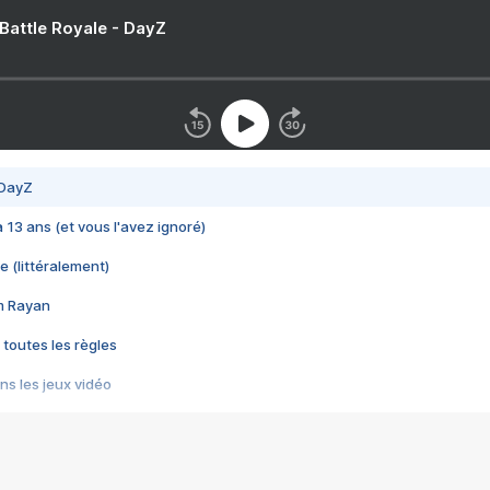
 Battle Royale - DayZ
 DayZ
 a 13 ans (et vous l'avez ignoré)
e (littéralement)
im Rayan
 toutes les règles
s les jeux vidéo
us choquant de Rockstar ? - Le scandale BULLY
e plus moche de Steam