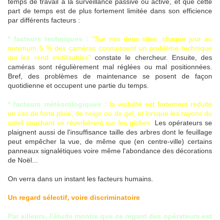
temps de travail à la surveillance passive ou active, et que cette
part de temps est de plus fortement limitée dans son efficience
par différents facteurs :
* facteurs techniques :
"Sur nos deux sites, chaque jour au
minimum 5 % des caméras connaissent un problème technique
qui les rend inutilisables"
constate le chercheur. Ensuite, des
caméras sont régulièrement mal réglées ou mal positionnées.
Bref, des problèmes de maintenance se posent de façon
quotidienne et occupent une partie du temps.
* facteurs météorologiques :
la visibilité est fortement réduite
en cas de forte pluie, de neige ou de gel, et lorsque les rayons du
soleil couchant se réverbèrent sur les globes.
Les opérateurs se
plaignent aussi de l'insuffisance taille des arbres dont le feuillage
peut empêcher la vue, de même que (en centre-ville) certains
panneaux signalétiques voire même l'abondance des décorations
de Noël...
On verra dans un instant les facteurs humains.
Un regard sélectif, voire discriminatoire
Par ailleurs, l’étude montre que ce regard des opérateurs est