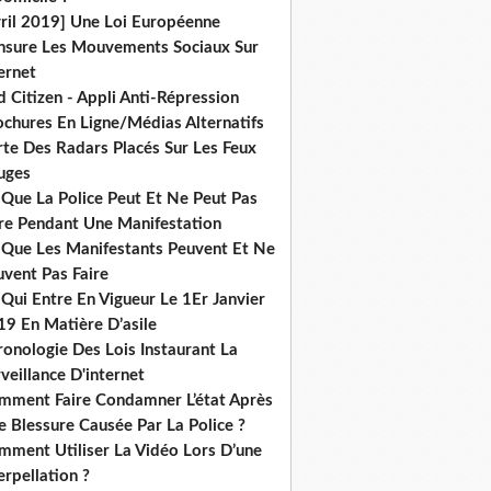
vril 2019] Une Loi Européenne
nsure Les Mouvements Sociaux Sur
ernet
 Citizen - Appli Anti-Répression
ochures En Ligne/Médias Alternatifs
rte Des Radars Placés Sur Les Feux
uges
 Que La Police Peut Et Ne Peut Pas
ire Pendant Une Manifestation
 Que Les Manifestants Peuvent Et Ne
uvent Pas Faire
Qui Entre En Vigueur Le 1Er Janvier
19 En Matière D’asile
onologie Des Lois Instaurant La
veillance D'internet
mment Faire Condamner L’état Après
 Blessure Causée Par La Police ?
mment Utiliser La Vidéo Lors D’une
erpellation ?