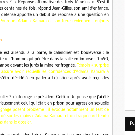
garres ? » Réponse affirmative des trois témoins. « S’est-il
es centaines de fois, répond Jean-Gilles, son ami d’enfance,
La défense apporte un début de réponse à une question en
Pourquoi Adama Kamara et son frère reviennent toujours
n
 est attendu à la barre, le calendrier est bouleversé : le
nte ». L’homme qui pénètre dans la salle en impose : 1m90,
campe devant les jurés la mine renfrognée.
Témoin « surprise
 assure avoir recueilli les confidences d’Adama Kamara à
t s’être décidé à en parler à la justice après avoir reçu des
ulier ? » interroge le président Getti. « Je pense que j’ai été
ieusement celui qui était en prison pour agression sexuelle
oignage posent problème : il évoque notamment un test de
fectué sur les mains d’Adama Kamara et un traquenard tendu
s dans le dossier.