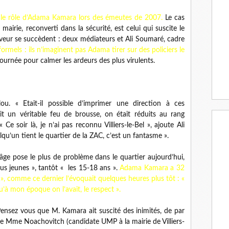
ur le rôle d’Adama Kamara lors des émeutes de 2007.
Le cas
airie, reconverti dans la sécurité, est celui qui suscite le
aveur se succèdent : deux médiateurs et Ali Soumaré, cadre
 formels : ils n’imaginent pas Adama tirer sur des policiers le
 journée pour calmer les ardeurs des plus virulents.
u. « Etait-il possible d’imprimer une direction à ces
t un véritable feu de brousse, on était réduits au rang
Ce soir là, je n’ai pas reconnu Villiers-le-Bel », ajoute Ali
qu’un tient le quartier de la ZAC, c’est un fantasme ».
’âge pose le plus de problème dans le quartier aujourd’hui,
lus jeunes », tantôt « les 15-18 ans ».
Adama Kamara a 32
n », comme ce dernier l’évoquait quelques heures plus tôt : «
qu’à mon époque on l’avait, le respect ».
Pensez vous que M. Kamara ait suscité des inimités, de par
e Mme Noachovitch (candidate UMP à la mairie de Villiers-