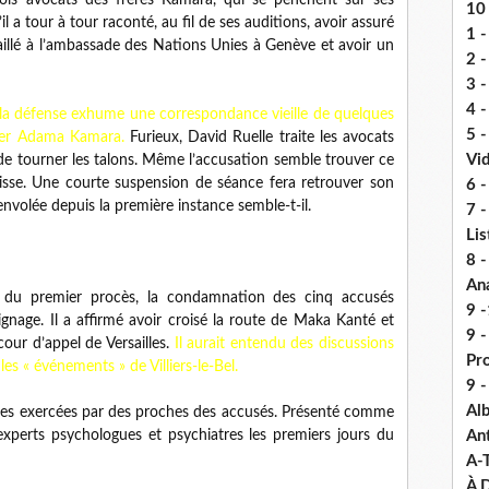
ois avocats des frères Kamara, qui se penchent sur ses
10 
 a tour à tour raconté, au fil de ses auditions, avoir assuré
1 -
vaillé à l’ambassade des Nations Unies à Genève et avoir un
2 -
3 
4 -
 la défense exhume une correspondance vieille de quelques
5 
ner Adama Kamara.
Furieux, David Ruelle traite les avocats
Vi
de tourner les talons. Même l’accusation semble trouver ce
isse. Une courte suspension de séance fera retrouver son
6 -
envolée depuis la première instance semble-t-il.
7 -
Lis
8 -
An
é du premier procès, la condamnation des cinq accusés
9 -
gnage. Il a affirmé avoir croisé la route de Maka Kanté et
9 
our d’appel de Versailles.
Il aurait entendu des discussions
Pr
es « événements » de Villiers-le-Bel.
9 
Alb
s exercées par des proches des accusés. Présenté comme
An
 experts psychologues et psychiatres les premiers jours du
A-
À D