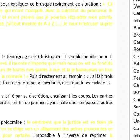
pour expliquer ce brusque revirement de situation :
« Ce
[A
les qui m’ont manipulé. Avec la substitut du procureur, ils
Ce
r et m’ont promis que je pourrais récupérer mon permis.
Int
lisé, j’ai tout inventé de A à Z (…) Je veux m’excuser auprès
Bad
Br
Ca
Ro
Ce
le témoignage de Christopher. Il semble bouillir pour la
ervé, il raconte n’importe quoi mais nous on est au fond du
Fa
rs de toutes mes gardes à vue, et là je balancerais un truc
Ce
la connerie ! »
Puis directement au témoin : « J’ai fait trois
Pe
 tout ce que je peux t’attribuer, c’est que tu es malade ! »
Ce 
20
a brillé par sa discrétion, encaissant les coups. Les parties
Chr
cordes, en fin de journée, ayant hâte que l’on passe à autres
Sur
Co
Une
e prédomine :
le sentiment que la justice est en train de
Co
 l’on se dirige vers un allègement des peines prononcées en
Int
 pour certains.
Impossible à l’inverse de réprimer
la