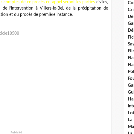
ur-comptes de ce procès en appel seront les parties
civiles,
Con
de l’intervention à Villiers-le-Bel, de la précipitation de
Cri
ction et du procès de première instance.
De
Ga
Dél
ticle18508
Fic
Sav
Fi
Fla
Fla
Po
Fou
Gar
Gui
Ha
Int
Loi
La
Ma
Publicité
La