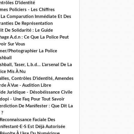
trôles D'identité
mes Policiers - Les Chiffres
 La Comparution Immédiate Et Des
ranties De Représentation
it De Solidarité : Le Guide
hage A.d.n : Ce Que La Police Peut
oir Sur Vous
lmer/Photographier La Police
shball
shball, Taser, L.b.d... L'arsenal De La
lice Mis À Nu
illes, Contrôles D'identité, Amendes
de À Vue - Audition Libre
de Juridique - Désobéissance Civile
dopi - Une Faq Pour Tout Savoir
erdiction De Manifester : Que Dit La
 ?
 Reconnaissance Faciale Des
nifestant⋅E⋅S Est Déjà Autorisée
 Révolte À L’ère Du Numérique