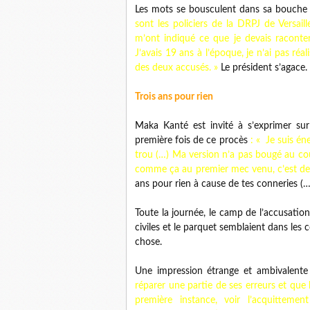
Les mots se bousculent dans sa bouche 
sont les policiers de la DRPJ de Versail
m’ont indiqué ce que je devais raconte
J’avais 19 ans à l’époque, je n’ai pas réa
des deux accusés. »
Le président s’agace.
Trois ans pour rien
Maka Kanté est invité à s’exprimer sur 
première fois de ce procès
: « Je suis én
trou (…) Ma version n’a pas bougé au cou
comme ça au premier mec venu, c’est de 
ans pour rien à cause de tes conneries (…)
Toute la journée, le camp de l’accusation 
civiles et le parquet semblaient dans les 
chose.
Une impression étrange et ambivalent
réparer une partie de ses erreurs et que
première instance, voir l’acquittement