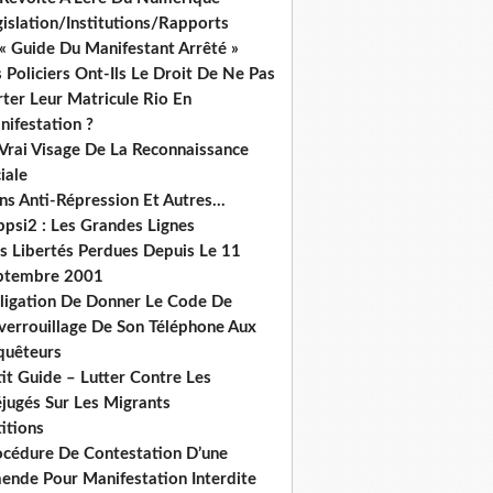
islation/Institutions/Rapports
« Guide Du Manifestant Arrêté »
 Policiers Ont-Ils Le Droit De Ne Pas
ter Leur Matricule Rio En
nifestation ?
 Vrai Visage De La Reconnaissance
iale
ns Anti-Répression Et Autres...
ppsi2 : Les Grandes Lignes
s Libertés Perdues Depuis Le 11
ptembre 2001
ligation De Donner Le Code De
verrouillage De Son Téléphone Aux
quêteurs
it Guide – Lutter Contre Les
éjugés Sur Les Migrants
itions
océdure De Contestation D’une
ende Pour Manifestation Interdite