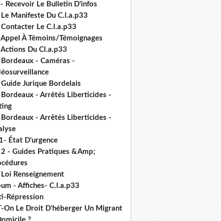
- Recevoir Le Bulletin D'infos
 Le Manifeste Du C.l.a.p33
 Contacter Le C.l.a.p33
- Appel À Témoins/Témoignages
 Actions Du Cl.a.p33
- Bordeaux - Caméras -
déosurveillance
 Guide Jurique Bordelais
 Bordeaux - Arrêtés Liberticides -
ting
 Bordeaux - Arrêtés Liberticides -
alyse
1- État D'urgence
- 2 - Guides Pratiques &Amp;
océdures
- Loi Renseignement
um - Affiches- C.l.a.p33
ti-Répression
T-On Le Droit D'héberger Un Migrant
omicile ?