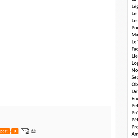
Lég
Le 
Les
Por
Ma
Le
Fac
Lie
Lo
No
Se
Ob
Dé
En
Pet
Pr
Pét
Pr
post
0
Am