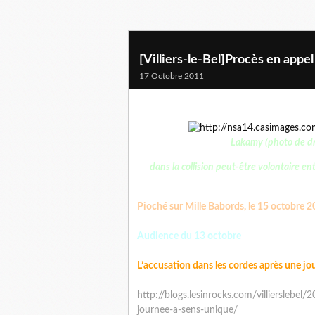
[Villiers-le-Bel]Procès en appe
17 Octobre 2011
Lakamy (photo de dr
dans la collision peut-être volontaire e
Pioché sur Mille Babords, le 15 octobre 
Audience du 13 octobre
L’accusation dans les cordes après une jo
http://blogs.lesinrocks.com/villierslebe
journee-a-sens-unique/