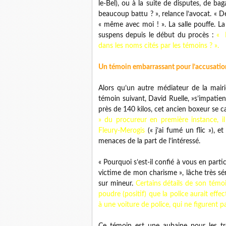
le-Bel), ou à la suite de disputes, de ba
beaucoup battu ? », relance l’avocat. « D
« même avec moi ! ». La salle pouffe. 
suspens depuis le début du procès :
« 
dans les noms cités par les témoins ? ».
Un témoin embarrassant pour l’accusatio
Alors qu’un autre médiateur de la mairie
témoin suivant, David Ruelle, »s’impatie
près de 140 kilos, cet ancien boxeur se 
» du procureur en première instance, il
Fleury-Merogis
(« j’ai fumé un flic »), e
menaces de la part de l’intéressé.
« Pourquoi s’est-il confié à vous en partic
victime de mon charisme », lâche très sér
sur mineur.
Certains détails de son tém
poudre (positif) que la police aurait ef
à une voiture de police, qui ne figurent pa