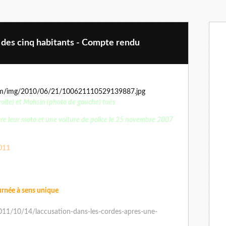
l des cinq habitants - Compte rendu
oite) et Mohsin (photo de gauche) tués
ntre leur moto et une voiture de police le 25 novembre 2007
2011
urnée à sens unique
l/2011/10/14/laccusation-dans-les-cordes-apres-une-