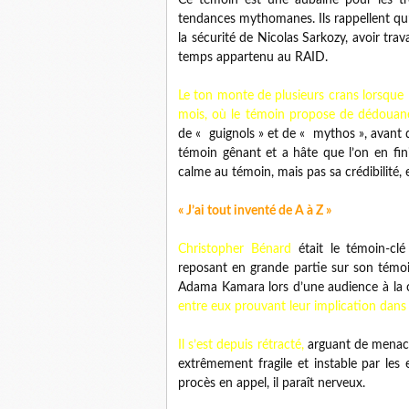
Ce témoin est une aubaine pour les tr
tendances mythomanes. Ils rappellent qu’il
la sécurité de Nicolas Sarkozy, avoir tra
temps appartenu au RAID.
Le ton monte de plusieurs crans lorsque
mois, où le témoin propose de dédoua
de « guignols » et de « mythos », avant 
témoin gênant et a hâte que l’on en fin
calme au témoin, mais pas sa crédibilité, 
« J’ai tout inventé de A à Z »
Christopher Bénard
était le témoin-cl
reposant en grande partie sur son témoi
Adama Kamara lors d’une audience à la c
entre eux prouvant leur implication dans l
Il s’est depuis rétracté,
arguant de menace
extrêmement fragile et instable par les
procès en appel, il paraît nerveux.