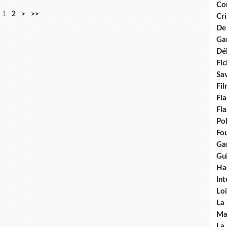
Con
1
2
>
>>
Cri
De
Ga
Dél
Fic
Sav
Fi
Fla
Fla
Po
Fou
Gar
Gui
Ha
Int
Loi
La
Ma
La