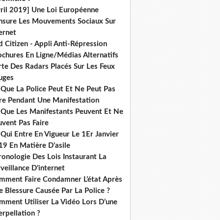
vril 2019] Une Loi Européenne
nsure Les Mouvements Sociaux Sur
ernet
 Citizen - Appli Anti-Répression
ochures En Ligne/Médias Alternatifs
rte Des Radars Placés Sur Les Feux
uges
 Que La Police Peut Et Ne Peut Pas
ire Pendant Une Manifestation
 Que Les Manifestants Peuvent Et Ne
uvent Pas Faire
Qui Entre En Vigueur Le 1Er Janvier
19 En Matière D’asile
onologie Des Lois Instaurant La
veillance D'internet
mment Faire Condamner L’état Après
 Blessure Causée Par La Police ?
mment Utiliser La Vidéo Lors D’une
erpellation ?