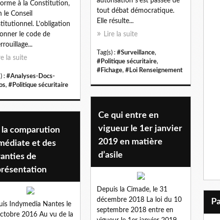
autorisation s’est passée de
orme à la Constitution,
tout débat démocratique.
n le Conseil
Elle résulte...
titutionnel. L’obligation
onner le code de
Lire la suite
rouillage...
Tag(s) :
#Surveillance
,
re la suite
#Politique sécuritaire
,
#Fichage
,
#Loi Renseignement
) :
#Analyses-Docs-
os
,
#Politique sécuritaire
Ce qui entre en
vigueur le 1er janvier
 la comparution
2019 en matière
médiate et des
d’asile
anties de
présentation
Depuis la Cimade, le 31
décembre 2018 La loi du 10
is Indymedia Nantes le
septembre 2018 entre en
ctobre 2016 Au vu de la