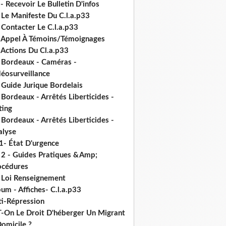
- Recevoir Le Bulletin D'infos
 Le Manifeste Du C.l.a.p33
 Contacter Le C.l.a.p33
- Appel À Témoins/Témoignages
 Actions Du Cl.a.p33
- Bordeaux - Caméras -
déosurveillance
 Guide Jurique Bordelais
 Bordeaux - Arrêtés Liberticides -
ting
 Bordeaux - Arrêtés Liberticides -
alyse
1- État D'urgence
- 2 - Guides Pratiques &Amp;
océdures
- Loi Renseignement
um - Affiches- C.l.a.p33
ti-Répression
T-On Le Droit D'héberger Un Migrant
omicile ?