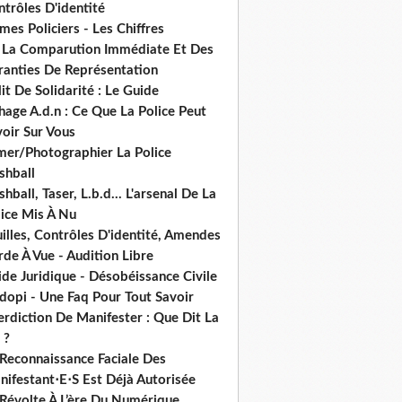
trôles D'identité
mes Policiers - Les Chiffres
 La Comparution Immédiate Et Des
ranties De Représentation
it De Solidarité : Le Guide
hage A.d.n : Ce Que La Police Peut
oir Sur Vous
lmer/Photographier La Police
shball
shball, Taser, L.b.d... L'arsenal De La
lice Mis À Nu
illes, Contrôles D'identité, Amendes
de À Vue - Audition Libre
de Juridique - Désobéissance Civile
dopi - Une Faq Pour Tout Savoir
erdiction De Manifester : Que Dit La
 ?
 Reconnaissance Faciale Des
nifestant⋅E⋅S Est Déjà Autorisée
 Révolte À L’ère Du Numérique