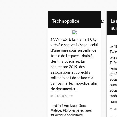
politique securitaire
Technopolice
La 
nu
MANIFESTE La « Smart City
» révèle son vrai visage : celui
Le 1
d’une mise sous surveillance
Twit
totale de l’espace urbain à
lacr
des fins policières. En
Tufe
septembre 2019, des
rema
associations et collectifs
gén
militants ont donc lancé la
soci
campagne Technopolice, afin
numé
de documenter...
soci
Lire la suite
mobi
numé
Tag(s) :
#Analyses-Docs-
Li
Vidéos
,
#Drones
,
#Fichage
,
#Politique sécuritaire
,