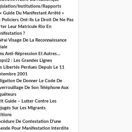
islation/Institutions/Rapports
« Guide Du Manifestant Arrêté »
 Policiers Ont-Ils Le Droit De Ne Pas
ter Leur Matricule Rio En
nifestation ?
 Vrai Visage De La Reconnaissance
iale
ns Anti-Répression Et Autres...
ppsi2 : Les Grandes Lignes
s Libertés Perdues Depuis Le 11
ptembre 2001
ligation De Donner Le Code De
verrouillage De Son Téléphone Aux
quêteurs
it Guide – Lutter Contre Les
éjugés Sur Les Migrants
itions
océdure De Contestation D’une
ende Pour Manifestation Interdite