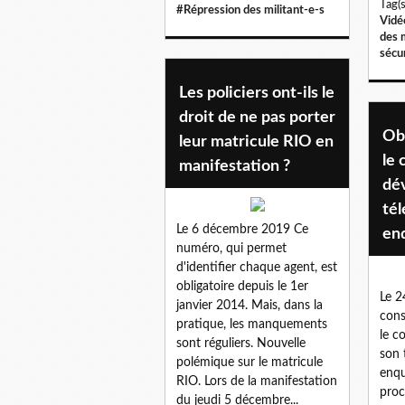
Tag(s
#Répression des militant-e-s
Vidé
des 
sécur
Les policiers ont-ils le
droit de ne pas porter
Ob
leur matricule RIO en
le 
manifestation ?
dév
té
Le 6 décembre 2019 Ce
en
numéro, qui permet
d'identifier chaque agent, est
obligatoire depuis le 1er
Le 2
janvier 2014. Mais, dans la
cons
pratique, les manquements
le c
sont réguliers. Nouvelle
son 
polémique sur le matricule
enqu
RIO. Lors de la manifestation
proc
du jeudi 5 décembre...