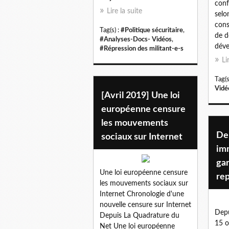
conf
Lire la suite
selo
cons
Tag(s) :
#Politique sécuritaire
,
de d
#Analyses-Docs- Vidéos
,
déver
#Répression des militant-e-s
Li
Tag(s
Vidé
[Avril 2019] Une loi
européenne censure
les mouvements
De
sociaux sur Internet
im
gar
Une loi européenne censure
re
les mouvements sociaux sur
Internet Chronologie d'une
nouvelle censure sur Internet
Depu
Depuis La Quadrature du
15 o
Net Une loi européenne