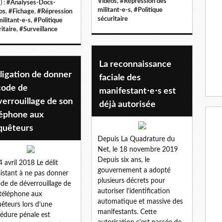
Vidéos
,
#Répression des
) :
#Analyses-Docs-
militant-e-s
,
#Politique
os
,
#Fichage
,
#Répression
sécuritaire
militant-e-s
,
#Politique
itaire
,
#Surveillance
La reconnaissance
ligation de donner
faciale des
code de
manifestant⋅e⋅s est
errouillage de son
déjà autorisée
léphone aux
quêteurs
Depuis La Quadrature du
Net, le 18 novembre 2019
Depuis six ans, le
4 avril 2018 Le délit
gouvernement a adopté
istant à ne pas donner
plusieurs décrets pour
ode de déverrouillage de
autoriser l’identification
téléphone aux
automatique et massive des
êteurs lors d’une
manifestants. Cette
édure pénale est