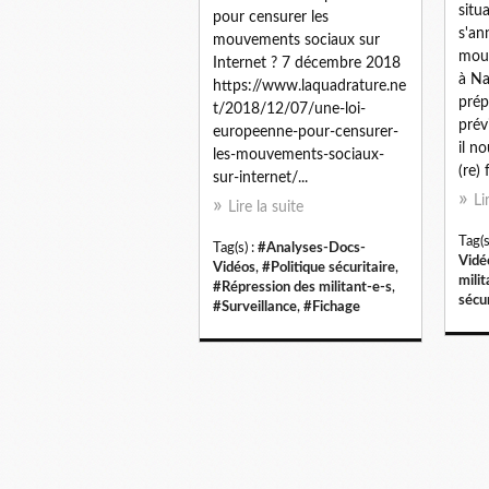
situ
pour censurer les
s'an
mouvements sociaux sur
mouv
Internet ? 7 décembre 2018
à Na
https://www.laquadrature.ne
prép
t/2018/12/07/une-loi-
prév
europeenne-pour-censurer-
il n
les-mouvements-sociaux-
(re) f
sur-internet/...
Li
Lire la suite
Tag(s
Tag(s) :
#Analyses-Docs-
Vidé
Vidéos
,
#Politique sécuritaire
,
milit
#Répression des militant-e-s
,
sécur
#Surveillance
,
#Fichage