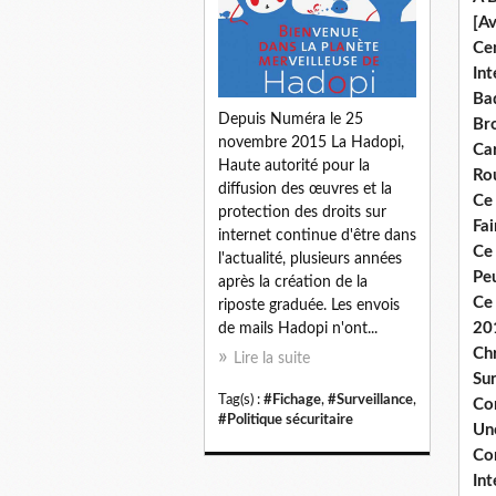
[A
Ce
Int
Bad
Depuis Numéra le 25
Br
novembre 2015 La Hadopi,
Ca
Haute autorité pour la
Ro
diffusion des œuvres et la
Ce
protection des droits sur
Fa
internet continue d'être dans
Ce
l'actualité, plusieurs années
Pe
après la création de la
Ce 
riposte graduée. Les envois
20
de mails Hadopi n'ont...
Chr
Lire la suite
Sur
Tag(s) :
#Fichage
,
#Surveillance
,
Co
#Politique sécuritaire
Une
Co
Int