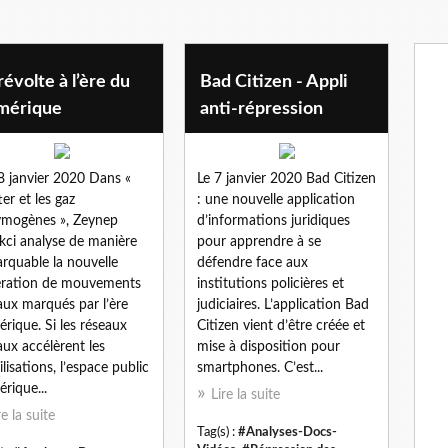
révolte à l’ère du
Bad Citizen - Appli
mérique
anti-répression
8 janvier 2020 Dans «
Le 7 janvier 2020 Bad Citizen
ter et les gaz
: une nouvelle application
ymogènes », Zeynep
d’informations juridiques
kci analyse de manière
pour apprendre à se
rquable la nouvelle
défendre face aux
ération de mouvements
institutions policières et
aux marqués par l’ère
judiciaires. L’application Bad
rique. Si les réseaux
Citizen vient d’être créée et
aux accélèrent les
mise à disposition pour
lisations, l’espace public
smartphones. C’est...
rique...
Lire la suite
re la suite
Tag(s) :
#Analyses-Docs-