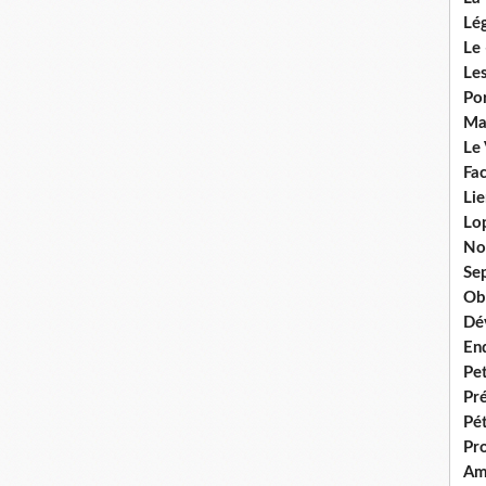
Lég
Le 
Les
Por
Ma
Le
Fac
Lie
Lo
No
Se
Ob
Dé
En
Pet
Pr
Pét
Pr
Am