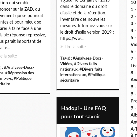
vigueur le 1er janvier 2019
10 
ation qui semble
dans le domaine du droit
noncer sur la ZAD, du
1 -
d’asile et de la rétention.
ement qui se poursuit
2 -
Inventaire des nouvelles
ntes et pour mieux se
3 
mesures. Informez-vous sur
arer à faire face à une
4 -
le droit d'asile version 2019 :
isible réponse répressive,
5 
https://ww...
ous paraît important de
Vi
Lire la suite
aire...
6 -
re la suite
Tag(s) :
#Analyses-Docs-
7 -
Vidéos
,
#Divers faits
Lis
) :
#Analyses-Docs-
nationaux
,
#Divers faits
8 -
os
,
#Répression des
internationaux
,
#Politique
ant-e-s
,
#Politique
An
sécuritaire
itaire
9 -
9 
Pr
Hadopi - Une FAQ
9 
Alb
pour tout savoir
An
A-
À D