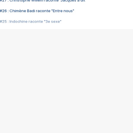
#27 : Christophe Willem raconte "Jacques a dit"
#26 : Chimène Badi raconte "Entre nous"
#25 : Indochine raconte "3e sexe"
#24 : Zaho raconte "C'est chelou"
#23 : Patrick Bruel raconte "Au café des délices"
#22 : Kyo raconte "Le chemin"
#21 : Nolwenn Leroy raconte "Cassé"
#20 : Patrick Hernandez raconte "Born to be alive"
#19 : Lorie raconte "Près de moi"
#18 : Michael Jones raconte "A nos actes manqués" (avec Jean-Jacque
#17 : Khaled raconte "Aïcha"
#16 : Corneille raconte "Parce qu'on vient de loin"
#15 : Indochine raconte "L'aventurier"