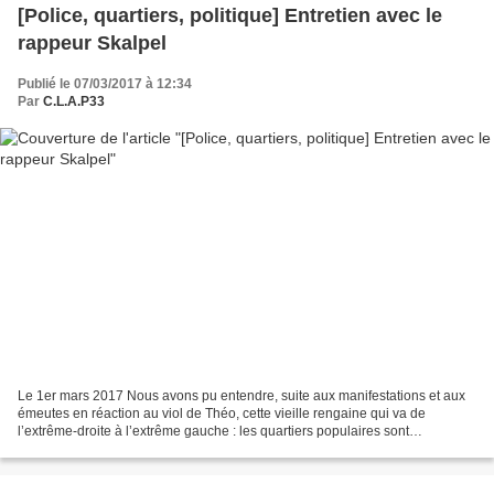
[Police, quartiers, politique] Entretien avec le
rappeur Skalpel
Publié le 07/03/2017 à 12:34
Par
C.L.A.P33
Le 1er mars 2017 Nous avons pu entendre, suite aux manifestations et aux
émeutes en réaction au viol de Théo, cette vieille rengaine qui va de
l’extrême-droite à l’extrême gauche : les quartiers populaires sont
absolument dépolitisés, et les éruptions...