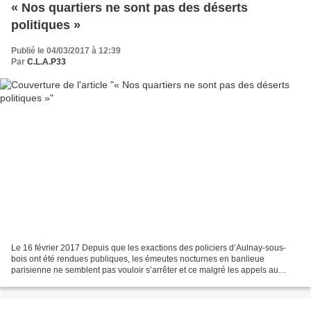
« Nos quartiers ne sont pas des déserts
politiques »
Publié le 04/03/2017 à 12:39
Par
C.L.A.P33
Le 16 février 2017 Depuis que les exactions des policiers d’Aulnay-sous-
bois ont été rendues publiques, les émeutes nocturnes en banlieue
parisienne ne semblent pas vouloir s’arrêter et ce malgré les appels au
calme et les menaces de l’exécutif. Un lecteur...