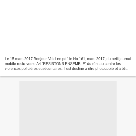
Le 15 mars 2017 Bonjour, Voici en pdf, le No 161, mars 2017, du petit journal
mobile recto-verso A4 "RESISTONS ENSEMBLE" du réseau contre les
violences policières et sécuritaires. Il est destiné à être photocopié et à être
diffusé localement, si le journal...