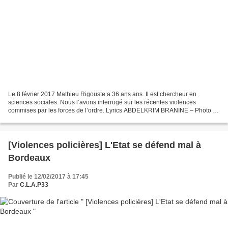
Le 8 février 2017 Mathieu Rigouste a 36 ans ans. Il est chercheur en
sciences sociales. Nous l’avons interrogé sur les récentes violences
commises par les forces de l’ordre. Lyrics ABDELKRIM BRANINE – Photo :
JEAN MICHEL SICOT Les guerres coloniales menées...
[Violences policières] L'Etat se défend mal à
Bordeaux
Publié le 12/02/2017 à 17:45
Par
C.L.A.P33