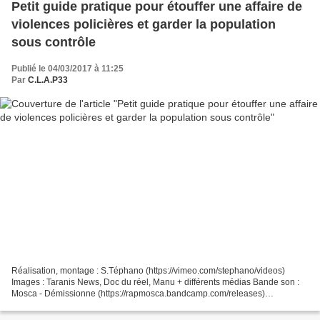
Petit guide pratique pour étouffer une affaire de
violences policières et garder la population
sous contrôle
Publié le 04/03/2017 à 11:25
Par
C.L.A.P33
Réalisation, montage : S.Téphano (https://vimeo.com/stephano/videos)
Images : Taranis News, Doc du réel, Manu + différents médias Bande son :
Mosca - Démissionne (https://rapmosca.bandcamp.com/releases)
L'1consolable (L'1consolable - 49.3 (feat. François...