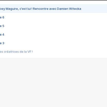
bey Maguire, c'est lui ! Rencontre avec Damien Witecka
e 6
e 5
e 4
e 3
s créatrices de la VF !
e 2
e 1
e Mektoub My Love arrive enfin ! Rencontre avec Shaïn Boumedine et Sal
i : après Toni en famille
elle réalise le bouleversant Dites lui que je l'aime
ais ! Rencontre autour de Vie privée de Rebecca Zlotowski